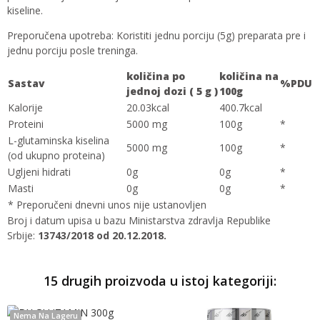
kiseline.
Preporučena upotreba: Koristiti jednu porciju (5g) preparata pre i
jednu porciju posle treninga.
količina
po
količina
na
Sastav
%PDU
jednoj dozi ( 5 g )
100g
Kalorije
20.03kcal
400.7kcal
Proteini
5000 mg
100g
*
L-glutaminska kiselina
5000 mg
100g
*
(od ukupno proteina)
Ugljeni hidrati
0g
0g
*
Masti
0g
0g
*
* Preporučeni dnevni unos nije ustanovljen
Broj i datum upisa u bazu Ministarstva zdravlja Republike
Srbije:
13743/2018 od 20.12.2018.
15 drugih proizvoda u istoj kategoriji:
Nema Na Lageru