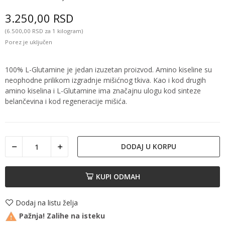
3.250,00 RSD
(6.500,00 RSD za 1 kilogram)
Porez je uključen
100% L-Glutamine je jedan izuzetan proizvod. Amino kiseline su
neophodne prilikom izgradnje mišićnog tkiva. Kao i kod drugih
amino kiselina i L-Glutamine ima značajnu ulogu kod sinteze
belančevina i kod regeneracije mišića.
DODAJ U KORPU
KUPI ODMAH
Dodaj na listu želja

Pažnja! Zalihe na isteku