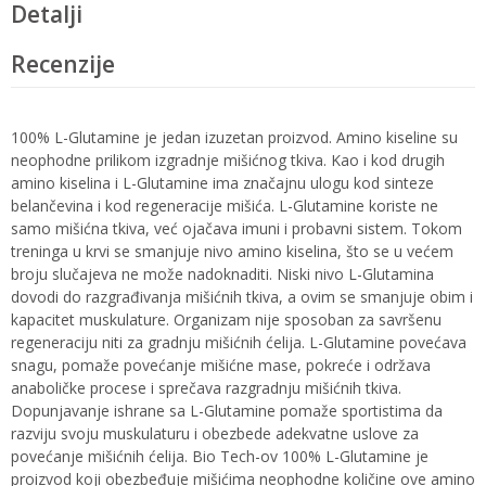
Detalji
Recenzije
100% L-Glutamine je jedan izuzetan proizvod. Amino kiseline su
neophodne prilikom izgradnje mišićnog tkiva. Kao i kod drugih
amino kiselina i L-Glutamine ima značajnu ulogu kod sinteze
belančevina i kod regeneracije mišića. L-Glutamine koriste ne
samo mišićna tkiva, već ojačava imuni i probavni sistem. Tokom
treninga u krvi se smanjuje nivo amino kiselina, što se u većem
broju slučajeva ne može nadoknaditi. Niski nivo L-Glutamina
dovodi do razgrađivanja mišićnih tkiva, a ovim se smanjuje obim i
kapacitet muskulature. Organizam nije sposoban za savršenu
regeneraciju niti za gradnju mišićnih ćelija. L-Glutamine povećava
snagu, pomaže povećanje mišićne mase, pokreće i održava
anaboličke procese i sprečava razgradnju mišićnih tkiva.
Dopunjavanje ishrane sa L-Glutamine pomaže sportistima da
razviju svoju muskulaturu i obezbede adekvatne uslove za
povećanje mišićnih ćelija. Bio Tech-ov 100% L-Glutamine je
proizvod koji obezbeđuje mišićima neophodne količine ove amino