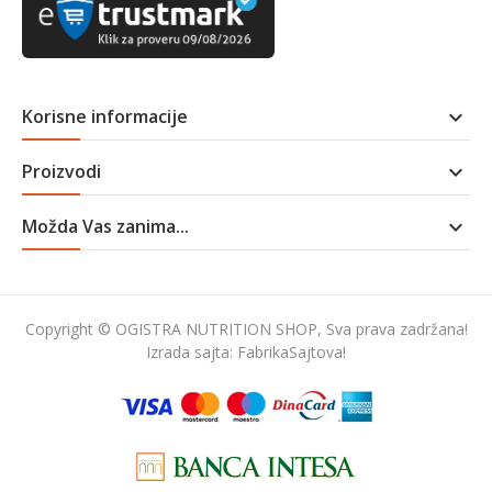
Korisne informacije

Proizvodi

Možda Vas zanima...

Copyright © OGISTRA NUTRITION SHOP, Sva prava zadržana!
Izrada sajta:
FabrikaSajtova!