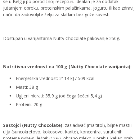
se u Belgiji po porodičnoj recepturi. Idealan je za dodatak
jutarnjem obroku, proteinskim palačinkama, jogurtu ili kao zdraviji
način da zadovoljite želju za slatkim bez griže savesti.
Dostupan u varijantama Nutty Chocolate pakovanje 250g.
Nutritivna vrednost na 100 g (Nutty Chocolate varijanta):
Energetska vrednost: 2114 kJ / 509 kcal
Masti: 38 g
Ugljeni hidrati: 35,9 g (od čega šećeri 5,4 g)
Proteini: 20 g
Sastojci (Nutty Chocolate):
zaslađivač (maltitol), biljne masti i
ulja (suncokretovo, kokosovo, karite), koncentrat surutkinih
proteina (whey), lešnik (13%), obrano mleko u prahu, kakao prah