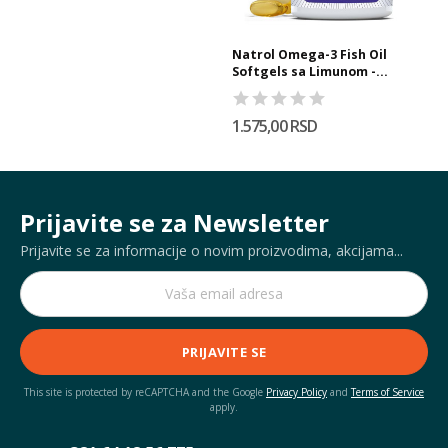
Natrol Omega-3 Fish Oil
Softgels sa Limunom -...
1.575,00 RSD
Prijavite se za Newsletter
Prijavite se za informacije o novim proizvodima, akcijama...
PRIJAVITE SE
This site is protected by reCAPTCHA and the Google
Privacy Policy
and
Terms of Service
apply.