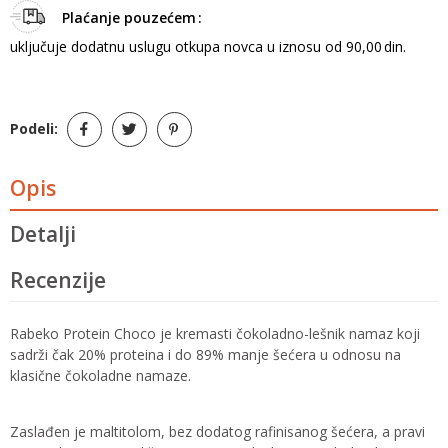
Plaćanje pouzećem
uključuje dodatnu uslugu otkupa novca u iznosu od 90,00 din.
Podeli:
Opis
Detalji
Recenzije
Rabeko Protein Choco je kremasti čokoladno-lešnik namaz koji
sadrži čak 20% proteina i do 89% manje šećera u odnosu na
klasične čokoladne namaze.
Zaslađen je maltitolom, bez dodatog rafinisanog šećera, a pravi