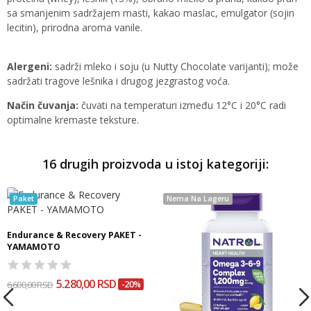
sa smanjenim sadržajem masti, kakao maslac, emulgator (sojin
lecitin), prirodna aroma vanile.
Alergeni:
sadrži mleko i soju (u Nutty Chocolate varijanti); može
sadržati tragove lešnika i drugog jezgrastog voća.
Način čuvanja:
čuvati na temperaturi između 12°C i 20°C radi
optimalne kremaste teksture.
16 drugih proizvoda u istoj kategoriji:
Paket
Nema Na Lageru
Endurance & Recovery PAKET -
YAMAMOTO
5.280,00 RSD
6.600,00 RSD
-20%