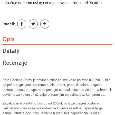
uključuje dodatnu uslugu otkupa novca u iznosu od 90,00 din.
Podeli:
Opis
Detalji
Recenzije
Zero Cooking Spray je savršen izbor za sve vaše potrebe u kuhinji – bilo
da pečete, grilujete, pripremate jela u rerni, pastu ili salate. Lagano
protresite bocu pre upotrebe, prskajte sa udaljenosti od 20 cm na hranu ili
površinu za kuvanje i uživajte u zdravijim obrocima bez kompromisa.
Zapakovan u praktičnu bočicu od 200ml, ovaj zero sprej postaće
neizostavan deo vaše svakodnevne kulinarske rutine. Isprobajte ga
danas i otkrijte novi nivo uživanja u hrani bez nepotrebnih kalorija!