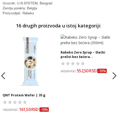
Uvoznik: U.N.SYSTEM, Beograd
Zemlja porekla: Belgija
Proizvodjač: Rabeko
16 drugih proizvoda u istoj kategoriji:
Rabeko Zero Syrup – Slatki
prelivi bez šećera...
552,50 RSD
650,00 RSD
-15%
QNT Protein Wafer | 35 g
161,50 RSD
190,00 RSD
-15%