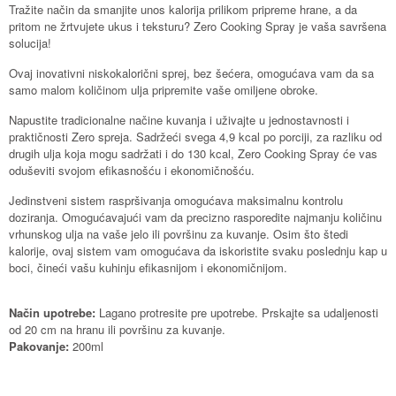
Tražite način da smanjite unos kalorija prilikom pripreme hrane, a da
pritom ne žrtvujete ukus i teksturu? Zero Cooking Spray je vaša savršena
solucija!
Ovaj inovativni niskokalorični sprej, bez šećera, omogućava vam da sa
samo malom količinom ulja pripremite vaše omiljene obroke.
Napustite tradicionalne načine kuvanja i uživajte u jednostavnosti i
praktičnosti Zero spreja. Sadržeći svega 4,9 kcal po porciji, za razliku od
drugih ulja koja mogu sadržati i do 130 kcal, Zero Cooking Spray će vas
oduševiti svojom efikasnošću i ekonomičnošću.
Jedinstveni sistem raspršivanja omogućava maksimalnu kontrolu
doziranja. Omogućavajući vam da precizno rasporedite najmanju količinu
vrhunskog ulja na vaše jelo ili površinu za kuvanje. Osim što štedi
kalorije, ovaj sistem vam omogućava da iskoristite svaku poslednju kap u
boci, čineći vašu kuhinju efikasnijom i ekonomičnijom.
Način upotrebe:
Lagano protresite pre upotrebe. Prskajte sa udaljenosti
od 20 cm na hranu ili površinu za kuvanje.
Pakovanje:
200ml