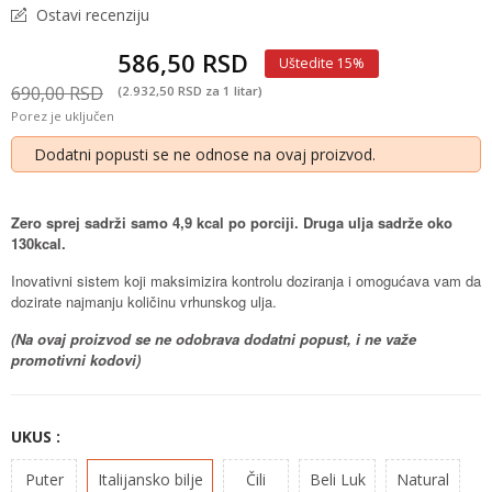
Ostavi recenziju
586,50 RSD
Uštedite 15%
690,00 RSD
(2.932,50 RSD za 1 litar)
Porez je uključen
Dodatni popusti se ne odnose na ovaj proizvod.
Zero sprej sadrži samo 4,9 kcal po porciji. Druga ulja sadrže oko
130kcal.
Inovativni sistem koji maksimizira kontrolu doziranja i omogućava vam da
dozirate najmanju količinu vrhunskog ulja.
(Na ovaj proizvod se ne odobrava dodatni popust, i ne važe
promotivni kodovi)
UKUS :
Puter
Italijansko bilje
Čili
Beli Luk
Natural