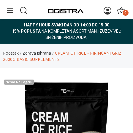
0
HAPPY HOUR SVAKI DAN OD 14:00 DO 15:00
15% POPUSTA
NA KOMPLETAN ASORTIMAN, IZUZEV VEĆ
SNIŽENIH PROIZVODA.
Početak
Zdrava ishrana
CREAM OF RICE - PIRINČANI GRIZ
2000G BASIC SUPPLEMENTS
Nema Na Lageru