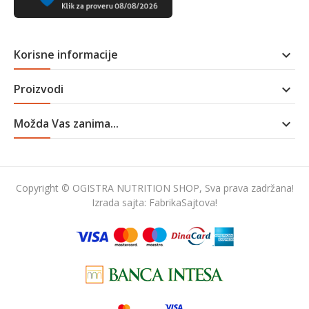
Korisne informacije

Proizvodi

Možda Vas zanima...

Copyright © OGISTRA NUTRITION SHOP, Sva prava zadržana!
Izrada sajta:
FabrikaSajtova!