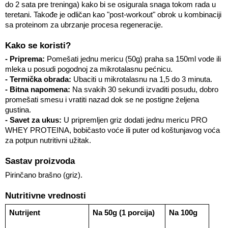
do 2 sata pre treninga) kako bi se osigurala snaga tokom rada u 
teretani. Takođe je odličan kao "post-workout" obrok u kombinaciji 
sa proteinom za ubrzanje procesa regeneracije.
Kako se koristi?
- Priprema:
 Pomešati jednu mericu (50g) praha sa 150ml vode ili 
mleka u posudi pogodnoj za mikrotalasnu pećnicu.
- Termička obrada:
 Ubaciti u mikrotalasnu na 1,5 do 3 minuta.
- Bitna napomena:
 Na svakih 30 sekundi izvaditi posudu, dobro 
promešati smesu i vratiti nazad dok se ne postigne željena 
gustina.
- Savet za ukus:
 U pripremljen griz dodati jednu mericu PRO 
WHEY PROTEINA, bobičasto voće ili puter od koštunjavog voća 
za potpun nutritivni užitak.
Sastav proizvoda
Pirinčano brašno (griz).
Nutritivne vrednosti
Nutrijent
Na 50g (1 porcija)
Na 100g