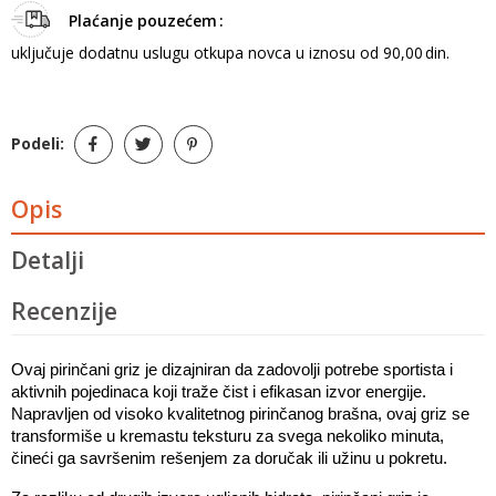
Plaćanje pouzećem
uključuje dodatnu uslugu otkupa novca u iznosu od 90,00 din.
Podeli:
Opis
Detalji
Recenzije
Ovaj pirinčani griz je dizajniran da zadovolji potrebe sportista i 
aktivnih pojedinaca koji traže čist i efikasan izvor energije. 
Napravljen od visoko kvalitetnog pirinčanog brašna, ovaj griz se 
transformiše u kremastu teksturu za svega nekoliko minuta, 
čineći ga savršenim rešenjem za doručak ili užinu u pokretu. 