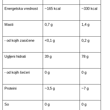
Energetska vrednost
~165 kcal
~330 kcal
Masti
0,7 g
1,4 g
- od kojih zasićene
<0,1 g
0,2 g
Ugljeni hidrati
39 g
78 g
- od kojih šećeri
0 g
0 g
Proteini
~3,5 g
~7 g
So
0 g
0 g