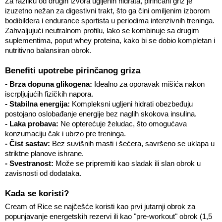
Za razliku od drugih izvora ugljenih hidrata, pirinčani griz je 
izuzetno nežan za digestivni trakt, što ga čini omiljenim izborom 
bodibildera i endurance sportista u periodima intenzivnih treninga. 
Zahvaljujući neutralnom profilu, lako se kombinuje sa drugim 
suplementima, poput whey proteina, kako bi se dobio kompletan i 
nutritivno balansiran obrok.
Benefiti upotrebe pirinčanog griza
- Brza dopuna glikogena:
 Idealno za oporavak mišića nakon 
iscrpljujućih fizičkih napora.
- Stabilna energija:
 Kompleksni ugljeni hidrati obezbeđuju 
postojano oslobađanje energije bez naglih skokova insulina.
- Laka probava:
 Ne opterećuje želudac, što omogućava 
konzumaciju čak i ubrzo pre treninga.
- Čist sastav:
 Bez suvišnih masti i šećera, savršeno se uklapa u 
striktne planove ishrane.
- Svestranost:
 Može se pripremiti kao sladak ili slan obrok u 
zavisnosti od dodataka.
Kada se koristi?
Cream of Rice se najčešće koristi kao prvi jutarnji obrok za 
popunjavanje energetskih rezervi ili kao "pre-workout" obrok (1,5 