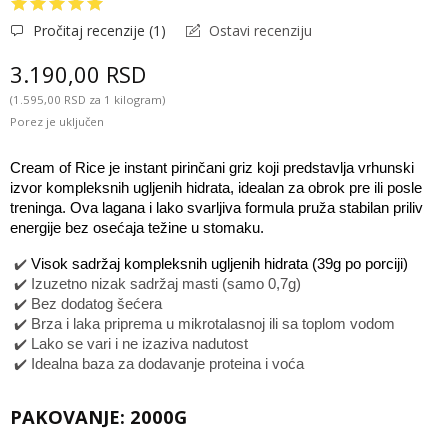
Pročitaj recenzije (
1
)
Ostavi recenziju
3.190,00 RSD
(1.595,00 RSD za 1 kilogram)
Porez je uključen
Cream of Rice je instant pirinčani griz koji predstavlja vrhunski 
izvor kompleksnih ugljenih hidrata, idealan za obrok pre ili posle 
treninga. Ova lagana i lako svarljiva formula pruža stabilan priliv 
energije bez osećaja težine u stomaku.
 ✔️ 
Visok sadržaj kompleksnih ugljenih hidrata (39g po porciji)
✔️
Izuzetno nizak sadržaj masti (samo 0,7g)
✔️
Bez dodatog šećera
✔️
Brza i laka priprema u mikrotalasnoj ili sa toplom vodom
✔️
Lako se vari i ne izaziva nadutost
✔️
Idealna baza za dodavanje proteina i voća
PAKOVANJE: 2000G