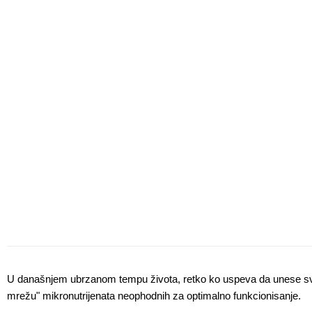
U današnjem ubrzanom tempu života, retko ko uspeva da unese sve 
mrežu" mikronutrijenata neophodnih za optimalno funkcionisanje. 