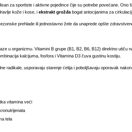
isan za sportiste i aktivne pojedince čije su potrebe povećane. Ono št
avlje kože i kose, i 
ekstrakt grožđa
 bogat antocijanima za cirkulacij
 sezonske prehlade ili jednostavno žele da unaprede opšte zdravstve
organizmu. Vitamini B grupe (B1, B2, B6, B12) direktno utiču na pre
mbinacija kalcijuma, fosfora i Vitamina D3 čuva gustinu kostiju. 
ne radikale, usporavaju starenje ćelija i poboljšavaju oporavak nakon 
tka vitamina veći
kronutrijenata
a tela