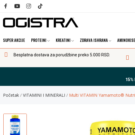
SUPER AKCIJE
PROTEINI
KREATINI
ZDRAVA ISHRANA
AMINOKISE
Besplatna dostava za porudžbine preko 5.000 RSD.
15%
Početak
VITAMINI I MINERALI
Multi VITAMIN Yamamoto® Nutrit