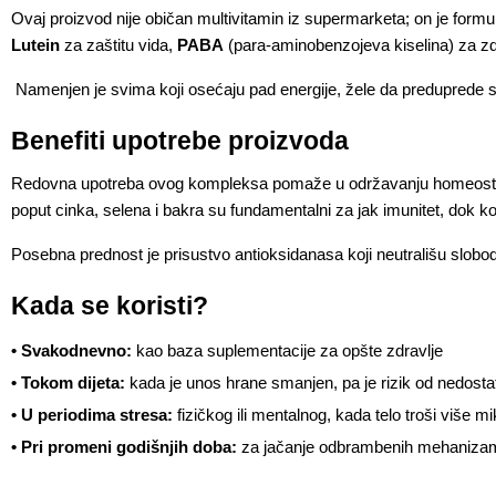
Ovaj proizvod nije običan multivitamin iz supermarketa; on je formul
Lutein
 za zaštitu vida, 
PABA
 (para-aminobenzojeva kiselina) za zdr
 Namenjen je svima koji osećaju pad energije, žele da preduprede
Benefiti upotrebe proizvoda 
Redovna upotreba ovog kompleksa pomaže u održavanju homeostaze u 
poput cinka, selena i bakra su fundamentalni za jak imunitet, dok ko
Posebna prednost je prisustvo antioksidanasa koji neutrališu slobod
Kada se koristi?
• Svakodnevno:
 kao baza suplementacije za opšte zdravlje
• Tokom dijeta:
 kada je unos hrane smanjen, pa je rizik od nedosta
• U periodima stresa:
 fizičkog ili mentalnog, kada telo troši više mi
• Pri promeni godišnjih doba:
 za jačanje odbrambenih mehanizam