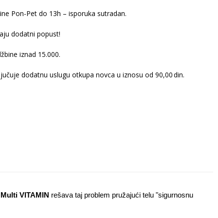
ine Pon-Pet do 13h – isporuka sutradan.
ju dodatni popust!
žbine iznad 15.000.
ljučuje dodatnu uslugu otkupa novca u iznosu od 90,00 din.
 Multi VITAMIN
 rešava taj problem pružajući telu "sigurnosnu 