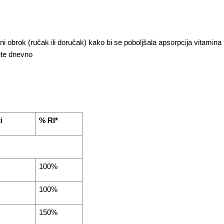
ni obrok (ručak ili doručak) kako bi se poboljšala apsorpcija vitamina 
ete dnevno
i
% RI*
100%
100%
150%