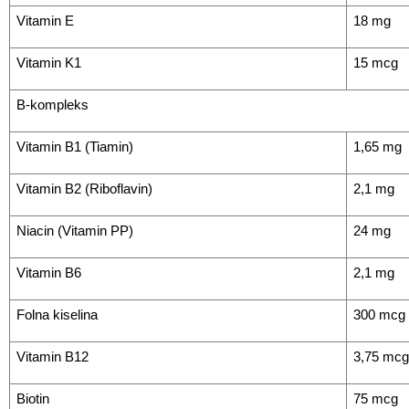
Vitamin E
18 mg
Vitamin K1
15 mcg
B-kompleks
Vitamin B1 (Tiamin)
1,65 mg
Vitamin B2 (Riboflavin)
2,1 mg
Niacin (Vitamin PP)
24 mg
Vitamin B6
2,1 mg
Folna kiselina
300 mcg
Vitamin B12
3,75 mcg
Biotin
75 mcg