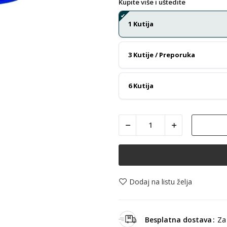
Kupite više i uštedite
1 Kutija
3 Kutije / Preporuka
6 Kutija
Dodaj na listu želja
Besplatna dostava
Za