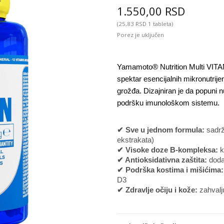
1.550,00 RSD
(25,83 RSD 1 tableta)
Porez je uključen
Yamamoto® Nutrition Multi VITAMIN
spektar esencijalnih mikronutrij
grožđa. Dizajniran je da popuni nu
podršku imunološkom sistemu.
✔ Sve u jednom formula:
sadrž
ekstrakata)
✔ Visoke doze B-kompleksa:
k
✔ Antioksidativna zaštita:
doda
✔ Podrška kostima i mišićima
D3
✔ Zdravlje očiju i kože:
zahvalju