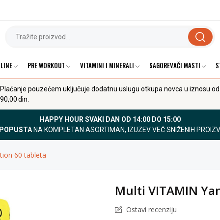
LINE
PRE WORKOUT
VITAMINI I MINERALI
SAGOREVAČI MASTI
S
Plaćanje pouzećem uključuje dodatnu uslugu otkupa novca u iznosu od
90,00 din.
HAPPY HOUR SVAKI DAN OD 14:00 DO 15:00
 POPUSTA
NA KOMPLETAN ASORTIMAN, IZUZEV VEĆ SNIŽENIH PROIZ
ion 60 tableta
Multi VITAMIN Ya
Ostavi recenziju