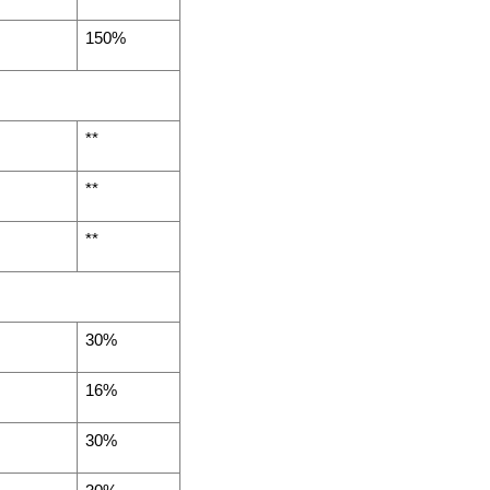
150%
**
**
**
30%
16%
30%