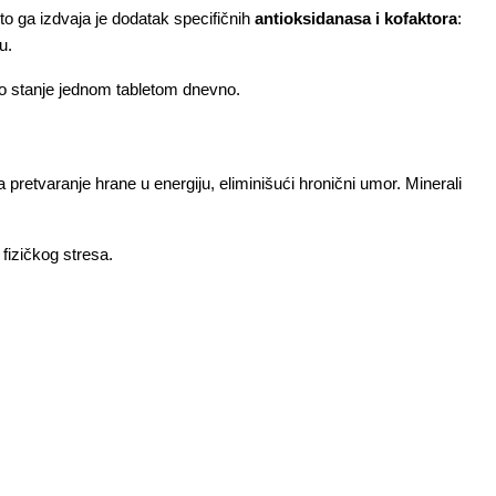
o ga izdvaja je dodatak specifičnih 
antioksidanasa i kofaktora
: 
u.
no stanje jednom tabletom dnevno.
tvaranje hrane u energiju, eliminišući hronični umor. Minerali 
fizičkog stresa.