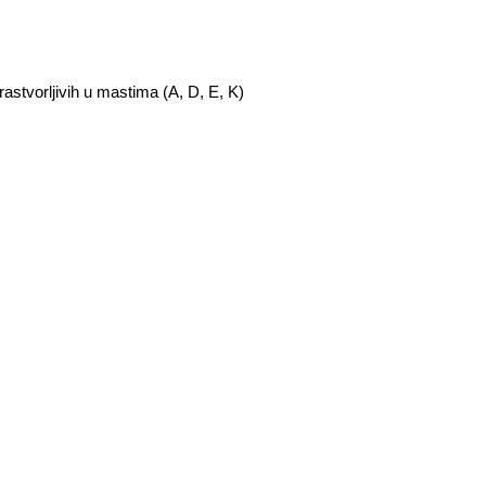
rastvorljivih u mastima (A, D, E, K)