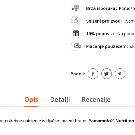
Brza isporuka
Porudžb
Sniženi proizvodi
Nema
10% popusta
Na porud
Plaćanje pouzećem
uk
Podeli:
Opis
Detalji
Recenzije
potrebne nutrijente isključivo putem hrane. 
Yamamoto® Nutrition