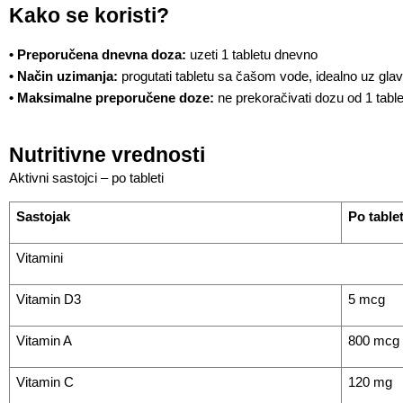
Kako se koristi?
• Preporučena dnevna doza:
 uzeti 1 tabletu dnevno
• Način uzimanja:
 progutati tabletu sa čašom vode, idealno uz glav
• Maksimalne preporučene doze:
 ne prekoračivati dozu od 1 tabl
Nutritivne vrednosti
Aktivni sastojci – po tableti
Sastojak
Po tablet
Vitamini
Vitamin D3
5 mcg
Vitamin A
800 mcg
Vitamin C
120 mg