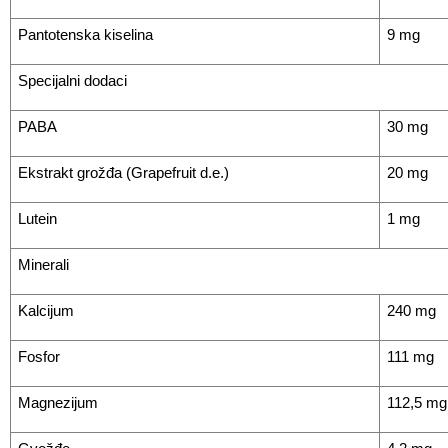
Pantotenska kiselina
9 mg
Specijalni dodaci
PABA
30 mg
Ekstrakt grožđa (Grapefruit d.e.)
20 mg
Lutein
1 mg
Minerali
Kalcijum
240 mg
Fosfor
111 mg
Magnezijum
112,5 mg