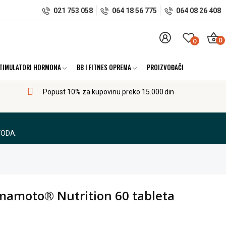
021 753 058
064 18 56 775
064 08 26 408
0
0
TIMULATORI HORMONA
BB I FITNES OPREMA
PROIZVOĐAČI
Popust 10% za kupovinu preko 15.000 din
VODA.
mamoto® Nutrition 60 tableta