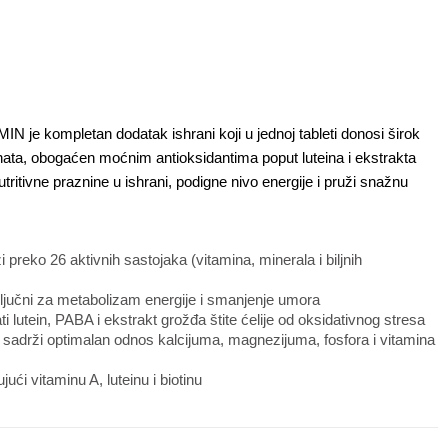
 je kompletan dodatak ishrani koji u jednoj tableti donosi širok 
enata, obogaćen moćnim antioksidantima poput luteina i ekstrakta 
tritivne praznine u ishrani, podigne nivo energije i pruži snažnu 
i preko 26 aktivnih sastojaka (vitamina, minerala i biljnih
ljučni za metabolizam energije i smanjenje umora
ti lutein, PABA i ekstrakt grožđa štite ćelije od oksidativnog stresa
:
sadrži optimalan odnos kalcijuma, magnezijuma, fosfora i vitamina
jući vitaminu A, luteinu i biotinu