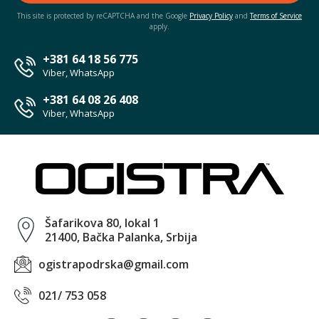
This site is protected by reCAPTCHA and the Google
Privacy Policy
and
Terms of Service
apply.
+381 64 18 56 775
Viber, WhatsApp
+381 64 08 26 408
Viber, WhatsApp
Šafarikova 80, lokal 1
21400, Bačka Palanka, Srbija
ogistrapodrska@gmail.com
021/ 753 058