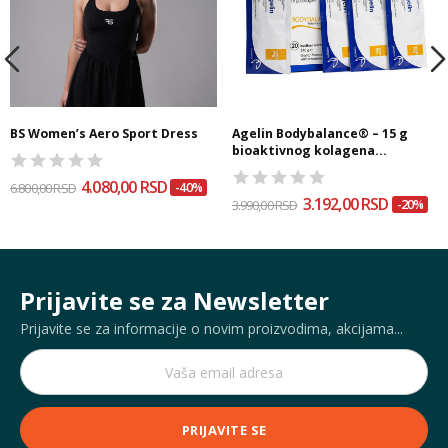
BS Women’s Aero Sport Dress
Agelin Bodybalance® – 15 g
bioaktivnog kolagena...
4.080,00 RSD
6.800,00 RSD
-40%
3.192,00 RSD
3.990,00 RSD
-20%
Prijavite se za Newsletter
Prijavite se za informacije o novim proizvodima, akcijama...
PRIJAVITE SE