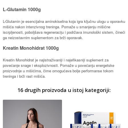
L-Glutamin 1000g
L-Glutamin je esencijalna aminokiselina koja igra ključnu ulogu u oporavku
mišića nakon intenzivnog treninga. Pomaže u smanjenju mišićne
iscrpljenosti, poboljšava regeneraciju i podržava imunološki sistem, čineći
ga neizostavnim suplementom za brži oporavak.
Kreatin Monohidrat 1000g
Kreatin Monohidrat je najistraživaniji i najefikasniji suplement za
povećanje snage i eksplozivnosti. Pomaže u povećanju energetske
proizvodnje u mišićima, čime omogućava bolje performanse tokom
treninga i brži rast mišića.
16 drugih proizvoda u istoj kategoriji: