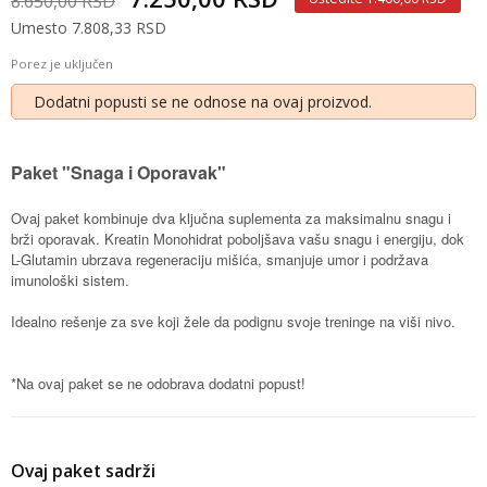
8.650,00 RSD
Umesto 7.808,33 RSD
Porez je uključen
Dodatni popusti se ne odnose na ovaj proizvod.
Paket "Snaga i Oporavak"
Ovaj paket kombinuje dva ključna suplementa za maksimalnu snagu i
brži oporavak. Kreatin Monohidrat poboljšava vašu snagu i energiju, dok
L-Glutamin ubrzava regeneraciju mišića, smanjuje umor i podržava
imunološki sistem.
Idealno rešenje za sve koji žele da podignu svoje treninge na viši nivo.
*Na ovaj paket se ne odobrava dodatni popust!
Ovaj paket sadrži