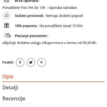
Brza isporuka
Porudžbine Pon-Pet do 13h – isporuka sutradan.
Sniženi proizvodi
Nemaju dodatni popust!
10% popusta
Na porudžbine iznad 15.000.
Plaćanje pouzećem
uključuje dodatnu uslugu otkupa novca u iznosu od 90,00 din.
Podeli:
Opis
Detalji
Recenzije