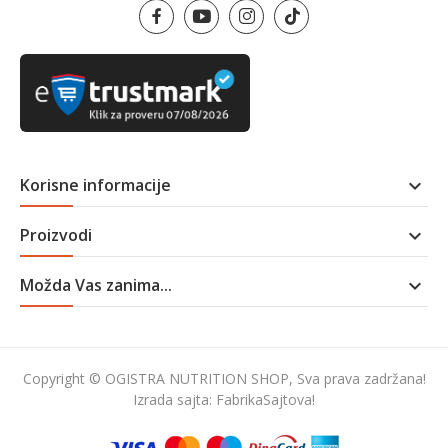
Korisne informacije

Proizvodi

Možda Vas zanima...

Copyright © OGISTRA NUTRITION SHOP, Sva prava zadržana!
Izrada sajta:
FabrikaSajtova!