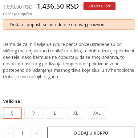
1.436,50 RSD
1.690,00 RSD
Uštedite 15%
Porez je uključen
Dodatni popusti se ne odnose na ovaj proizvod.
Bermude za mršavljenje (vruće pantalonice) izrađene su od
sličnog materijala kao i ronilačko odelo, te dobro izoluje pokriveni
deo tela. Kako bermude ne dopuštaju da se znoj isparava, to
dovodi do osetnog podizanja temperature pokrivene zone i
postepeno do uklanjanja masnog tkiva koje služi u svrhe toplotne
izolacije unutrašnjih organa.
Veličina :
S
M
L
XL
XXL
DODAJ U KORPU