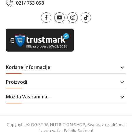
021/ 753 058
Korisne informacije

Proizvodi

Možda Vas zanima...

Copyright © OGISTRA NUTRITION SHOP, Sva prava zadržana!
Izrada sajta:
FabrikaSajtova!