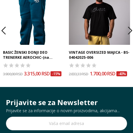
BASIC ŽENSKI DONJI DEO
VINTAGE OVERSIZED MAJICA - BS-
TRENERKE AEROCHIC-(na...
04042025-006
3.315,00 RSD
1.700,00 RSD
3.900,00 RSD
-15%
2.833,33 RSD
-40%
Prijavite se za Newsletter
Prijavite se za informacije o novim proizvodima, akcijama...