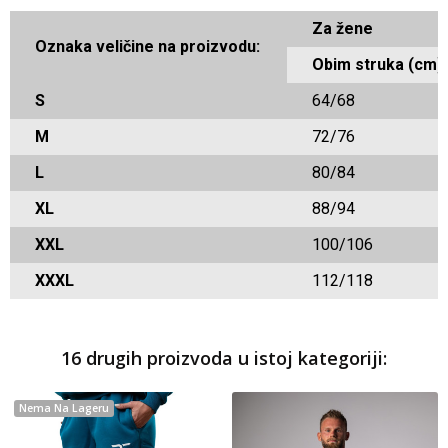
Za žene
Oznaka veličine na proizvodu:
Obim struka (cm)
S
64/68
M
72/76
L
80/84
XL
88/94
XXL
100/106
XXXL
112/118
16 drugih proizvoda u istoj kategoriji:
Nema Na Lageru