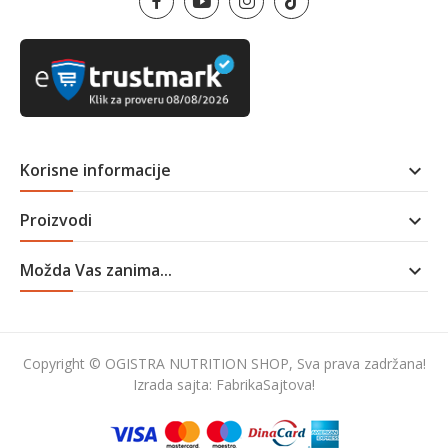
Korisne informacije

Proizvodi

Možda Vas zanima...

Copyright © OGISTRA NUTRITION SHOP, Sva prava zadržana!
Izrada sajta:
FabrikaSajtova!