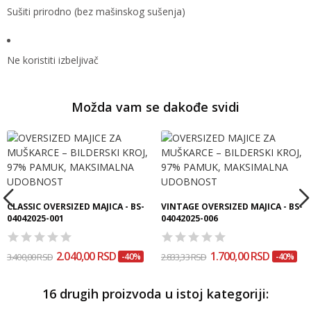
Sušiti prirodno (bez mašinskog sušenja)
Ne koristiti izbeljivač
Možda vam se dakođe svidi
CLASSIC OVERSIZED MAJICA - BS-
VINTAGE OVERSIZED MAJICA - BS-
04042025-001
04042025-006
2.040,00 RSD
1.700,00 RSD
3.400,00 RSD
-40%
2.833,33 RSD
-40%
16 drugih proizvoda u istoj kategoriji: