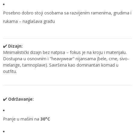
Posebno dobro stoji osobama sa razvijenim ramenima, grudima i
rukama – naglašava građu
✔️ Dizajn:
Minimalistički dizajn bez natpisa – fokus je na kroju i materijalu.
Dostupna u osnovnim i "heavywear" nijansama (bele, crne, sivo-
melange, tamnoplave). Savršena kao dominantan komad u
outfitu.
✔️ Održavanje:
Pranje u mašini na
30°C