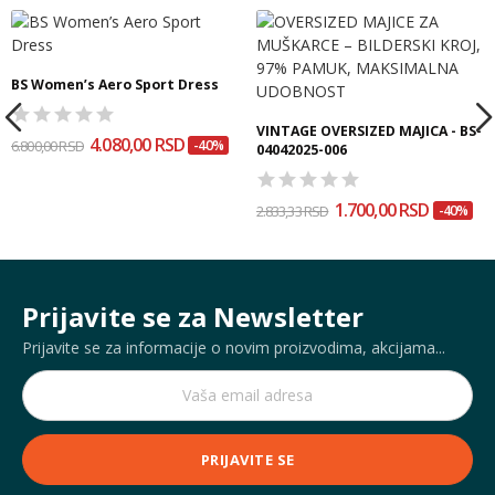
BS Women’s Aero Sport Dress
VINTAGE OVERSIZED MAJICA - BS-
4.080,00 RSD
6.800,00 RSD
-40%
04042025-006
1.700,00 RSD
2.833,33 RSD
-40%
Prijavite se za Newsletter
Prijavite se za informacije o novim proizvodima, akcijama...
PRIJAVITE SE