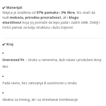
✔️ Materijal:
Majica je izrađena od
97% pamuka
i
3% likre
, što znači da
nudi
mekoću, prirodnu prozračnost
, ali i
blagu
elastičnost
koja joj pomaže da lepo pada i zadrži oblik. Deblji i
čvršći pamuk za bolju strukturu i dužu trajnost.
✔️ Kroj:
Oversized fit
– široko u ramenima, duži rukavi i produženi donji
deo
Pada ravno, bez zatezanja ili uvučenosti u struku
Idealna za trening, ali i za streetwear kombinacije