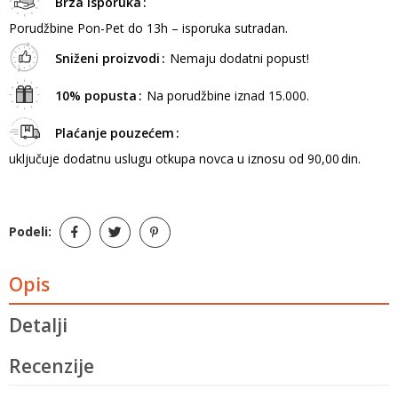
Brza isporuka
Porudžbine Pon-Pet do 13h – isporuka sutradan.
Sniženi proizvodi
Nemaju dodatni popust!
10% popusta
Na porudžbine iznad 15.000.
Plaćanje pouzećem
uključuje dodatnu uslugu otkupa novca u iznosu od 90,00 din.
Podeli:
Opis
Detalji
Recenzije