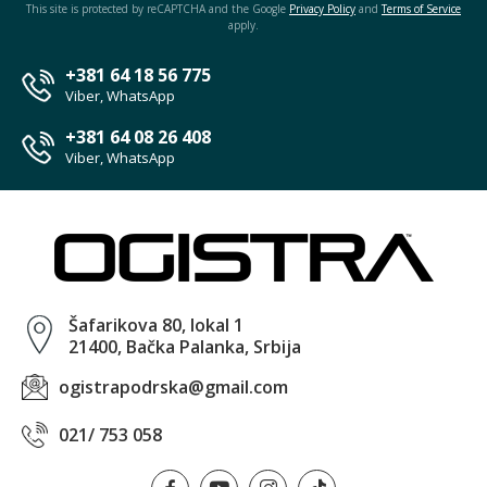
This site is protected by reCAPTCHA and the Google
Privacy Policy
and
Terms of Service
apply.
+381 64 18 56 775
Viber, WhatsApp
+381 64 08 26 408
Viber, WhatsApp
Šafarikova 80, lokal 1
21400, Bačka Palanka, Srbija
ogistrapodrska@gmail.com
021/ 753 058