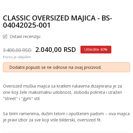
CLASSIC OVERSIZED MAJICA - BS-
04042025-001
Ostavi recenziju
2.040,00 RSD
3.400,00 RSD
Uštedite 40%
Porez je uključen
Dodatni popusti se ne odnose na ovaj proizvod.
Oversized muška majica sa kratkim rukavima dizajnirana je za
one koji žele maksimalnu udobnost, slobodu pokreta i izražen
"street" i "gym" stil.
Sa širim ramenima, dužim telom i opuštenim padom – ova majica
je pravi izbor za sve koji vole bilderski, oversized fit.