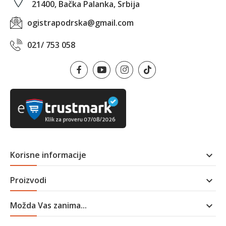
21400, Bačka Palanka, Srbija
ogistrapodrska@gmail.com
021/ 753 058
Korisne informacije

Proizvodi

Možda Vas zanima...
