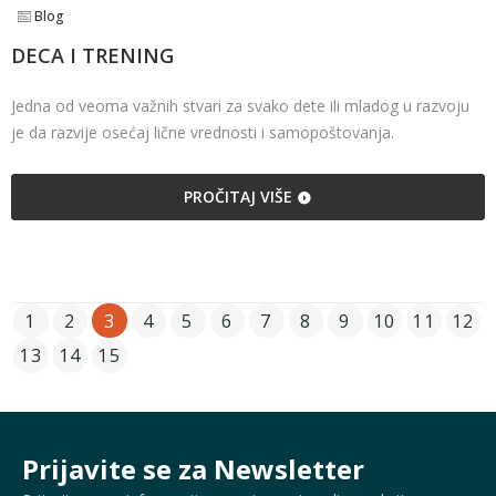
Blog
DECA I TRENING
Jedna od veoma važnih stvari za svako dete ili mladog u razvoju
je da razvije osećaj lične vrednosti i samopoštovanja.
PROČITAJ VIŠE
1
2
3
4
5
6
7
8
9
10
11
12
13
14
15
Prijavite se za Newsletter