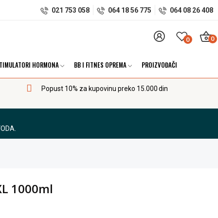
021 753 058
064 18 56 775
064 08 26 408
0
0
TIMULATORI HORMONA
BB I FITNES OPREMA
PROIZVOĐAČI
Popust 10% za kupovinu preko 15.000 din
VODA.
XL 1000ml