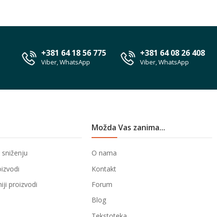
+381 64 18 56 775
+381 64 08 26 408
Viber, WhatsApp
Viber, WhatsApp
Možda Vas zanima...
 sniženju
O nama
oizvodi
Kontakt
ji proizvodi
Forum
Blog
Tekstoteka