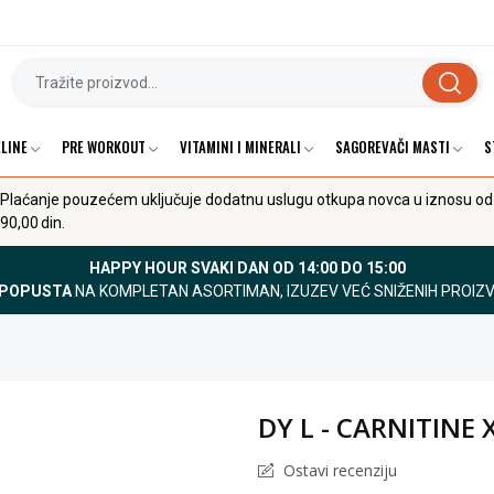
LINE
PRE WORKOUT
VITAMINI I MINERALI
SAGOREVAČI MASTI
S
Plaćanje pouzećem uključuje dodatnu uslugu otkupa novca u iznosu od
90,00 din.
HAPPY HOUR SVAKI DAN OD 14:00 DO 15:00
 POPUSTA
NA KOMPLETAN ASORTIMAN, IZUZEV VEĆ SNIŽENIH PROIZ
DY L - CARNITINE 
Ostavi recenziju