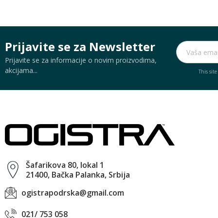
Prijavite se za Newsletter
Prijavite se za informacije o novim proizvodima,
akcijama...
This sit
Šafarikova 80, lokal 1
21400, Bačka Palanka, Srbija
ogistrapodrska@gmail.com
021/ 753 058