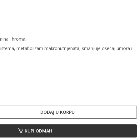
mina i hroma.
istema, metabolizam makronutrijenata, smanjuje osećaj umora i
DODAJ U KORPU
KUPI ODMAH