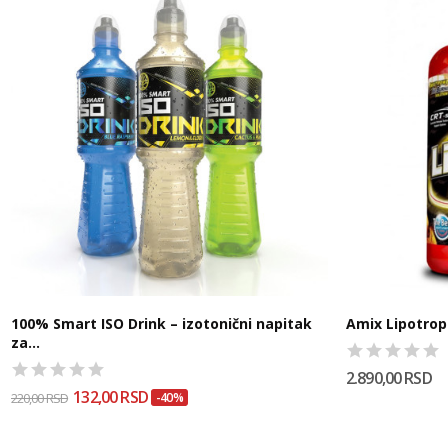
100% Smart ISO Drink – izotonični napitak
Amix Lipotrop
za...
2.890,00 RSD
132,00 RSD
220,00 RSD
-40%