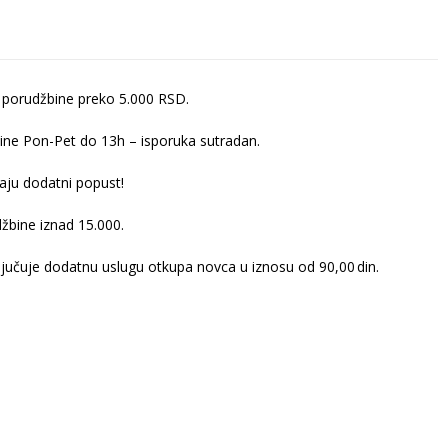
 porudžbine preko 5.000 RSD.
ine Pon-Pet do 13h – isporuka sutradan.
ju dodatni popust!
žbine iznad 15.000.
ljučuje dodatnu uslugu otkupa novca u iznosu od 90,00 din.