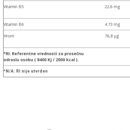
Vitamin B5
22.6 mg
Vitamin B6
4.73 mg
Hrom
76,8 μg
*RI: Referentne vrednosti za prosečnu
odraslu osobu ( 8400 KJ / 2000 kcal ).
*N/A: RI nije utvrđen