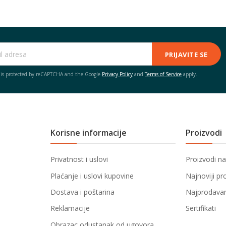
PRIJAVITE SE
e is protected by reCAPTCHA and the Google
Privacy Policy
and
Terms of Service
apply.
Korisne informacije
Proizvodi
Privatnost i uslovi
Proizvodi na
Plaćanje i uslovi kupovine
Najnoviji pr
Dostava i poštarina
Najprodavani
Reklamacije
Sertifikati
Obrazac odustanak od ugovora