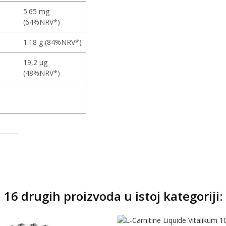
5.65 mg
(64%NRV*)
1.18 g (84%NRV*)
19,2 μg
(48%NRV*)
16 drugih proizvoda u istoj kategoriji: