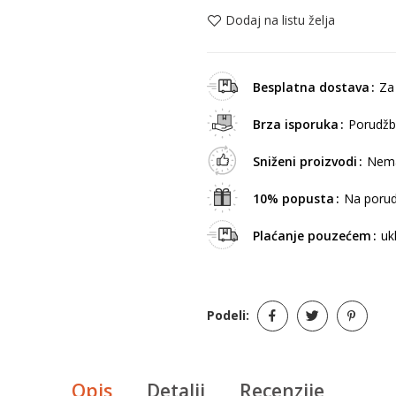
Dodaj na listu želja
Besplatna dostava
Za
Brza isporuka
Porudžb
Sniženi proizvodi
Nema
10% popusta
Na porud
Plaćanje pouzećem
uk
Podeli:
Opis
Detalji
Recenzije