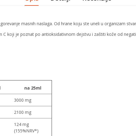
gorevanje masnih naslaga. Od hrane koju ste uneli u organizam stvar
koji je poznat po antioksidativnom dejstvu i zaštiti kože od negativn
l
na 25ml
3000 mg
2100 mg
124 mg
(155%NRV*)