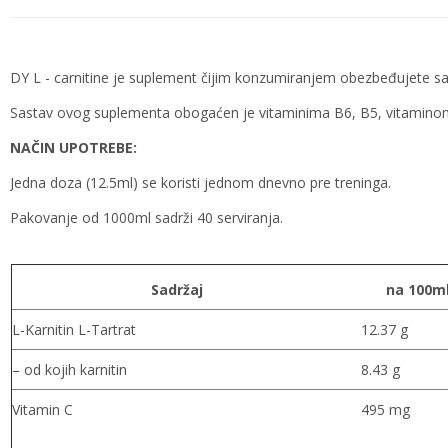
DY L - carnitine je suplement čijim konzumiranjem obezbeđujete sa
Sastav ovog suplementa obogaćen je vitaminima B6, B5, vitaminom C 
NAČIN UPOTREBE:
Jedna doza (12.5ml) se koristi jednom dnevno pre treninga.
Pakovanje od 1000ml sadrži 40 serviranja.
Sadržaj
na 100m
L-Karnitin L-Tartrat
12.37 g
– od kojih karnitin
8.43 g
Vitamin C
495 mg