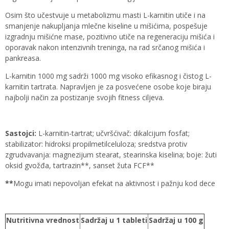
Osim što učestvuje u metabolizmu masti L-karnitin utiče i na
smanjenje nakupljanja mlečne kiseline u mišićima, pospešuje
izgradnju mišićne mase, pozitivno utiče na regeneraciju mišića i
oporavak nakon intenzivnih treninga, na rad srčanog mišića i
pankreasa.
L-karnitin 1000 mg sadrži 1000 mg visoko efikasnog i čistog L-
karnitin tartrata. Napravljen je za posvećene osobe koje biraju
najbolji način za postizanje svojih fitness ciljeva.
Sas
tojci
:
L-karnitin-tartrat; učvršćivač: dikalcijum fosfat;
stabilizator: hidroksi propilmetilceluloza; sredstva protiv
zgrudvavanja: magnezijum stearat, stearinska kiselina; boje: žuti
oksid gvožđa, tartrazin**, sanset žuta FCF**
**
Mogu imati nepovoljan efekat na aktivnost i pažnju kod dece
Nutritivna vrednost
Sadržaj u 1 tableti
Sadržaj u 100 g