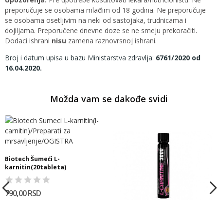
preporučuje se osobama mlađim od 18 godina. Ne preporučuje
se osobama osetljivim na neki od sastojaka, trudnicama i
dojiljama. Preporučene dnevne doze se ne smeju prekoračiti.
Dodaci ishrani
nisu
zamena raznovrsnoj ishrani.
Broj i datum upisa u bazu Ministarstva zdravlja:
6761/2020 od
16.04.2020.
Možda vam se dakođe svidi
Biotech Šumeći L-
karnitin(20tableta)
790,00 RSD