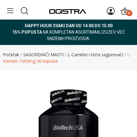
0
HAPPY HOUR SVAKI DAN OD 14:00 DO 15:00
15% POPUSTA
NA KOMPLETAN ASORTIMAN, IZUZEV VEĆ
SNIŽENIH PROIZVODA.
Početak
SAGOREVAČI MASTI
L-Carnitini i tečni sagorevačI
L-
Karnitin 1000mg 30 kapsula