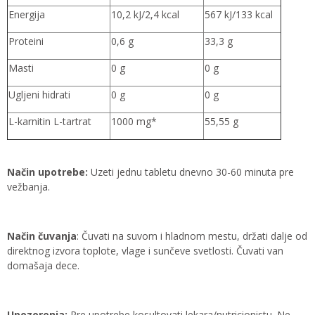
Energija
10,2 kJ/2,4 kcal
567 kJ/133 kcal
Proteini
0,6 g
33,3 g
Masti
0 g
0 g
Ugljeni hidrati
0 g
0 g
L-karnitin L-tartrat
1000 mg*
55,55 g
Način upotrebe:
Uzeti jednu tabletu dnevno 30-60 minuta pre
vežbanja.
Način čuvanja
: Čuvati na suvom i hladnom mestu, držati dalje od
direktnog izvora toplote, vlage i sunčeve svetlosti. Čuvati van
domašaja dece.
Upozorenja:
Pre upotrebe kosultovati lekara/nutricionistu. Ne