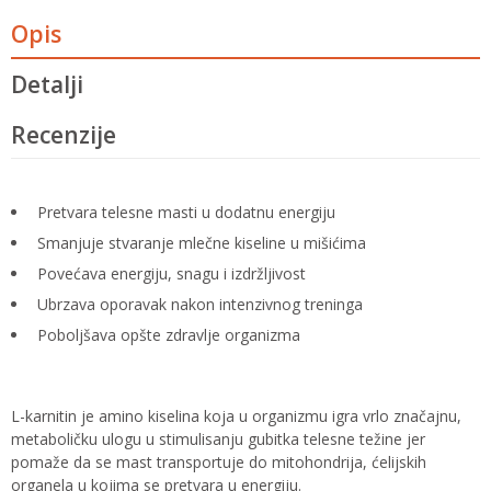
Opis
Detalji
Recenzije
Pretvara telesne masti u dodatnu energiju
Smanjuje stvaranje mlečne kiseline u mišićima
Povećava energiju, snagu i izdržljivost
Ubrzava oporavak nakon intenzivnog treninga
Poboljšava opšte zdravlje organizma
L-karnitin je amino kiselina koja u organizmu igra vrlo značajnu,
metaboličku ulogu u stimulisanju gubitka telesne težine jer
pomaže da se mast transportuje do mitohondrija, ćelijskih
organela u kojima se pretvara u energiju.