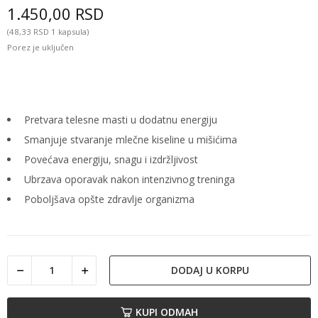
1.450,00 RSD
(48,33 RSD 1 kapsula)
Porez je uključen
Pretvara telesne masti u dodatnu energiju
Smanjuje stvaranje mlečne kiseline u mišićima
Povećava energiju, snagu i izdržljivost
Ubrzava oporavak nakon intenzivnog treninga
Poboljšava opšte zdravlje organizma
DODAJ U KORPU
KUPI ODMAH