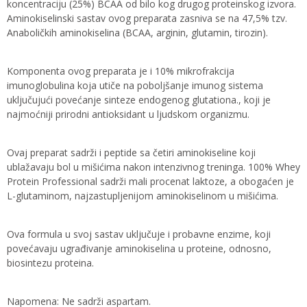
koncentraciju (25%) BCAA od bilo kog drugog proteinskog izvora.
Aminokiselinski sastav ovog preparata zasniva se na 47,5% tzv.
Anaboličkih aminokiselina (BCAA, arginin, glutamin, tirozin).
Komponenta ovog preparata je i 10% mikrofrakcija
imunoglobulina koja utiče na poboljšanje imunog sistema
uključujući povećanje sinteze endogenog glutationa., koji je
najmoćniji prirodni antioksidant u ljudskom organizmu.
Ovaj preparat sadrži i peptide sa četiri aminokiseline koji
ublažavaju bol u mišićima nakon intenzivnog treninga. 100% Whey
Protein Professional sadrži mali procenat laktoze, a obogaćen je
L-glutaminom, najzastupljenijom aminokiselinom u mišićima.
Ova formula u svoj sastav uključuje i probavne enzime, koji
povećavaju ugrađivanje aminokiselina u proteine, odnosno,
biosintezu proteina.
Napomena: Ne sadrži aspartam.