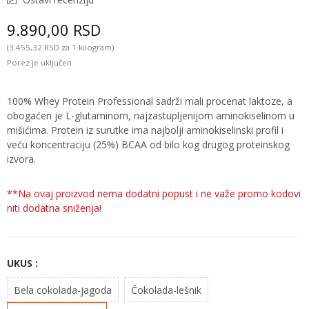
9.890,00 RSD
(3.455,32 RSD za 1 kilogram)
Porez je uključen
100% Whey Protein Professional sadrži mali procenat laktoze, a
obogaćen je L-glutaminom, najzastupljenijom aminokiselinom u
mišićima. Protein iz surutke ima najbolji aminokiselinski profil i
veću koncentraciju (25%) BCAA od bilo kog drugog proteinskog
izvora.
**Na ovaj proizvod nema dodatni popust i ne važe promo kodovi
niti dodatna sniženja!
UKUS :
Bela cokolada-jagoda
Čokolada-lešnik