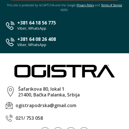
This site is protected by reCAPTCHA and the Google
Privacy Policy
and
Terms of Service
apply.
+381 64 18 56 775
Viber, WhatsApp
+381 64 08 26 408
Viber, WhatsApp
Šafarikova 80, lokal 1
21400, Bačka Palanka, Srbija
ogistrapodrska@gmail.com
021/ 753 058