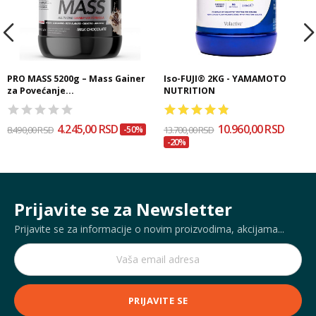
PRO MASS 5200g – Mass Gainer
Iso-FUJI® 2KG - YAMAMOTO
za Povećanje...
NUTRITION
4.245,00 RSD
10.960,00 RSD
8.490,00 RSD
-50%
13.700,00 RSD
-20%
Prijavite se za Newsletter
Prijavite se za informacije o novim proizvodima, akcijama...
PRIJAVITE SE