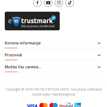
Korisne informacije

Proizvodi

Možda Vas zanima...

Copyright © OGISTRA NUTRITION SHOP, Sva prava zadržana!
Izrada sajta:
FabrikaSajtova!