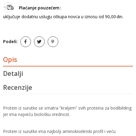
Plaćanje pouzećem
uključuje dodatnu uslugu otkupa novca u iznosu od 90,00 din.
Podeli:
Opis
Detalji
Recenzije
Protein iz surutke se smatra “kraljem” svih proteina za bodibilding
jer ima najveću biološku vrednost.
Protein iz surutke ima najbolji aminokiselinski profil i veću