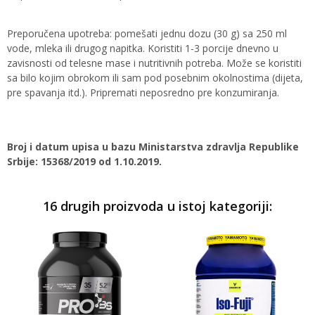
Preporučena upotreba: pomešati jednu dozu (30 g) sa 250 ml
vode, mleka ili drugog napitka. Koristiti 1-3 porcije dnevno u
zavisnosti od telesne mase i nutritivnih potreba. Može se koristiti
sa bilo kojim obrokom ili sam pod posebnim okolnostima (dijeta,
pre spavanja itd.). Pripremati neposredno pre konzumiranja.
Broj i datum upisa u bazu Ministarstva zdravlja Republike
Srbije: 15368/2019 od 1.10.2019.
16 drugih proizvoda u istoj kategoriji: