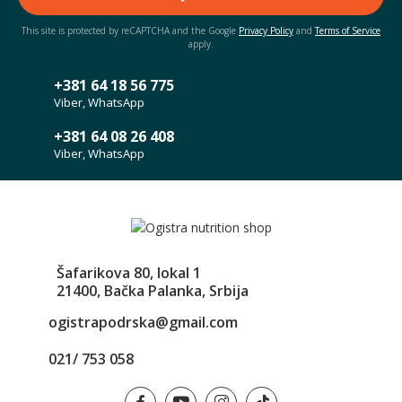
This site is protected by reCAPTCHA and the Google
Privacy Policy
and
Terms of Service
apply.
+381 64 18 56 775
Viber, WhatsApp
+381 64 08 26 408
Viber, WhatsApp
Šafarikova 80, lokal 1
21400, Bačka Palanka, Srbija
ogistrapodrska@gmail.com
021/ 753 058