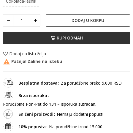
Čokolada-lešnik
DODAJ U KORPU
KUPI ODMAH
Dodaj na listu želja

Pažnja! Zalihe na isteku
Besplatna dostava
Za porudžbine preko 5.000 RSD.
Brza isporuka
Porudžbine Pon-Pet do 13h – isporuka sutradan.
Sniženi proizvodi
Nemaju dodatni popust!
10% popusta
Na porudžbine iznad 15.000.