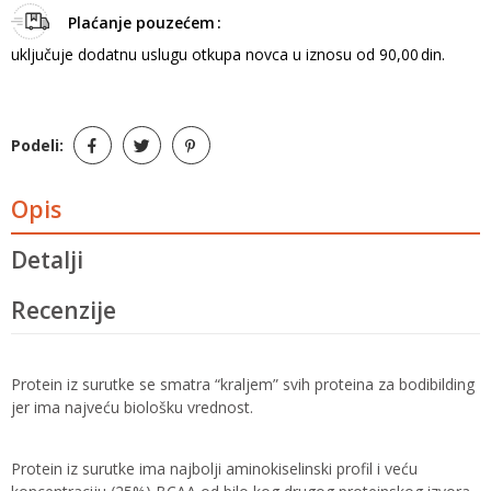
Plaćanje pouzećem
uključuje dodatnu uslugu otkupa novca u iznosu od 90,00 din.
Podeli:
Opis
Detalji
Recenzije
Protein iz surutke se smatra “kraljem” svih proteina za bodibilding
jer ima najveću biološku vrednost.
Protein iz surutke ima najbolji aminokiselinski profil i veću