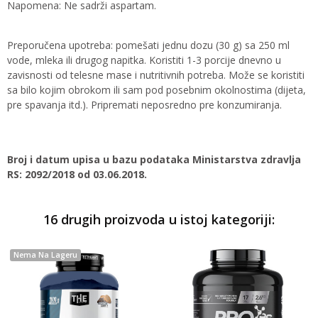
Napomena: Ne sadrži aspartam.
Preporučena upotreba: pomešati jednu dozu (30 g) sa 250 ml
vode, mleka ili drugog napitka. Koristiti 1-3 porcije dnevno u
zavisnosti od telesne mase i nutritivnih potreba. Može se koristiti
sa bilo kojim obrokom ili sam pod posebnim okolnostima (dijeta,
pre spavanja itd.). Pripremati neposredno pre konzumiranja.
Broj i datum upisa u bazu podataka Ministarstva zdravlja
RS: 2092/2018 od 03.06.2018.
16 drugih proizvoda u istoj kategoriji:
Nema Na Lageru