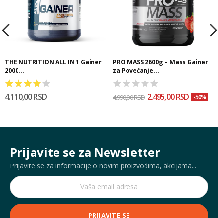
THE NUTRITION ALL IN 1 Gainer
PRO MASS 2600g – Mass Gainer
2000...
za Povećanje...
4.110,00 RSD
2.495,00 RSD
4.990,00 RSD
-50%
Prijavite se za Newsletter
Prijavite se za informacije o novim proizvodima, akcijama...
PRIJAVITE SE