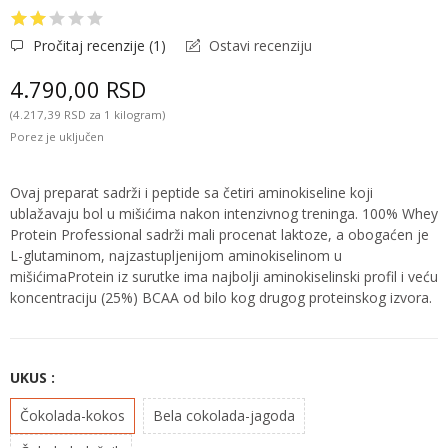
Pročitaj recenzije (
1
)
Ostavi recenziju
4.790,00 RSD
(4.217,39 RSD za 1 kilogram)
Porez je uključen
Ovaj preparat sadrži i peptide sa četiri aminokiseline koji
ublažavaju bol u mišićima nakon intenzivnog treninga. 100% Whey
Protein Professional sadrži mali procenat laktoze, a obogaćen je
L-glutaminom, najzastupljenijom aminokiselinom u
mišićimaProtein iz surutke ima najbolji aminokiselinski profil i veću
koncentraciju (25%) BCAA od bilo kog drugog proteinskog izvora.
UKUS :
Čokolada-kokos
Bela cokolada-jagoda