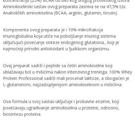
koncentraciju (25%) BCAA od bilo kog drugog proteinskog izvora.
Aminokiselinski sastav ovog preparata zasniva se na 47,5% tzv.
Anaboličkih aminokiselina (BCAA, arginin, glutamin, tirozin).
Komponenta ovog preparata je i 10% mikrofrakcija
imunoglobulina koja utiče na poboljšanje imunog sistema
uključujući povećanje sinteze endogenog glutationa., koji je
najmoćniji prirodni antioksidant u ljudskom organizmu.
Ovaj preparat sadrži i peptide sa četiri aminokiseline koji
ublažavaju bol u mišićima nakon intenzivnog treninga. 100% Whey
Protein Professional sadrži mali procenat laktoze, a obogaćen je
L-glutaminom, najzastupljenijom aminokiselinom u mišićima.
Ova formula u svoj sastav uključuje i probavne enzime, koji
povećavaju ugrađivanje aminokiselina u proteine, odnosno,
biosintezu proteina.