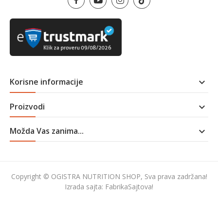
Korisne informacije

Proizvodi

Možda Vas zanima...

Copyright © OGISTRA NUTRITION SHOP, Sva prava zadržana!
Izrada sajta:
FabrikaSajtova!