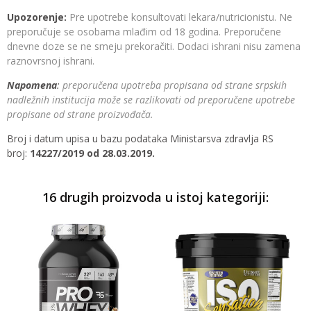
Upozorenje:
Pre upotrebe konsultovati lekara/nutricionistu. Ne
preporučuje se osobama mlađim od 18 godina. Preporučene
dnevne doze se ne smeju prekoračiti. Dodaci ishrani nisu zamena
raznovrsnoj ishrani.
Napomena
:
preporučena upotreba propisana od strane srpskih
nadležnih institucija može se razlikovati od preporučene upotrebe
propisane od strane proizvođača.
Broj i datum upisa u bazu podataka Ministarsva zdravlja RS
broj:
14227/2019 od 28.03.2019.
16 drugih proizvoda u istoj kategoriji: