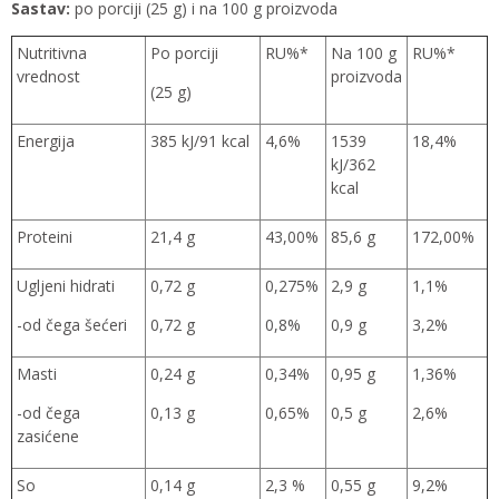
Sastav:
po porciji (25 g) i na 100 g proizvoda
Nutritivna
Po porciji
RU%*
Na 100 g
RU%*
vrednost
proizvoda
(25 g)
Energija
385 kJ/91 kcal
4,6%
1539
18,4%
kJ/362
kcal
Proteini
21,4 g
43,00%
85,6 g
172,00%
Ugljeni hidrati
0,72 g
0,275%
2,9 g
1,1%
-od čega šećeri
0,72 g
0,8%
0,9 g
3,2%
Masti
0,24 g
0,34%
0,95 g
1,36%
-od čega
0,13 g
0,65%
0,5 g
2,6%
zasićene
So
0,14 g
2,3 %
0,55 g
9,2%