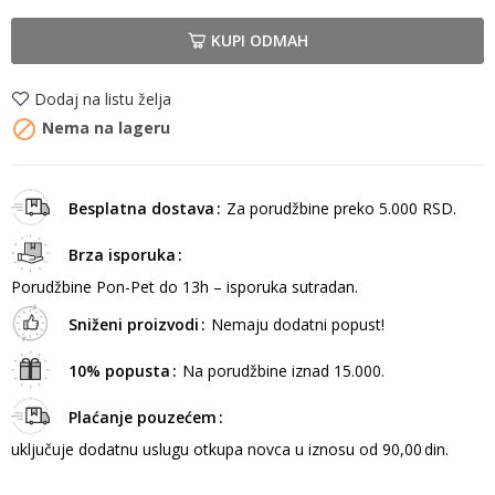
KUPI ODMAH
Dodaj na listu želja

Nema na lageru
Besplatna dostava
Za porudžbine preko 5.000 RSD.
Brza isporuka
Porudžbine Pon-Pet do 13h – isporuka sutradan.
Sniženi proizvodi
Nemaju dodatni popust!
10% popusta
Na porudžbine iznad 15.000.
Plaćanje pouzećem
uključuje dodatnu uslugu otkupa novca u iznosu od 90,00 din.