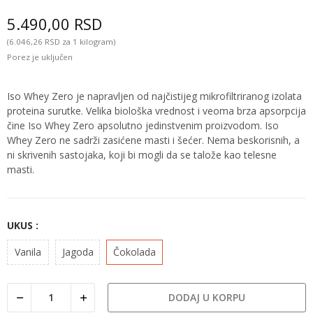
5.490,00 RSD
(6.046,26 RSD za 1 kilogram)
Porez je uključen
Iso Whey Zero je napravljen od najčistijeg mikrofiltriranog izolata
proteina surutke. Velika biološka vrednost i veoma brza apsorpcija
čine Iso Whey Zero apsolutno jedinstvenim proizvodom. Iso
Whey Zero ne sadrži zasićene masti i šećer. Nema beskorisnih, a
ni skrivenih sastojaka, koji bi mogli da se talože kao telesne
masti.
UKUS :
Vanila
Jagoda
Čokolada
DODAJ U KORPU