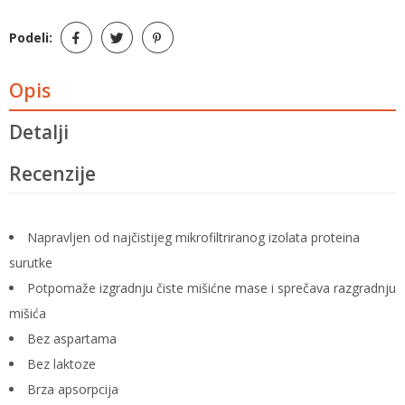
Podeli:
Opis
Detalji
Recenzije
Napravljen od najčistijeg mikrofiltriranog izolata proteina
surutke
Potpomaže izgradnju čiste mišićne mase i sprečava razgradnju
mišića
Bez aspartama
Bez laktoze
Brza apsorpcija