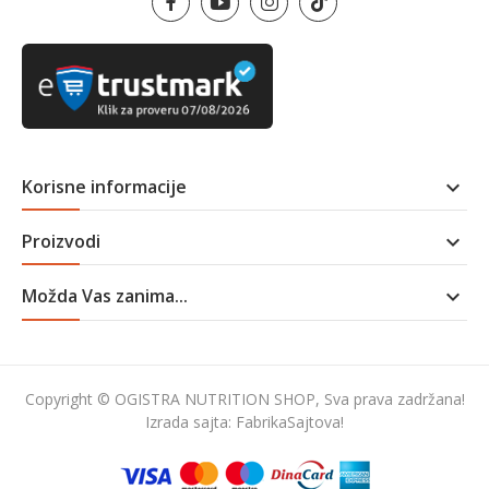
Korisne informacije

Proizvodi

Možda Vas zanima...

Copyright © OGISTRA NUTRITION SHOP, Sva prava zadržana!
Izrada sajta:
FabrikaSajtova!