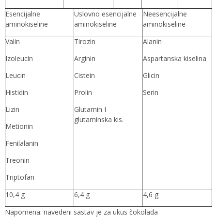
Esencijalne
Uslovno esencijalne
Neesencijalne
aminokiseline
aminokiseline
aminokiseline
Valin
Tirozin
Alanin
Izoleucin
Arginin
Aspartanska kiselina
Leucin
Cistein
Glicin
Histidin
Prolin
Serin
Lizin
Glutamin I
glutaminska kis.
Metionin
Fenilalanin
Treonin
Triptofan
10,4 g
6,4 g
4,6 g
Napomena: navedeni sastav je za ukus čokolada