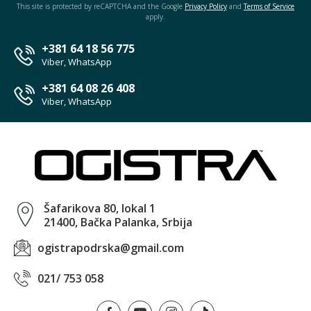
This site is protected by reCAPTCHA and the Google
Privacy Policy
and
Terms of Service
apply.
+381 64 18 56 775
Viber, WhatsApp
+381 64 08 26 408
Viber, WhatsApp
Šafarikova 80, lokal 1
21400, Bačka Palanka, Srbija
ogistrapodrska@gmail.com
021/ 753 058