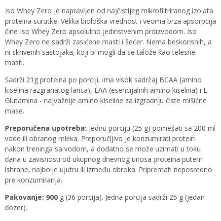
Iso Whey Zero je napravljen od najčistijeg mikrofiltriranog izolata
proteina surutke. Velika biološka vrednost i veoma brza apsorpcija
čine Iso Whey Zero apsolutno jedinstvenim proizvodom. Iso
Whey Zero ne sadrži zasićene masti i šećer. Nema beskorisnih, a
ni skrivenih sastojaka, koji bi mogli da se talože kao telesne
masti.
Sadrži 21g proteina po porciji, ima visok sadržaj BCAA (amino
kiselina razgranatog lanca), EAA (esencijalnih amino kiselina) i L-
Glutamina - najvažnije amino kiseline za izgradnju čiste mišićne
mase.
Preporučena upotreba:
Jednu porciju (25 g) pomešati sa 200 ml
vode ili obranog mleka. Preporučljivo je konzumirati protein
nakon treninga sa vodom, a dodatno se može uzimati u toku
dana u zavisnosti od ukupnog dnevnog unosa proteina putem
ishrane, najbolje ujutru ili između obroka. Pripremati neposredno
pre konzumiranja.
P
akovanje: 900
g (36 porcija). Jedna porcija sadrži 25 g (jedan
dozer).