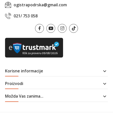
ogistrapodrska@gmail.com
021/ 753 058
Korisne informacije

Proizvodi

Možda Vas zanima...
