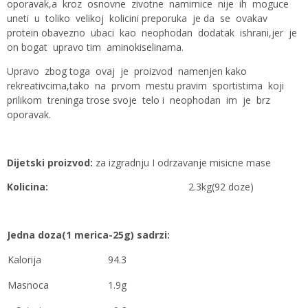
oporavak,a kroz osnovne zivotne namirnice nije ih moguce
uneti u toliko velikoj kolicini preporuka je da se ovakav
protein obavezno ubaci kao neophodan dodatak ishrani,jer je
on bogat upravo tim aminokiselinama.
Upravo zbog toga ovaj je proizvod namenjen kako
rekreativcima,tako na prvom mestu pravim sportistima koji
prilikom treninga trose svoje telo i neophodan im je brz
oporavak.
Dijetski proizvod:
za izgradnju I odrzavanje misicne mase
Kolicina:
2.3kg(92 doze)
Jedna doza(1 merica-25g) sadrzi:
Kalorija
94.3
Masnoca
1.9g