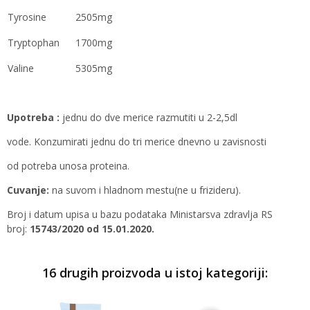
Tyrosine
2505mg
Tryptophan
1700mg
Valine
5305mg
Upotreba :
jednu do dve merice razmutiti u 2-2,5dl
vode. Konzumirati jednu do tri merice dnevno u zavisnosti
od potreba unosa proteina.
Cuvanje:
na suvom i hladnom mestu(ne u frizideru).
Broj i datum upisa u bazu podataka Ministarsva zdravlja RS
broj:
15743/2020 od 15.01.2020.
16 drugih proizvoda u istoj kategoriji: