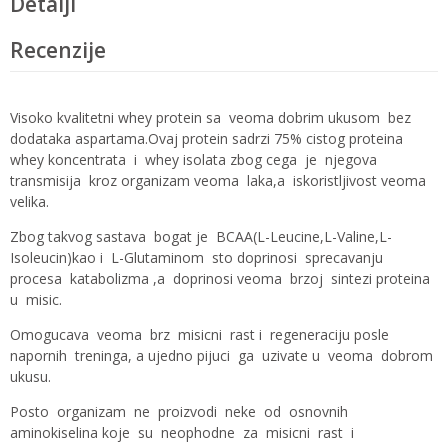
Detalji
Recenzije
Visoko kvalitetni whey protein sa veoma dobrim ukusom bez
dodataka aspartama.Ovaj protein sadrzi 75% cistog proteina
whey koncentrata i whey isolata zbog cega je njegova
transmisija kroz organizam veoma laka,a iskoristljivost veoma
velika.
Zbog takvog sastava bogat je BCAA(L-Leucine,L-Valine,L-
Isoleucin)kao i L-Glutaminom sto doprinosi sprecavanju
procesa katabolizma ,a doprinosi veoma brzoj sintezi proteina
u misic.
Omogucava veoma brz misicni rast i regeneraciju posle
napornih treninga, a ujedno pijuci ga uzivate u veoma dobrom
ukusu.
Posto organizam ne proizvodi neke od osnovnih
aminokiselina koje su neophodne za misicni rast i