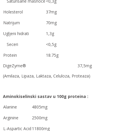
Saturisane masnoce
<0,3g
Holesterol
37mg
Natrijum
70mg
Ugljeni hidrati
1,3g
Seceri
<0,5g
Protein
18.75g
DigeZyme® 37,5mg
(Amilaza, Lipaza, Laktaza, Celuloza, Proteaza)
Aminokiselinski sastav u 100g proteina :
Alanine
4805mg
Arginine
2500mg
L-Aspartic Acid
11800mg