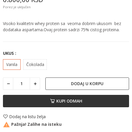
Porez je uključen
Visoko kvalitetni whey protein sa veoma dobrim ukusom bez
dodataka aspartama.Ovaj protein sadrzi 75% cistog proteina.
UKUS :
Vanila
Čokolada
DODAJ U KORPU
KUPI ODMAH
Dodaj na listu želja

Pažnja! Zalihe na isteku