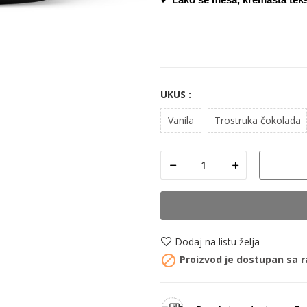
UKUS :
Vanila
Trostruka čokolada
Dodaj na listu želja

Proizvod je dostupan sa r