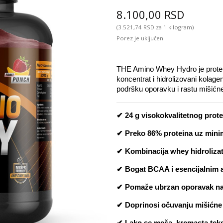
8.100,00 RSD
(3.521,74 RSD za 1 kilogram)
Porez je uključen
THE Amino Whey Hydro je proteins
koncentrat i hidrolizovani kolage
podršku oporavku i rastu mišićn
✔ 24 g visokokvalitetnog prot
✔ Preko 86% proteina uz minim
✔ Kombinacija whey hidrolizat
✔ Bogat BCAA i esencijalnim a
✔ Pomaže ubrzan oporavak nak
✔ Doprinosi očuvanju mišićne m
✔ Lako se meša, kremasta tekst