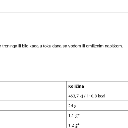
treninga ili bilo kada u toku dana sa vodom ili omiljenim napitkom.
Količina
463,7 kJ / 110,8 kcal
24 g
1,1 g*
1,2 g*