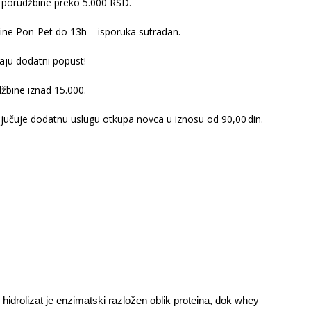
 porudžbine preko 5.000 RSD.
ine Pon-Pet do 13h – isporuka sutradan.
ju dodatni popust!
žbine iznad 15.000.
ljučuje dodatnu uslugu otkupa novca u iznosu od 90,00 din.
drolizat je enzimatski razložen oblik proteina, dok whey 