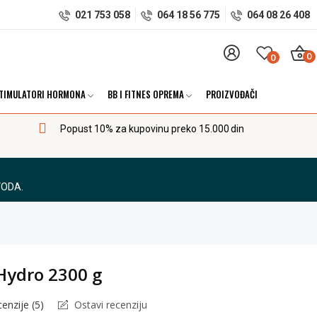
021 753 058
064 18 56 775
064 08 26 408
0
0
TIMULATORI HORMONA
BB I FITNES OPREMA
PROIZVOĐAČI
Popust 10% za kupovinu preko 15.000 din
VODA.
ydro 2300 g
enzije (
5
)
Ostavi recenziju