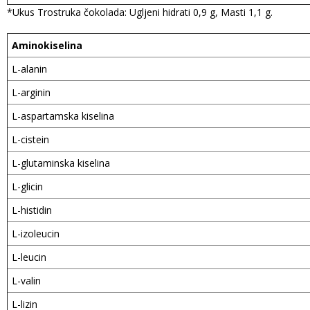
*Ukus Trostruka čokolada: Ugljeni hidrati 0,9 g, Masti 1,1 g.
Aminokiselina
L-alanin
L-arginin
L-aspartamska kiselina
L-cistein
L-glutaminska kiselina
L-glicin
L-histidin
L-izoleucin
L-leucin
L-valin
L-lizin