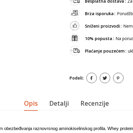
Besplatna dostava
Za
Brza isporuka
Porudžb
Sniženi proizvodi
Nema
10% popusta
Na porud
Plaćanje pouzećem
uk
Podeli:
Opis
Detalji
Recenzije
 obezbeđivanja raznovrsnog aminokiselinskog profila. Whey protein hi