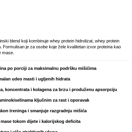
ki blend koji kombinuje whey protein hidrolizat, whey protein 
n. Formulisan je za osobe koje žele kvalitetan izvor proteina kao 
e mase.
eina po porciji za maksimalnu podršku mišićima
alan udeo masti i ugljenih hidrata
a, koncentrata i kolagena za brzu i produženu apsorpciju
minokiselinama ključnim za rast i oporavak
on treninga i smanjuje razgradnju mišića
ase tokom dijete i kalorijskog deficita
ura i više atraktivnih ukusa