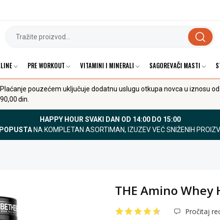
LINE
PRE WORKOUT
VITAMINI I MINERALI
SAGOREVAČI MASTI
S
Plaćanje pouzećem uključuje dodatnu uslugu otkupa novca u iznosu od
90,00 din.
HAPPY HOUR SVAKI DAN OD 14:00 DO 15:00
 POPUSTA
NA KOMPLETAN ASORTIMAN, IZUZEV VEĆ SNIŽENIH PROIZ
THE Amino Whey H
Pročitaj rec