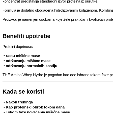
koncentrat predstavlja standardni izvor proteina iz surutke.
Formula je dodatno obogaćena hidrolizovanim kolagenom. Kombinacija
Proizvod je namenjen osobama koje žele praktičan i kvalitetan prot
Benefiti upotrebe
Proteini doprinose:
 • rastu mišićne mase
 • održavanju mišićne mase
 • održavanju normalnih kostiju
THE Amino Whey Hydro je pogodan kao deo ishrane tokom faze poveć
Kada se koristi
 • Nakon treninga
 • Kao proteinski obrok tokom dana
 • Tokom faze povećanja mišićne mase