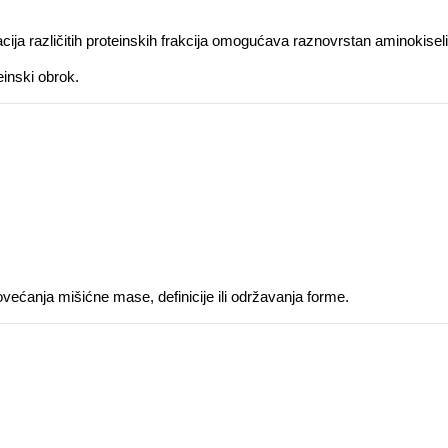
 različitih proteinskih frakcija omogućava raznovrstan aminokiselinsk
einski obrok.
anja mišićne mase, definicije ili održavanja forme.