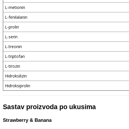
L-metionin
L-fenilalanin
L-prolin
L-serin
L-treonin
L-triptofan
L-tirozin
Hidroksilizin
Hidroksiprolin
Sastav proizvoda po ukusima
Strawberry & Banana