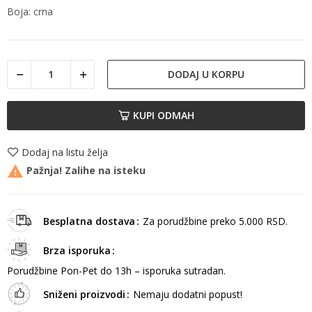
Boja: crna
DODAJ U KORPU
KUPI ODMAH
Dodaj na listu želja

Pažnja! Zalihe na isteku
Besplatna dostava
Za porudžbine preko 5.000 RSD.
Brza isporuka
Porudžbine Pon-Pet do 13h – isporuka sutradan.
Sniženi proizvodi
Nemaju dodatni popust!