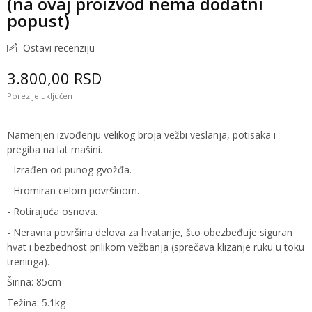
(na ovaj proizvod nema dodatni
popust)
Ostavi recenziju
3.800,00 RSD
Porez je uključen
Namenjen izvođenju velikog broja vežbi veslanja, potisaka i
pregiba na lat mašini.
- Izrađen od punog gvožđa.
- Hromiran celom površinom.
- Rotirajuća osnova.
- Neravna površina delova za hvatanje, što obezbeđuje siguran
hvat i bezbednost prilikom vežbanja (sprečava klizanje ruku u toku
treninga).
Širina: 85cm
Težina: 5.1kg