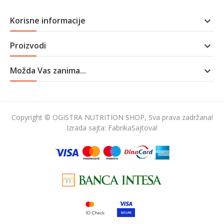
Korisne informacije

Proizvodi

Možda Vas zanima...

Copyright © OGISTRA NUTRITION SHOP, Sva prava zadržana!
Izrada sajta:
FabrikaSajtova!