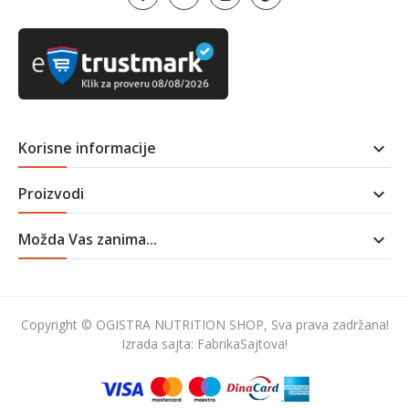
Korisne informacije

Proizvodi

Možda Vas zanima...

Copyright © OGISTRA NUTRITION SHOP, Sva prava zadržana!
Izrada sajta:
FabrikaSajtova!