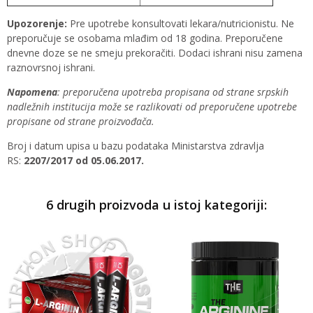
Upozorenje:
Pre upotrebe konsultovati lekara/nutricionistu. Ne
preporučuje se osobama mlađim od 18 godina. Preporučene
dnevne doze se ne smeju prekoračiti. Dodaci ishrani nisu zamena
raznovrsnoj ishrani.
Napomena
: preporučena upotreba propisana od strane srpskih
nadležnih institucija može se razlikovati od preporučene upotrebe
propisane od strane proizvođača.
Broj i datum upisa u bazu podataka Ministarstva zdravlja
RS:
2207/2017 od 05.06.2017.
6 drugih proizvoda u istoj kategoriji: