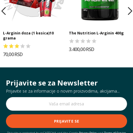
L-Arginin doza (1 kesica)10
The Nutrition L-Arginin 400g
grama
3.400,00 RSD
70,00 RSD
Prijavite se za Newsletter
Prijavite se za informacije o novim proizvodima, akcijama...
PRIJAVITE SE
This site is protected by reCAPTCHA and the Google
Privacy Policy
and
Terms of Service