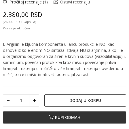
Pročitaj recenzije (
1
)
Ostavi recenziju
2.380,00 RSD
(26,44 RSD 1 kapsula)
Porez je uključen
L-Arginin je ključna komponenta u lancu produkcije NO, kao
osnove iz koje enzim NO-sintaza izdvaja NO iz arginina, a koji je
u organizmu odgovoran za širenje krvnih sudova (vazodilataciju) i,
samim tim, povećan protok krvi kroz mišić i povećanje priliva
hranjivih materija u mišić.Što više hranjivih materija dovedemo u
mišić, to će i mišić imati veći potencijal za rast.
DODAJ U KORPU
KUPI ODMAH