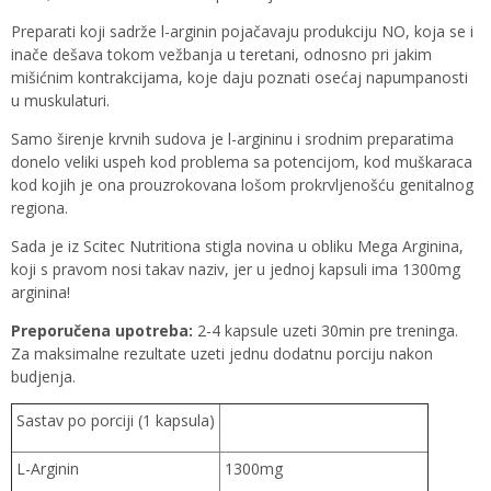
Preparati koji sadrže l-arginin pojačavaju produkciju NO, koja se i
inače dešava tokom vežbanja u teretani, odnosno pri jakim
mišićnim kontrakcijama, koje daju poznati osećaj napumpanosti
u muskulaturi.
Samo širenje krvnih sudova je l-argininu i srodnim preparatima
donelo veliki uspeh kod problema sa potencijom, kod muškaraca
kod kojih je ona prouzrokovana lošom prokrvljenošću genitalnog
regiona.
Sada je iz Scitec Nutritiona stigla novina u obliku Mega Arginina,
koji s pravom nosi takav naziv, jer u jednoj kapsuli ima 1300mg
arginina!
Preporučena upotreba:
2-4 kapsule uzeti 30min pre treninga.
Za maksimalne rezultate uzeti jednu dodatnu porciju nakon
budjenja.
Sastav po porciji (1 kapsula)
L-Arginin
1300mg