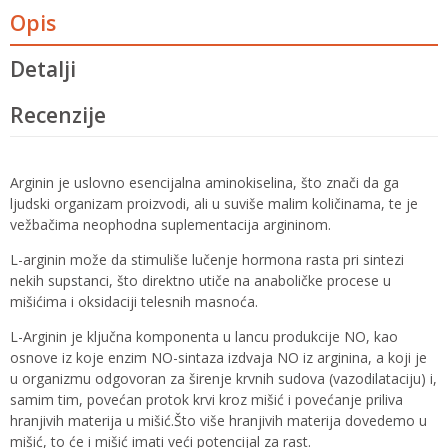
Opis
Detalji
Recenzije
Arginin je uslovno esencijalna aminokiselina, što znači da ga
ljudski organizam proizvodi, ali u suviše malim količinama, te je
vežbačima neophodna suplementacija argininom.
L-arginin može da stimuliše lučenje hormona rasta pri sintezi
nekih supstanci, što direktno utiče na anaboličke procese u
mišićima i oksidaciji telesnih masnoća.
L-Arginin je ključna komponenta u lancu produkcije NO, kao
osnove iz koje enzim NO-sintaza izdvaja NO iz arginina, a koji je
u organizmu odgovoran za širenje krvnih sudova (vazodilataciju) i,
samim tim, povećan protok krvi kroz mišić i povećanje priliva
hranjivih materija u mišić.Što više hranjivih materija dovedemo u
mišić, to će i mišić imati veći potencijal za rast.