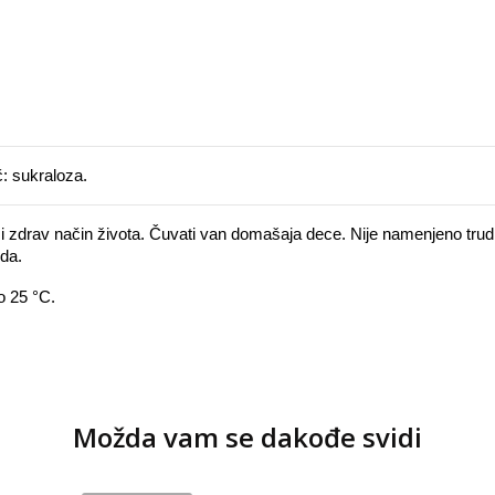
č: sukraloza.
 zdrav način života. Čuvati van domašaja dece. Nije namenjeno trudn
da. 
o 25 °C.
Možda vam se dakođe svidi