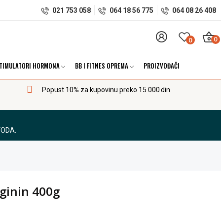
021 753 058
064 18 56 775
064 08 26 408
0
0
TIMULATORI HORMONA
BB I FITNES OPREMA
PROIZVOĐAČI
Popust 10% za kupovinu preko 15.000 din
VODA.
rginin 400g