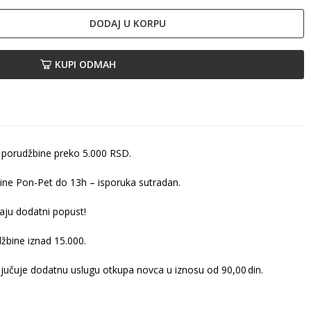
DODAJ U KORPU
KUPI ODMAH
 porudžbine preko 5.000 RSD.
ine Pon-Pet do 13h – isporuka sutradan.
ju dodatni popust!
žbine iznad 15.000.
ljučuje dodatnu uslugu otkupa novca u iznosu od 90,00 din.