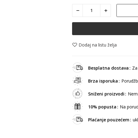
Dodaj na listu želja
Besplatna dostava
Za
Brza isporuka
Porudžb
Sniženi proizvodi
Nema
10% popusta
Na porud
Plaćanje pouzećem
uk