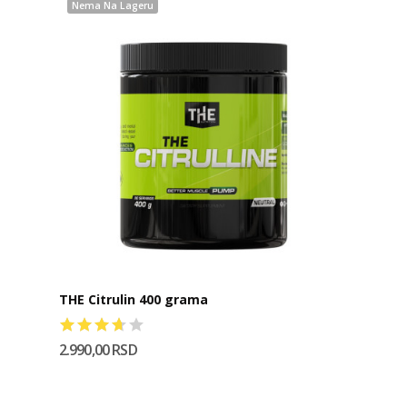
Nema Na Lageru
THE Citrulin 400 grama
2.990,00 RSD