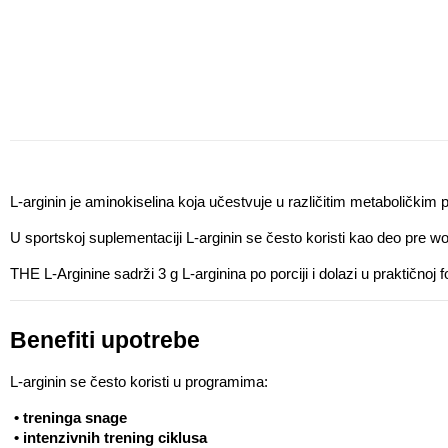
L-arginin je aminokiselina koja učestvuje u različitim metaboličkim 
U sportskoj suplementaciji L-arginin se često koristi kao deo pre wo
THE L-Arginine sadrži 3 g L-arginina po porciji i dolazi u praktičnoj 
Benefiti upotrebe
L-arginin se često koristi u programima:
 • treninga snage
 • intenzivnih trening ciklusa