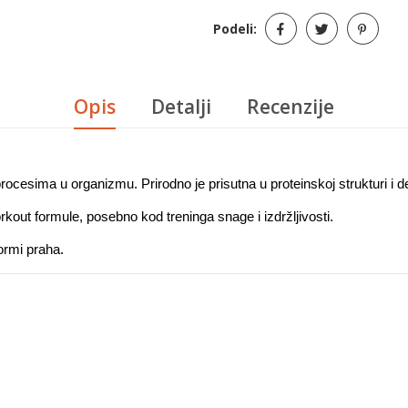
Podeli:
Opis
Detalji
Recenzije
procesima u organizmu. Prirodno je prisutna u proteinskoj strukturi i d
rkout formule, posebno kod treninga snage i izdržljivosti.
formi praha.