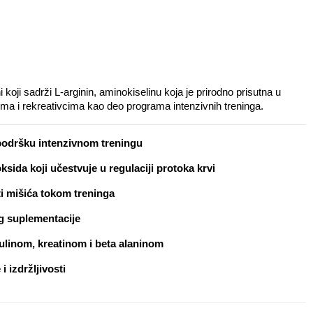
koji sadrži L-arginin, aminokiselinu koja je prirodno prisutna u 
ma i rekreativcima kao deo programa intenzivnih treninga.
 podršku intenzivnom treningu
ksida koji učestvuje u regulaciji protoka krvi
i mišića tokom treninga
g suplementacije
ulinom, kreatinom i beta alaninom
i izdržljivosti