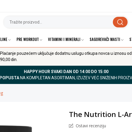
LINE
PRE WORKOUT
VITAMINI I MINERALI
SAGOREVAČI MASTI
S
Plaćanje pouzećem uključuje dodatnu uslugu otkupa novca u iznosu od
90,00 din.
HAPPY HOUR SVAKI DAN OD 14:00 DO 15:00
 POPUSTA
NA KOMPLETAN ASORTIMAN, IZUZEV VEĆ SNIŽENIH PROIZ
0g
The Nutrition L-A
Ostavi recenziju