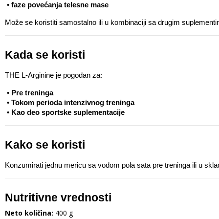
 • faze povećanja telesne mase
Može se koristiti samostalno ili u kombinaciji sa drugim suplement
Kada se koristi
THE L-Arginine je pogodan za:
 • Pre treninga
 • Tokom perioda intenzivnog treninga
 • Kao deo sportske suplementacije
Kako se koristi
Konzumirati jednu mericu sa vodom pola sata pre treninga ili u skl
Nutritivne vrednosti
Neto količina:
400 g