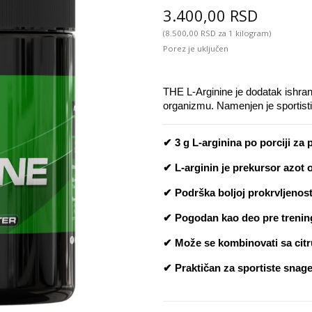
3.400,00 RSD
(8.500,00 RSD za 1 kilogram)
Porez je uključen
THE L-Arginine je dodatak ishrani 
organizmu. Namenjen je sportisti
✔ 3 g L-arginina po porciji za
✔ L-arginin je prekursor azot o
✔ Podrška boljoj prokrvljenost
✔ Pogodan kao deo pre trenin
✔ Može se kombinovati sa citr
✔ Praktičan za sportiste snage 