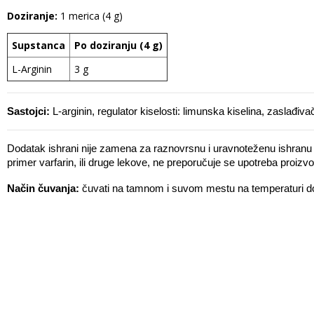
Doziranje:
1 merica (4 g)
Supstanca
Po doziranju (4 g)
L-Arginin
3 g
Sastojci:
 L-arginin, regulator kiselosti: limunska kiselina, zaslađiva
Dodatak ishrani nije zamena za raznovrsnu i uravnoteženu ishranu i
primer varfarin, ili druge lekove, ne preporučuje se upotreba proizvo
Način čuvanja:
čuvati na tamnom i suvom mestu na temperaturi d