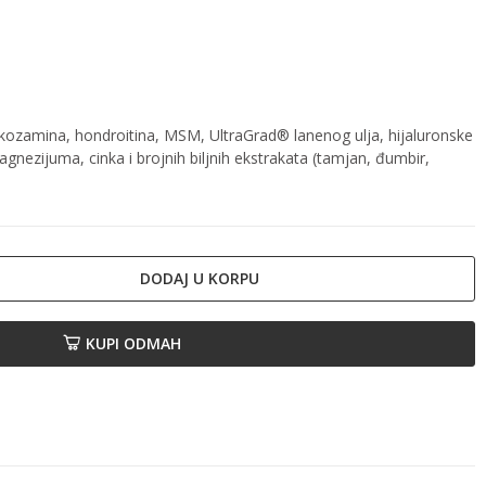
ukozamina, hondroitina, MSM, UltraGrad® lanenog ulja, hijaluronske
agnezijuma, cinka i brojnih biljnih ekstrakata (tamjan, đumbir,
DODAJ U KORPU
KUPI ODMAH