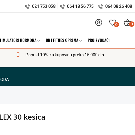
021 753 058
064 18 56 775
064 08 26 408
0
0
TIMULATORI HORMONA
BB I FITNES OPREMA
PROIZVOĐAČI
Popust 10% za kupovinu preko 15.000 din
VODA.
LEX 30 kesica