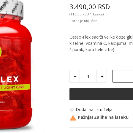
3.490,00 RSD
(116,33 RSD 1 kesica)
Porez je uključen
Osteo-Flex sadrži velike doze gl
kiseline, vitamina C, kalcijuma, m
šipurak, kora bele vrbe).
Dodaj na listu želja

Pažnja! Zalihe na isteku