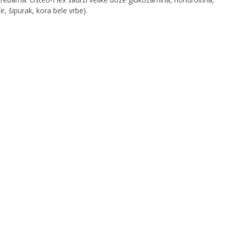
, šipurak, kora bele vrbe).