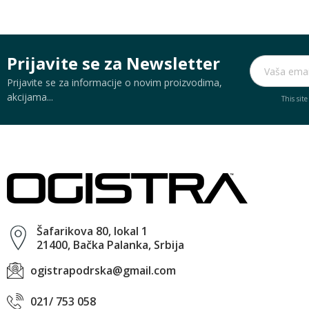
Prijavite se za Newsletter
Prijavite se za informacije o novim proizvodima,
akcijama...
This sit
Šafarikova 80, lokal 1
21400, Bačka Palanka, Srbija
ogistrapodrska@gmail.com
021/ 753 058