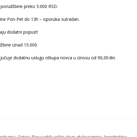
 porudžbine preko 5.000 RSD.
ine Pon-Pet do 13h – isporuka sutradan.
ju dodatni popust!
žbine iznad 15.000.
ljučuje dodatnu uslugu otkupa novca u iznosu od 90,00 din.
otrebama. Osteo-Flex sadrži velike doze glukozamina, hondroitina,