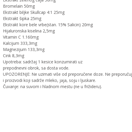
Bromelain 50mg
Ekstrakt biljke Skullcap 4:1 25mg
Ekstrakt šipka 25mg
Ekstrakt kore bele vrbe(stan. 15% Salicin) 20mg
Hijaluronska kiselina 2,5mg
Vitamin C 1.160mg
Kalcijum 333,3mg
Magnezijum 133,3mg
Cink 8,3mg
Upotreba: sadržaj 1 kesice konzumirati uz
prepodnevni obrok, sa dosta vode.
UPOZORENJE: Ne uzimati više od preporučene doze. Ne preporučuje
i proizvodi koji sadrže mleko, jaja, soju i ljuskare.
Čuvanje: na suvom i hladnom mestu (ne u frižideru).