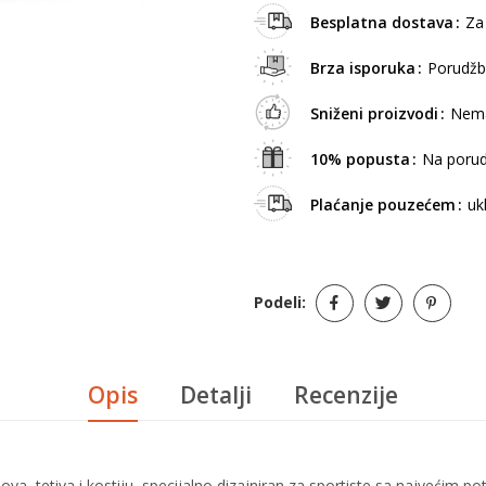
Besplatna dostava
Za
Brza isporuka
Porudžb
Sniženi proizvodi
Nema
10% popusta
Na porud
Plaćanje pouzećem
uk
Podeli:
Opis
Detalji
Recenzije
a, tetiva i kostiju, specijalno dizajniran za sportiste sa najvećim p