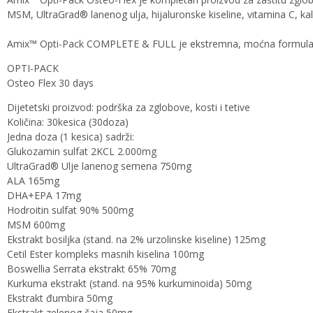
MSM, UltraGrad® lanenog ulja, hijaluronske kiseline, vitamina C, kal
Amix™ Opti-Pack COMPLETE & FULL je ekstremna, moćna formula, 
OPTI-PACK
Osteo Flex 30 days
Dijetetski proizvod: podrška za zglobove, kosti i tetive
Količina: 30kesica (30doza)
Jedna doza (1 kesica) sadrži:
Glukozamin sulfat 2KCL 2.000mg
UltraGrad® Ulje lanenog semena 750mg
ALA 165mg
DHA+EPA 17mg
Hodroitin sulfat 90% 500mg
MSM 600mg
Ekstrakt bosiljka (stand. na 2% urzolinske kiseline) 125mg
Cetil Ester kompleks masnih kiselina 100mg
Boswellia Serrata ekstrakt 65% 70mg
Kurkuma ekstrakt (stand. na 95% kurkuminoida) 50mg
Ekstrakt đumbira 50mg
Ekstrakt zelenog čaja 50mg