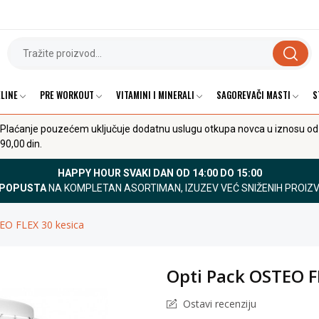
LINE
PRE WORKOUT
VITAMINI I MINERALI
SAGOREVAČI MASTI
S
Plaćanje pouzećem uključuje dodatnu uslugu otkupa novca u iznosu od
90,00 din.
HAPPY HOUR SVAKI DAN OD 14:00 DO 15:00
 POPUSTA
NA KOMPLETAN ASORTIMAN, IZUZEV VEĆ SNIŽENIH PROIZ
EO FLEX 30 kesica
Opti Pack OSTEO F
Ostavi recenziju