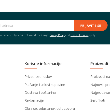
PRIJAVITE SE
e is protected by reCAPTCHA and the Google
Privacy Policy
and
Terms of Service
apply.
Korisne informacije
Proizvodi
Privatnost i uslovi
Proizvodi na
Plaćanje i uslovi kupovine
Najnoviji pr
Dostava i poštarina
Najprodavani
Reklamacije
Sertifikati
Obrazac odustanak od ugovora