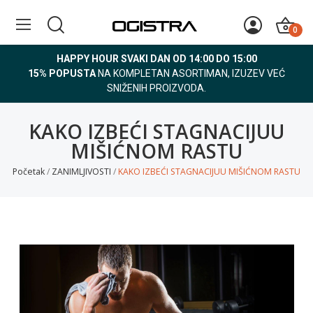
0
HAPPY HOUR SVAKI DAN OD 14:00 DO 15:00
15% POPUSTA
NA KOMPLETAN ASORTIMAN, IZUZEV VEĆ
SNIŽENIH PROIZVODA.
KAKO IZBEĆI STAGNACIJUU
MIŠIĆNOM RASTU
Početak
ZANIMLJIVOSTI
KAKO IZBEĆI STAGNACIJUU MIŠIĆNOM RASTU