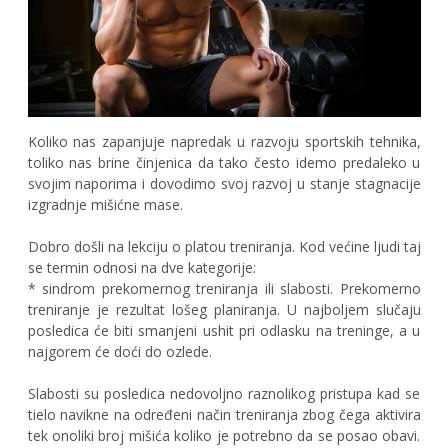
Koliko nas zapanjuje napredak u razvoju sportskih tehnika,
toliko nas brine činjenica da tako često idemo predaleko u
svojim naporima i dovodimo svoj razvoj u stanje stagnacije
izgradnje mišićne mase.
Dobro došli na lekciju o platou treniranja. Kod većine ljudi taj
se termin odnosi na dve kategorije:
* sindrom prekomernog treniranja ili slabosti. Prekomerno
treniranje je rezultat lošeg planiranja. U najboljem slučaju
posledica će biti smanjeni ushit pri odlasku na treninge, a u
najgorem će doći do ozlede.
Slabosti su posledica nedovoljno raznolikog pristupa kad se
tielo navikne na određeni način treniranja zbog čega aktivira
tek onoliki broj mišića koliko je potrebno da se posao obavi.