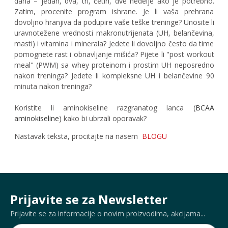
dana – jedan, dva, tri, četiri, dve nedelje ako je potrebno.
Zatim, procenite program ishrane. Je li vaša prehrana
dovoljno hranjiva da podupire vaše teške treninge? Unosite li
uravnotežene vrednosti makronutrijenata (UH, belančevina,
masti) i vitamina i minerala? Jedete li dovoljno često da time
pomognete rast i obnavljanje mišića? Pijete li "post workout
meal" (PWM) sa whey proteinom i prostim UH neposredno
nakon treninga? Jedete li kompleksne UH i belančevine 90
minuta nakon treninga?
Koristite li aminokiseline razgranatog lanca (
BCAA
aminokiseline
) kako bi ubrzali oporavak?
Nastavak teksta, procitajte na nasem
BLOGU
Prijavite se za Newsletter
Prijavite se za informacije o novim proizvodima, akcijama...