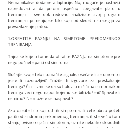
Nema nikakve dodatne adaptacije. No, moguće je nastaviti
napredovati a da pritom uspešno izbegavate plato u
treniranju – sve dok redovno analizirate svoj program
treniranja i primenjujete bilo koju od sledećih strategija za
prevazilazenje platoa.
1.OBRATITE PAZNJU NA SIMPTOME PREKOMERNOG
TRENIRANJA
Tajna se krije u tome da obratite PAZNJU na simptome pre
nego počnete patiti od sindroma.
Slušajte svoje telo i tumačite signale: osećate li se umorno i
jeste li razdražljivi? Tražite li izgovore za preskakanje
treninga? Čini li vam se da su bolovi u mišićima i umor nakon
treninga veći nego napor kojemu ste bili izloženi? Spavate li
nemirno? Ne možete se naspavati?
Ako osetite bilo koji od tih simptoma, ili ćete ubrzo početi
patiti od sindroma prekomernog treniranja, ili ste već u tom
stanju; ovisno o jačini simptoma, uzmite nekoliko slobodnih