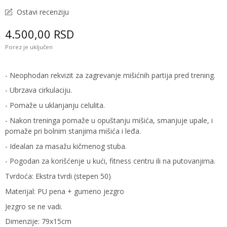
Ostavi recenziju
4.500,00 RSD
Porez je uključen
- Neophodan rekvizit za zagrevanje mišićnih partija pred trening.
- Ubrzava cirkulaciju.
- Pomaže u uklanjanju celulita.
- Nakon treninga pomaže u opuštanju mišića, smanjuje upale, i
pomaže pri bolnim stanjima mišića i leđa.
- Idealan za masažu kičmenog stuba.
- Pogodan za korišćenje u kući, fitness centru ili na putovanjima.
Tvrdoća: Ekstra tvrdi (stepen 50)
Materijal: PU pena + gumeno jezgro
Jezgro se ne vadi.
Dimenzije: 79x15cm