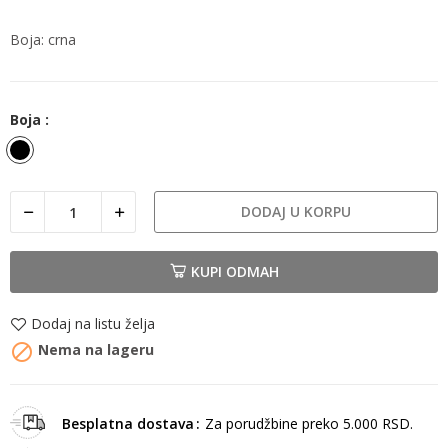
Boja: crna
Boja :
Crna
DODAJ U KORPU
KUPI ODMAH
Dodaj na listu želja

Nema na lageru
Besplatna dostava
Za porudžbine preko 5.000 RSD.