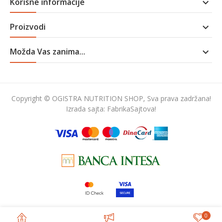
Korisne informacije

Proizvodi

Možda Vas zanima...

Copyright © OGISTRA NUTRITION SHOP, Sva prava zadržana!
Izrada sajta:
FabrikaSajtova!
0