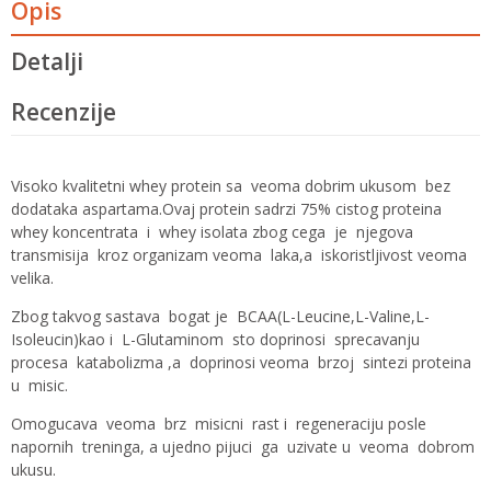
Opis
Detalji
Recenzije
Visoko kvalitetni whey protein sa veoma dobrim ukusom bez
dodataka aspartama.Ovaj protein sadrzi 75% cistog proteina
whey koncentrata i whey isolata zbog cega je njegova
transmisija kroz organizam veoma laka,a iskoristljivost veoma
velika.
Zbog takvog sastava bogat je BCAA(L-Leucine,L-Valine,L-
Isoleucin)kao i L-Glutaminom sto doprinosi sprecavanju
procesa katabolizma ,a doprinosi veoma brzoj sintezi proteina
u misic.
Omogucava veoma brz misicni rast i regeneraciju posle
napornih treninga, a ujedno pijuci ga uzivate u veoma dobrom
ukusu.