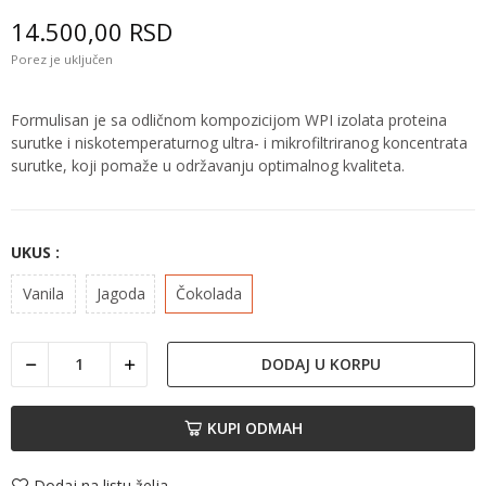
14.500,00 RSD
Porez je uključen
Formulisan je sa odličnom kompozicijom WPI izolata proteina
surutke i niskotemperaturnog ultra- i mikrofiltriranog koncentrata
surutke, koji pomaže u održavanju optimalnog kvaliteta.
UKUS :
Vanila
Jagoda
Čokolada
DODAJ U KORPU
KUPI ODMAH
Dodaj na listu želja