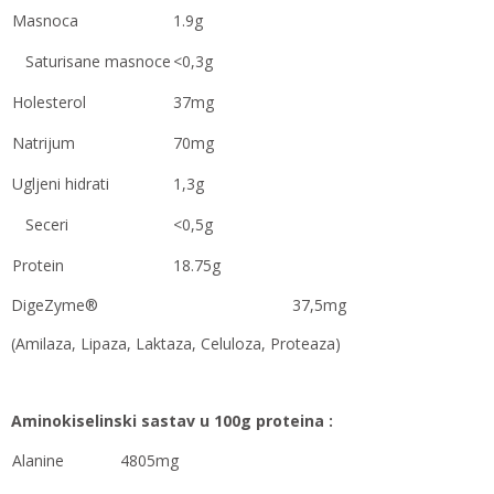
Masnoca
1.9g
Saturisane masnoce
<0,3g
Holesterol
37mg
Natrijum
70mg
Ugljeni hidrati
1,3g
Seceri
<0,5g
Protein
18.75g
DigeZyme® 37,5mg
(Amilaza, Lipaza, Laktaza, Celuloza, Proteaza)
Aminokiselinski sastav u 100g proteina :
Alanine
4805mg