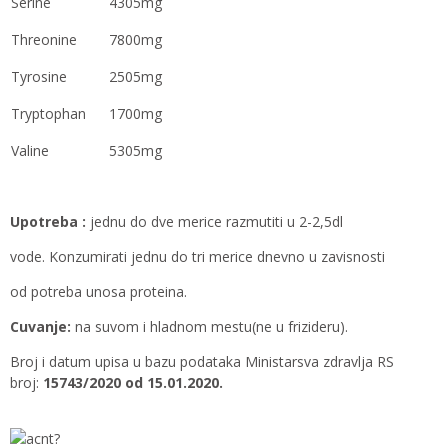
Serine
4305mg
Threonine
7800mg
Tyrosine
2505mg
Tryptophan
1700mg
Valine
5305mg
Upotreba :
jednu do dve merice razmutiti u 2-2,5dl
vode. Konzumirati jednu do tri merice dnevno u zavisnosti
od potreba unosa proteina.
Cuvanje:
na suvom i hladnom mestu(ne u frizideru).
Broj i datum upisa u bazu podataka Ministarsva zdravlja RS
broj:
15743/2020 od 15.01.2020.