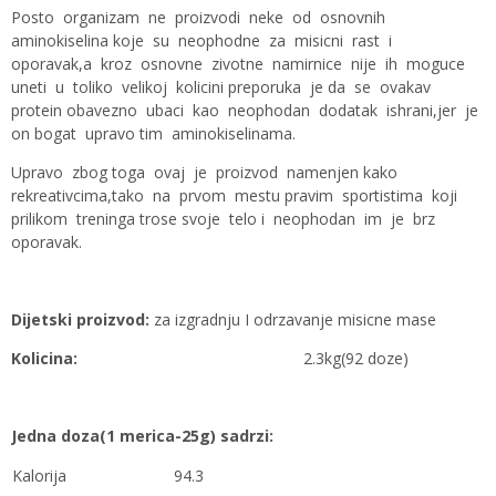
Posto organizam ne proizvodi neke od osnovnih
aminokiselina koje su neophodne za misicni rast i
oporavak,a kroz osnovne zivotne namirnice nije ih moguce
uneti u toliko velikoj kolicini preporuka je da se ovakav
protein obavezno ubaci kao neophodan dodatak ishrani,jer je
on bogat upravo tim aminokiselinama.
Upravo zbog toga ovaj je proizvod namenjen kako
rekreativcima,tako na prvom mestu pravim sportistima koji
prilikom treninga trose svoje telo i neophodan im je brz
oporavak.
Dijetski proizvod:
za izgradnju I odrzavanje misicne mase
Kolicina:
2.3kg(92 doze)
Jedna doza(1 merica-25g) sadrzi:
Kalorija
94.3