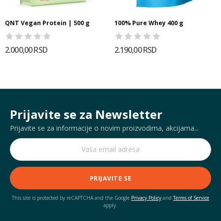
QNT Vegan Protein | 500 g
100% Pure Whey 400 g
2.000,00 RSD
2.190,00 RSD
Prijavite se za Newsletter
Prijavite se za informacije o novim proizvodima, akcijama...
PRIJAVITE SE
This site is protected by reCAPTCHA and the Google
Privacy Policy
and
Terms of Service
apply.