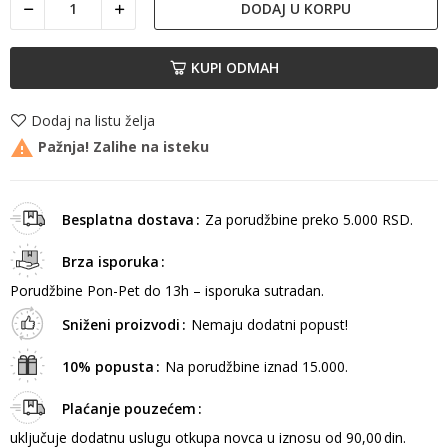
DODAJ U KORPU
KUPI ODMAH
Dodaj na listu želja

Pažnja! Zalihe na isteku
Besplatna dostava
Za porudžbine preko 5.000 RSD.
Brza isporuka
Porudžbine Pon-Pet do 13h – isporuka sutradan.
Sniženi proizvodi
Nemaju dodatni popust!
10% popusta
Na porudžbine iznad 15.000.
Plaćanje pouzećem
uključuje dodatnu uslugu otkupa novca u iznosu od 90,00 din.