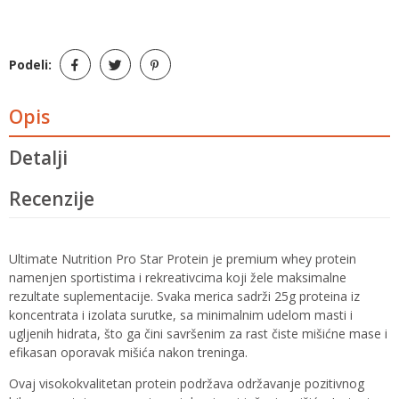
Podeli:
Opis
Detalji
Recenzije
Ultimate Nutrition Pro Star Protein je premium whey protein
namenjen sportistima i rekreativcima koji žele maksimalne
rezultate suplementacije. Svaka merica sadrži 25g proteina iz
koncentrata i izolata surutke, sa minimalnim udelom masti i
ugljenih hidrata, što ga čini savršenim za rast čiste mišićne mase i
efikasan oporavak mišića nakon treninga.
Ovaj visokokvalitetan protein podržava održavanje pozitivnog