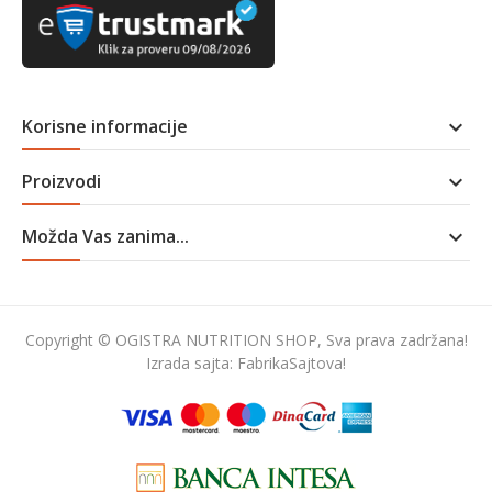
Korisne informacije

Proizvodi

Možda Vas zanima...

Copyright © OGISTRA NUTRITION SHOP, Sva prava zadržana!
Izrada sajta:
FabrikaSajtova!