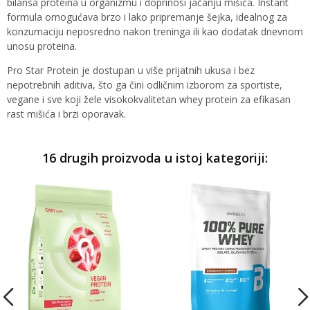
bilansa proteina u organizmu i doprinosi jačanju mišića. Instant
formula omogućava brzo i lako pripremanje šejka, idealnog za
konzumaciju neposredno nakon treninga ili kao dodatak dnevnom
unosu proteina.
Pro Star Protein je dostupan u više prijatnih ukusa i bez
nepotrebnih aditiva, što ga čini odličnim izborom za sportiste,
vegane i sve koji žele visokokvalitetan whey protein za efikasan
rast mišića i brzi oporavak.
16 drugih proizvoda u istoj kategoriji: