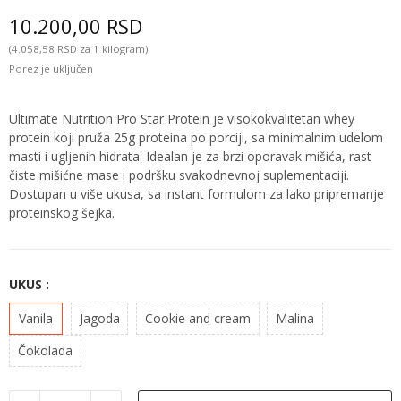
10.200,00 RSD
(4.058,58 RSD za 1 kilogram)
Porez je uključen
Ultimate Nutrition Pro Star Protein je visokokvalitetan whey
protein koji pruža 25g proteina po porciji, sa minimalnim udelom
masti i ugljenih hidrata. Idealan je za brzi oporavak mišića, rast
čiste mišićne mase i podršku svakodnevnoj suplementaciji.
Dostupan u više ukusa, sa instant formulom za lako pripremanje
proteinskog šejka.
UKUS :
Vanila
Jagoda
Cookie and cream
Malina
Čokolada