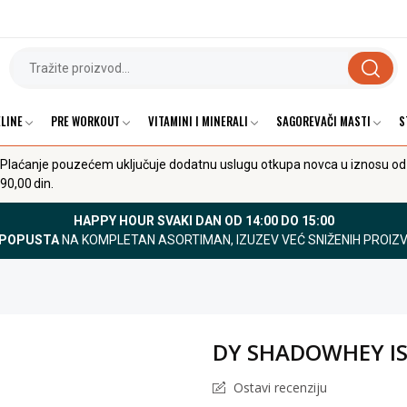
LINE
PRE WORKOUT
VITAMINI I MINERALI
SAGOREVAČI MASTI
S
Plaćanje pouzećem uključuje dodatnu uslugu otkupa novca u iznosu od
90,00 din.
HAPPY HOUR SVAKI DAN OD 14:00 DO 15:00
 POPUSTA
NA KOMPLETAN ASORTIMAN, IZUZEV VEĆ SNIŽENIH PROIZ
DY SHADOWHEY IS
Ostavi recenziju