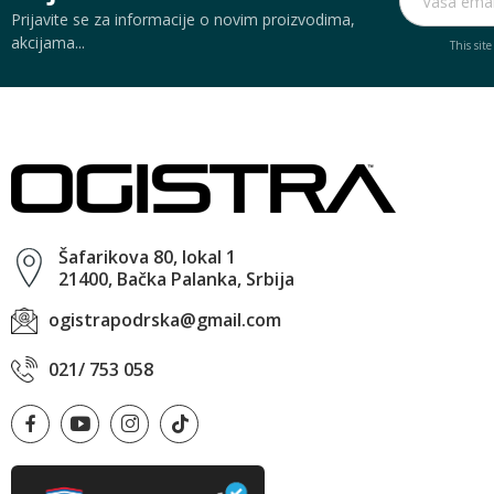
Prijavite se za informacije o novim proizvodima,
akcijama...
This sit
Šafarikova 80, lokal 1
21400, Bačka Palanka, Srbija
ogistrapodrska@gmail.com
021/ 753 058