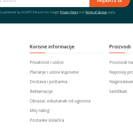
PRIJAVITE SE
e is protected by reCAPTCHA and the Google
Privacy Policy
and
Terms of Service
apply.
Korisne informacije
Proizvodi
Privatnost i uslovi
Proizvodi na
Plaćanje i uslovi kupovine
Najnoviji pr
Dostava i poštarina
Najprodavani
Reklamacije
Sertifikati
Obrazac odustanak od ugovora
Moj nalog
Postavke kolačića