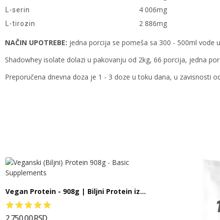
4 006mg
L-serin
2 886mg
L-tirozin
NAČIN UPOTREBE:
jedna porcija se pomeša sa 300 - 500ml vode u
Shadowhey isolate dolazi u pakovanju od 2kg, 66 porcija, jedna porc
Preporučena dnevna doza je 1 - 3 doze u toku dana, u zavisnosti od
Vegan Protein - 908g | Biljni Protein iz...
2.750,00 RSD