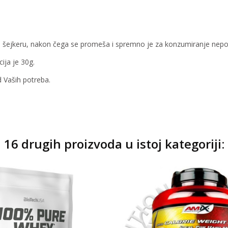
 šejkeru, nakon čega se promeša i spremno je za konzumiranje nepo
ija je 30g.
 Vaših potreba.
16 drugih proizvoda u istoj kategoriji: