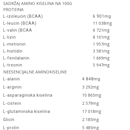
SADRŽAJ AMINO KISELINA NA 100G
PROTEINA
L-izoleucin (BCAA)
6 901mg
11 038mg
L-leucin (BCAA)
6 721mg
L-valin (BCAA
8 101mg
L-lizin
1 957mg
L-metionin
3 581mg
L-histidin
1 669mg
L-fenilalanin
5 947mg
L-treonin
NEESENCIJALNE AMINOKISELINE
L-alanin
4 848mg
3 292mg
L-arginin
10 865mg
L-asparaginska kiselina
2 579mg
L-cistein
17 018mg
L-glutaminska kiselina
2 185mg
Glicin
5 485mg
L-prolin