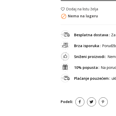
Dodaj na listu želja

Nema na lageru
Besplatna dostava
Za
Brza isporuka
Porudžb
Sniženi proizvodi
Nema
10% popusta
Na porud
Plaćanje pouzećem
uk
Podeli: