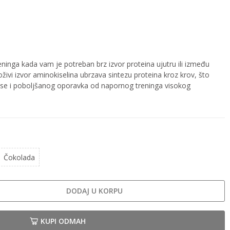
ninga kada vam je potreban brz izvor proteina ujutru ili između
ivi izvor aminokiselina ubrzava sintezu proteina kroz krov, što
se i poboljšanog oporavka od napornog treninga visokog
Čokolada
DODAJ U KORPU
KUPI ODMAH