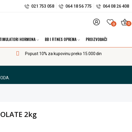
021 753 058
064 18 56 775
064 08 26 408
0
0
TIMULATORI HORMONA
BB I FITNES OPREMA
PROIZVOĐAČI
Popust 10% za kupovinu preko 15.000 din
VODA.
OLATE 2kg