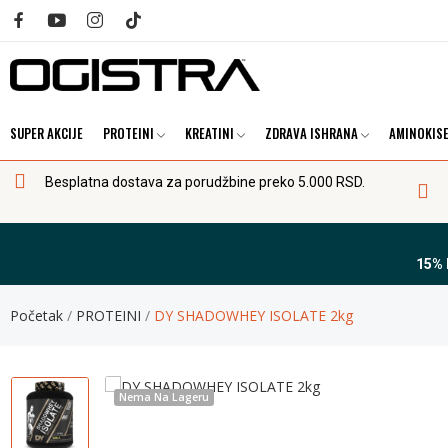
SUPER AKCIJE
PROTEINI
KREATINI
ZDRAVA ISHRANA
AMINOKISE
Besplatna dostava za porudžbine preko 5.000 RSD.
15%
Početak
PROTEINI
DY SHADOWHEY ISOLATE 2kg
Nema Na Lageru