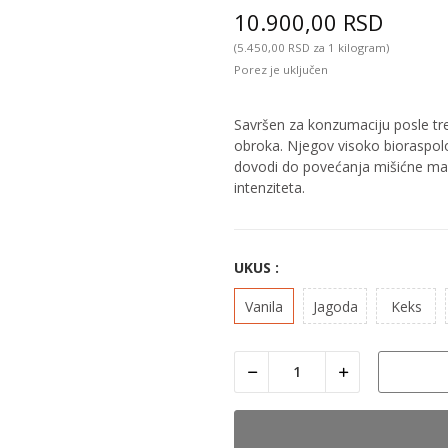
10.900,00 RSD
(5.450,00 RSD za 1 kilogram)
Porez je uključen
Savršen za konzumaciju posle tre
obroka. Njegov visoko bioraspolož
dovodi do povećanja mišićne ma
intenziteta.
UKUS :
Vanila
Jagoda
Keks