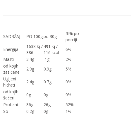
RI% po
SADRŽAJ
PO 100g
po 30g
porciji
1638 kj /
491 kj /
Energija
6%
386
116 kcal
Masti
3.4g
1g
2%
od kojih
2.9g
0.9g
5%
zasićene
Ugljeni
2.4g
0.7g
0%
hidrati
od kojih
0g
0g
0%
šećeri
Proteini
86g
26g
52%
So
0.2g
0g
1%