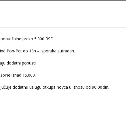
 porudžbine preko 5.000 RSD.
ine Pon-Pet do 13h – isporuka sutradan.
ju dodatni popust!
žbine iznad 15.000.
ljučuje dodatnu uslugu otkupa novca u iznosu od 90,00 din.