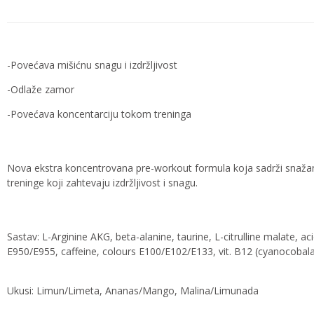
-Povećava mišićnu snagu i izdržljivost
-Odlaže zamor
-Povećava koncentarciju tokom treninga
Nova ekstra koncentrovana pre-workout formula koja sadrži snažan m
treninge koji zahtevaju izdržljivost i snagu.
Sastav: L-Arginine AKG, beta-alanine, taurine, L-citrulline malate, 
E950/E955, caffeine, colours E100/E102/E133, vit. B12 (cyanocobalam
Ukusi: Limun/Limeta, Ananas/Mango, Malina/Limunada