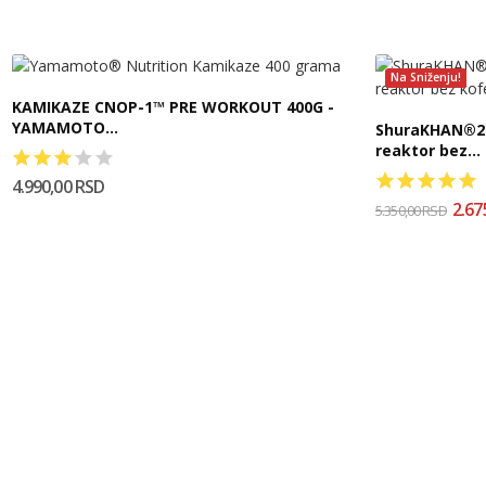
Na Sniženju!
KAMIKAZE CNOP-1™ PRE WORKOUT 400G -
YAMAMOTO...
ShuraKHAN®20
reaktor bez...
4.990,00 RSD
2.67
5.350,00 RSD