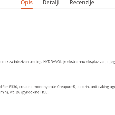
Opis
Detalji
Recenzije
ix za intezivan trening. HYDRAVOL je ekstremno eksplozivan, njegovi 
acidifier E330, creatine monohydrate Creapure®, dextrin, anti-caking 
in), vit. B6 (pyridoxine HCL).