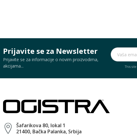
Prijavite se za Newsletter
Prijavite se za informacije o novim proizvodima,
akcijama...
This sit
Šafarikova 80, lokal 1
21400, Bačka Palanka, Srbija