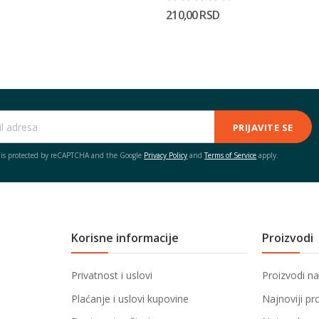
210,00 RSD
PRIJAVITE SE
e is protected by reCAPTCHA and the Google
Privacy Policy
and
Terms of Service
apply.
Korisne informacije
Proizvodi
Privatnost i uslovi
Proizvodi na
Plaćanje i uslovi kupovine
Najnoviji pr