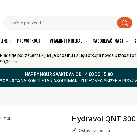
LINE
PRE WORKOUT
VITAMINI I MINERALI
SAGOREVAČI MASTI
S
Plaćanje pouzećem uključuje dodatnu uslugu otkupa novca u iznosu od
90,00 din.
HAPPY HOUR SVAKI DAN OD 14:00 DO 15:00
 POPUSTA
NA KOMPLETAN ASORTIMAN, IZUZEV VEĆ SNIŽENIH PROIZ
Hydravol QNT 300
Ostavi recenziju