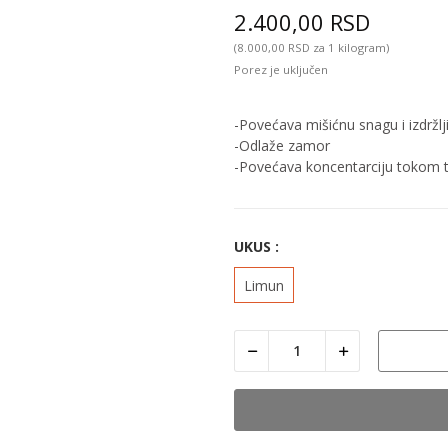
2.400,00 RSD
(8.000,00 RSD za 1 kilogram)
Porez je uključen
-Povećava mišićnu snagu i izdržlj
-Odlaže zamor
-Povećava koncentarciju tokom 
UKUS :
Limun