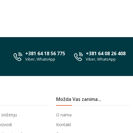
+381 64 18 56 775
+381 64 08 26 408
Viber, WhatsApp
Viber, WhatsApp
Možda Vas zanima...
 sniženju
O nama
oizvodi
Kontakt