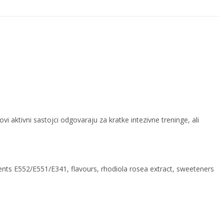
aktivni sastojci odgovaraju za kratke intezivne treninge, ali
agents E552/E551/E341, flavours, rhodiola rosea extract, sweeteners