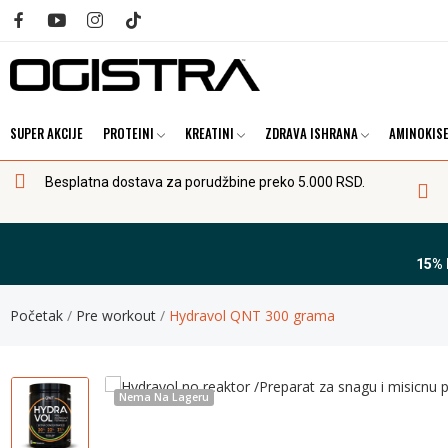
SUPER AKCIJE
PROTEINI
KREATINI
ZDRAVA ISHRANA
AMINOKISE
Besplatna dostava za porudžbine preko 5.000 RSD.
15%
Početak
Pre workout
Hydravol QNT 300 grama
Nema Na Lageru