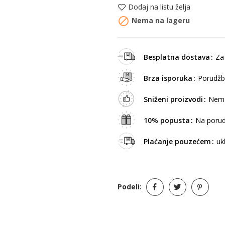
Dodaj na listu želja

Nema na lageru
Besplatna dostava
Za
Brza isporuka
Porudžb
Sniženi proizvodi
Nema
10% popusta
Na porud
Plaćanje pouzećem
uk
Podeli: