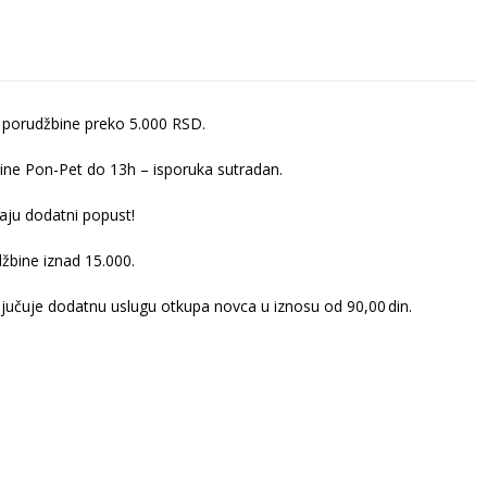
 porudžbine preko 5.000 RSD.
ine Pon-Pet do 13h – isporuka sutradan.
ju dodatni popust!
žbine iznad 15.000.
ljučuje dodatnu uslugu otkupa novca u iznosu od 90,00 din.