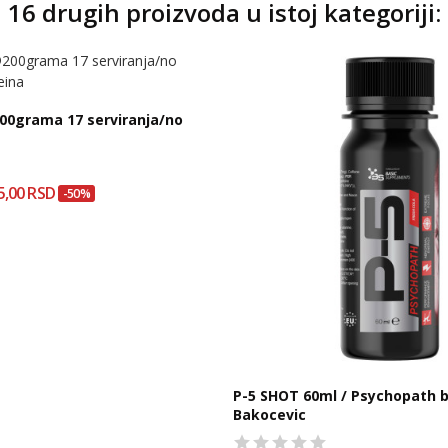
16 drugih proizvoda u istoj kategoriji:
0grama 17 serviranja/no
5,00 RSD
-50%
P-5 SHOT 60ml / Psychopath 
Bakocevic