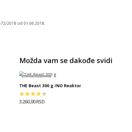
2672/2018 od 01.06.2018.
Možda vam se dakođe svidi
Nema Na Lageru
THE Beast 300 g /NO Reaktor
3.260,00 RSD