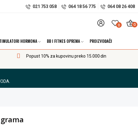
021 753 058
064 18 56 775
064 08 26 408
0
0
TIMULATORI HORMONA
BB I FITNES OPREMA
PROIZVOĐAČI
Popust 10% za kupovinu preko 15.000 din
VODA.
 grama