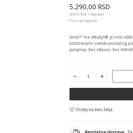
5.290,00 RSD
(24,05 RSD 1 kapsula)
Porez je uključen
Amix™ Kre-Alkalyn® je novi oblik 
korišćenjem svetski poznatog pa
punjenja, bez ciklusa i bez štetni
Dodaj na listu želja
Besplatna dostava
Za