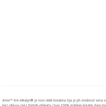
Amix™ Kre-Alkalyn® je novi oblik kreatina čija je ph vrednost veća
bez ciklusa i bez štetnih efekata. Ovaj 100% stabilan kreatin daje 