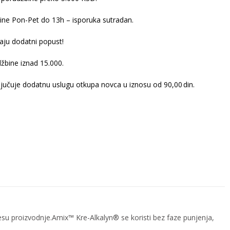
ine Pon-Pet do 13h – isporuka sutradan.
ju dodatni popust!
žbine iznad 15.000.
ljučuje dodatnu uslugu otkupa novca u iznosu od 90,00 din.
esu proizvodnje.Amix™ Kre-Alkalyn® se koristi bez faze punjenja,