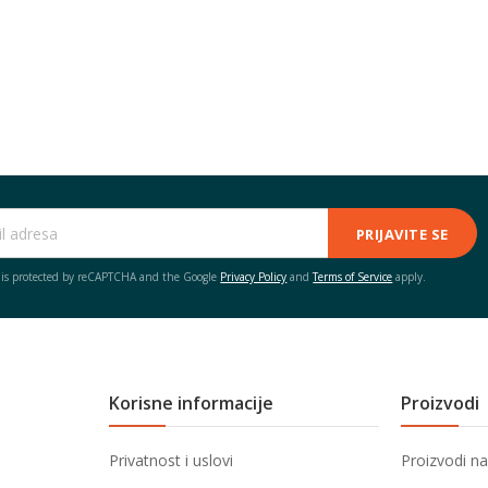
PRIJAVITE SE
e is protected by reCAPTCHA and the Google
Privacy Policy
and
Terms of Service
apply.
Korisne informacije
Proizvodi
Privatnost i uslovi
Proizvodi na