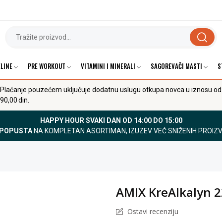
LINE
PRE WORKOUT
VITAMINI I MINERALI
SAGOREVAČI MASTI
S
Plaćanje pouzećem uključuje dodatnu uslugu otkupa novca u iznosu od
90,00 din.
HAPPY HOUR SVAKI DAN OD 14:00 DO 15:00
 POPUSTA
NA KOMPLETAN ASORTIMAN, IZUZEV VEĆ SNIŽENIH PROIZ
AMIX KreAlkalyn 
Ostavi recenziju