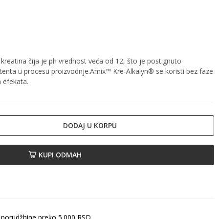
kreatina čija je ph vrednost veća od 12, što je postignuto
tenta u procesu proizvodnje.Amix™ Kre-Alkalyn® se koristi bez faze
h efekata.
DODAJ U KORPU
KUPI ODMAH
 porudžbine preko 5.000 RSD.