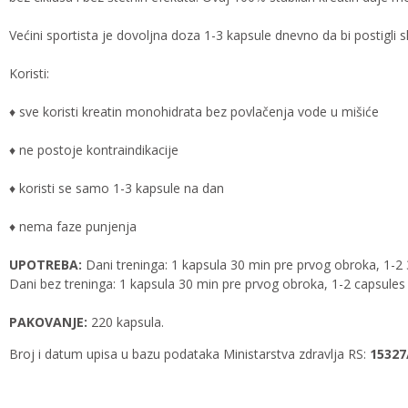
Većini sportista je dovoljna doza 1-3 kapsule dnevno da bi postigli sl
Koristi:
♦ sve koristi kreatin monohidrata bez povlačenja vode u mišiće
♦ ne postoje kontraindikacije
♦ koristi se samo 1-3 kapsule na dan
♦ nema faze punjenja
UPOTREBA:
Dani treninga: 1 kapsula 30 min pre prvog obroka, 1-2 
Dani bez treninga: 1 kapsula 30 min pre prvog obroka, 1-2 capsule
PAKOVANJE:
220 kapsula.
Broj i datum upisa u bazu podataka Ministarstva zdravlja RS:
15327