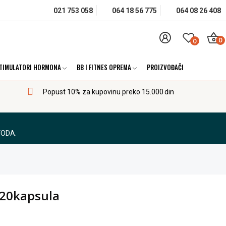
021 753 058
064 18 56 775
064 08 26 408
0
0
TIMULATORI HORMONA
BB I FITNES OPREMA
PROIZVOĐAČI
Popust 10% za kupovinu preko 15.000 din
VODA.
220kapsula