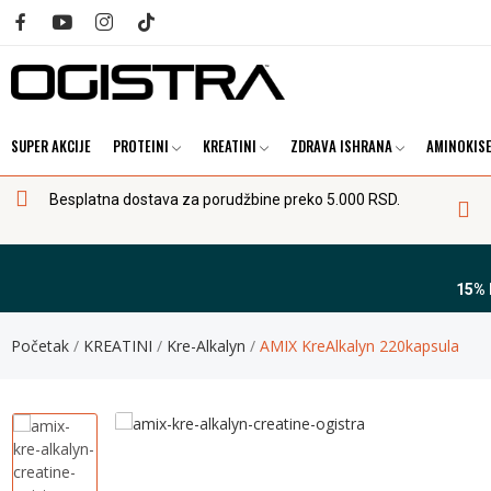
SUPER AKCIJE
PROTEINI
KREATINI
ZDRAVA ISHRANA
AMINOKISE
Besplatna dostava za porudžbine preko 5.000 RSD.
15%
Početak
KREATINI
Kre-Alkalyn
AMIX KreAlkalyn 220kapsula