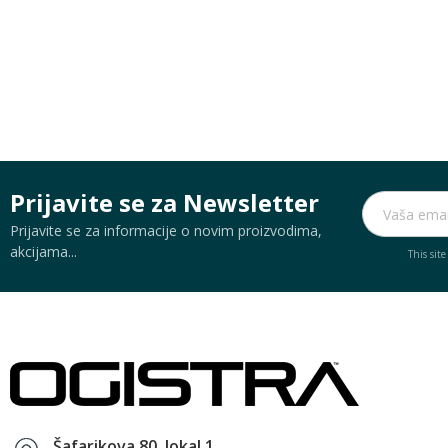
Prijavite se za Newsletter
Prijavite se za informacije o novim proizvodima,
akcijama...
This sit
Šafarikova 80, lokal 1