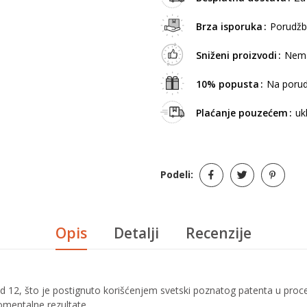
Brza isporuka
Porudžb
Sniženi proizvodi
Nema
10% popusta
Na porud
Plaćanje pouzećem
uk
Podeli:
Opis
Detalji
Recenzije
 od 12, što je postignuto korišćenjem svetski poznatog patenta u proc
momentalne rezultate.