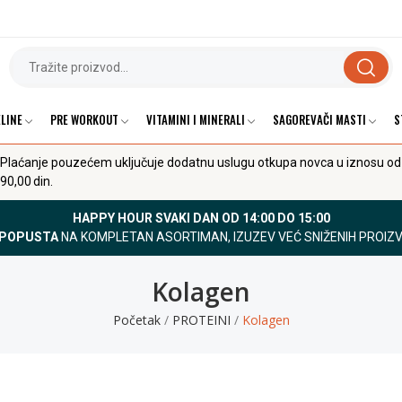
LINE
PRE WORKOUT
VITAMINI I MINERALI
SAGOREVAČI MASTI
S
Plaćanje pouzećem uključuje dodatnu uslugu otkupa novca u iznosu od
90,00 din.
HAPPY HOUR SVAKI DAN OD 14:00 DO 15:00
 POPUSTA
NA KOMPLETAN ASORTIMAN, IZUZEV VEĆ SNIŽENIH PROIZ
Kolagen
Početak
PROTEINI
Kolagen