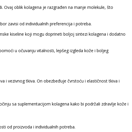
di. Ovaj oblik kolagena je razgrađen na manje molekule, što
or zavisi od individualnih preferencija i potreba.
onske kiseline koji mogu doprineti boljoj sintezi kolagena i dodatno
omoći u očuvanju vitalnosti, lepšeg izgleda kože i boljeg
ova i vezivnog tkiva. On obezbeđuje čvrstoću i elastičnost tkiva i
činju sa suplementacijom kolagena kako bi podržali zdravlje kože i
i od proizvoda i individualnih potreba.