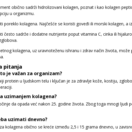
ement obično sadrži hidrolizovani kolagen, poznat i kao kolagen pepti
ciju u organizmu.
i poreklo kolagena. Najčešće se koristi goveđi ili morski kolagen, a izb
 često sadrže i dodatne nutrijente poput vitamina C, cinka ili hijalur
 zglobova.
etnog kolagena, uz uravnoteženu ishranu i zdrav način života, može p
a.
a pitanja
što je važan za organizam?
ji protein u ljudskom telu i ključan je za zdravlje kože, kostiju, zglob
raciji.
 sa uzimanjem kolagena?
činje da opada već nakon 25. godine života. Zbog toga mnogi ljudi po
eba uzimati dnevno?
 kolagena obično se kreće između 2,5 i 15 grama dnevno, u zavisnost