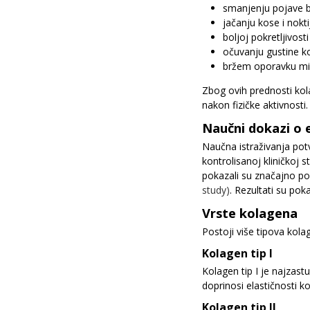
smanjenju pojave 
jačanju kose i nokti
boljoj pokretljivost
očuvanju gustine ko
bržem oporavku miš
Zbog ovih prednosti kol
nakon fizičke aktivnosti.
Naučni dokazi o 
Naučna istraživanja pot
kontrolisanoj kliničkoj s
pokazali su značajno po
study)
. Rezultati su pok
Vrste kolagena
Postoji više tipova kolage
Kolagen tip I
Kolagen tip I je najzast
doprinosi elastičnosti ko
Kolagen tip II