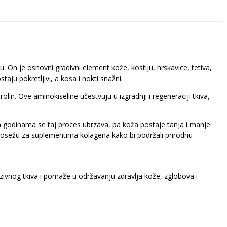
. On je osnovni gradivni element kože, kostiju, hrskavice, tetiva,
aju pokretljivi, a kosa i nokti snažni.
olin. Ove aminokiseline učestvuju u izgradnji i regeneraciji tkiva,
 godinama se taj proces ubrzava, pa koža postaje tanja i manje
i posežu za suplementima kolagena kako bi podržali prirodnu
zivnog tkiva i pomaže u održavanju zdravlja kože, zglobova i