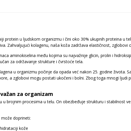
iji protein u ljudskom organizmu i čini oko 30% ukupnih proteina u telu
iva. Zahvaljujući kolagenu, naša koža zadržava elastičnost, zglobovi ost
naca aminokiselina među kojima su najvažnije glicin, prolin i hidroksipr
učan za održavanje strukture i čvrstoće tela.
lagena u organizmu počinje da opada već nakon 25. godine života. Sa
e bore, a zglobovi mogu postati ukočeni i bolni. Zbog toga mnogi ljud
.
 važan za organizam
 u brojnim procesima u telu. On obezbeđuje strukturu i stabilnost ve
može doprineti:
 hidrataciji kože