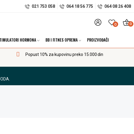
021 753 058
064 18 56 775
064 08 26 408
0
0
TIMULATORI HORMONA
BB I FITNES OPREMA
PROIZVOĐAČI
Popust 10% za kupovinu preko 15.000 din
VODA.