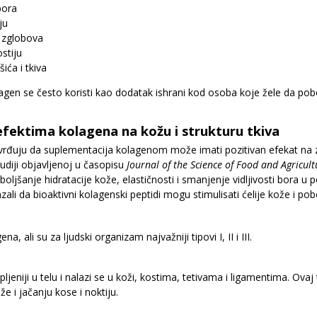
bora
ju
i zglobova
stiju
ića i tkiva
agen se često koristi kao dodatak ishrani kod osoba koje žele da pobo
efektima kolagena na kožu i strukturu tkiva
vrđuju da suplementacija kolagenom može imati pozitivan efekat na 
tudiji objavljenoj u časopisu
Journal of the Science of Food and Agricult
boljšanje hidratacije kože, elastičnosti i smanjenje vidljivosti bora
azali da bioaktivni kolagenski peptidi mogu stimulisati ćelije kože i pob
na, ali su za ljudski organizam najvažniji tipovi I, II i III.
upljeniji u telu i nalazi se u koži, kostima, tetivama i ligamentima. Ov
že i jačanju kose i noktiju.