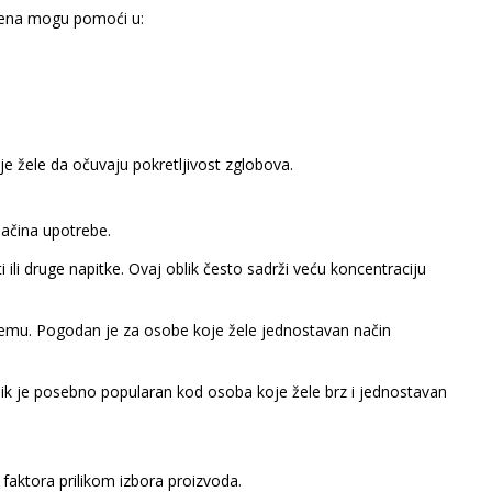
gena mogu pomoći u:
je žele da očuvaju pokretljivost zglobova.
 načina upotrebe.
 ili druge napitke. Ovaj oblik često sadrži veću koncentraciju
premu. Pogodan je za osobe koje žele jednostavan način
lik je posebno popularan kod osoba koje žele brz i jednostavan
 faktora prilikom izbora proizvoda.