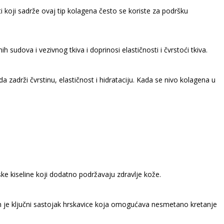
i koji sadrže ovaj tip kolagena često se koriste za podršku
h sudova i vezivnog tkiva i doprinosi elastičnosti i čvrstoći tkiva.
zadrži čvrstinu, elastičnost i hidrataciju. Kada se nivo kolagena u
ke kiseline koji dodatno podržavaju zdravlje kože.
On je ključni sastojak hrskavice koja omogućava nesmetano kretanje