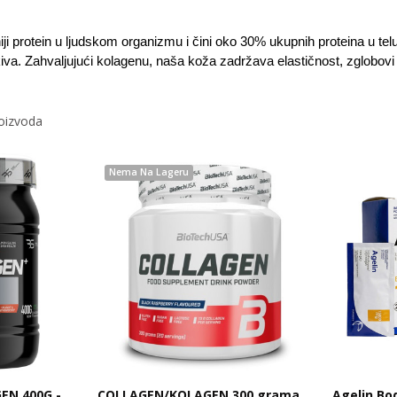
iji protein u ljudskom organizmu i čini oko 30% ukupnih proteina u telu
iva. Zahvaljujući kolagenu, naša koža zadržava elastičnost, zglobovi os
roizvoda
Nema Na Lageru
EN 400G -
COLLAGEN/KOLAGEN 300 grama
Agelin Bo