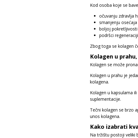
Kod osoba koje se bave
očuvanju zdravlja h
smanjenju osećaja
boljoj pokretljivosti
podršci regeneracij
Zbog toga se kolagen čes
Kolagen u prahu,
Kolagen se može pronaći 
Kolagen u prahu je jedan
kolagena.
Kolagen u kapsulama ili
suplementacije.
Tečni kolagen se brzo a
unos kolagena.
Kako izabrati kv
Na tržištu postoji velik