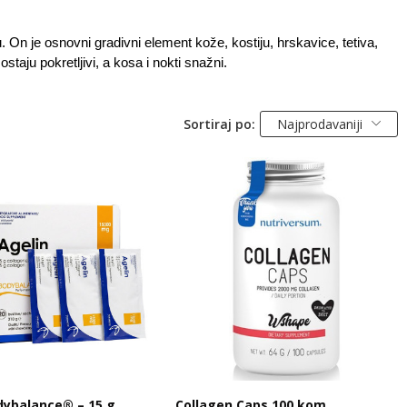
. On je osnovni gradivni element kože, kostiju, hrskavice, tetiva,
taju pokretljivi, a kosa i nokti snažni.
Sortiraj po:
Najprodavaniji
dybalance® – 15 g
Collagen Caps 100 kom