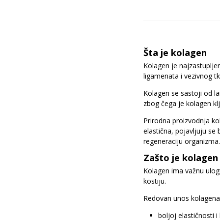
Šta je kolagen
Kolagen je najzastupljen
ligamenata i vezivnog tk
Kolagen se sastoji od la
zbog čega je kolagen klj
Prirodna proizvodnja ko
elastična, pojavljuju s
regeneraciju organizma
Zašto je kolagen
Kolagen ima važnu ulogu
kostiju.
Redovan unos kolagena 
boljoj elastičnosti i