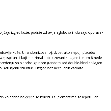
ljšaju izgled kože, podrže zdravlje zglobova ili ubrzaju oporavak
zdravlje kože. U randomizovanoj, dvostruko slepoj, placebo
ure
, ispitanici koji su uzimali hidrolizovani kolagen tokom 8 nedelja
 u poređenju sa placebo grupom
(randomised double-blind collagen
oljšati njenu strukturu i izgled bez neželjenih efekata.
aj tip kolagena najčešće se koristi u suplementima za lepotu jer