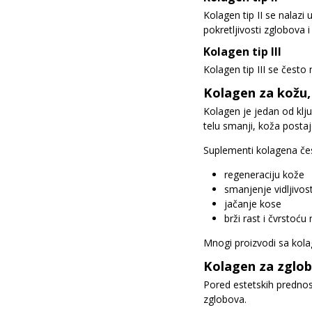
Kolagen tip II se nalazi
pokretljivosti zglobova 
Kolagen tip III
Kolagen tip III se često 
Kolagen za kožu,
Kolagen je jedan od klju
telu smanji, koža postaj
Suplementi kolagena čest
regeneraciju kože
smanjenje vidljivos
jačanje kose
brži rast i čvrstoću 
Mnogi proizvodi sa kolag
Kolagen za zglob
Pored estetskih prednos
zglobova.