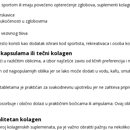
 sportom ili imaju povećeno opterećenje zglobova, suplementi kola
rskavice
 ukočenosti u zglobovima
i vezivnog tkiva
to koristi kao dodatak ishrani kod sportista, rekreativaca i osoba ko
 kapsulama ili tečni kolagen
u različitim oblicima, a izbor najčešće zavisi od ličnih preferencija i
 od najpopularnijih oblika jer se lako može dodati u vodu, kafu, smuti
 tabletama je praktičan za svakodnevnu upotrebu jer ne zahteva pri
psorbuje i obično dolazi u praktičnim bočicama ili ampulama. Ovaj ob
alitetan kolagen
i broj kolagenskih suplemenata, pa je važno obratiti pažnju na nekoliko