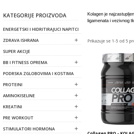
KATEGORIJE PROIZVODA
Kolagen je najzastupljen
ligamenata i vezivnog tk
ENERGETSKI I HIDRITIRAJUCI NAPITCI
ZDRAVA ISHRANA

Prikazuje se 1-5 od 5 p
SUPER AKCIJE
BB I FITNESS OPREMA

PODRSKA ZGLOBOVIMA I KOSTIMA
PROTEINI

AMINOKISELINE

KREATINI

PRE WORKOUT

STIMULATORI HORMONA

Collagen PRO - KOLAG