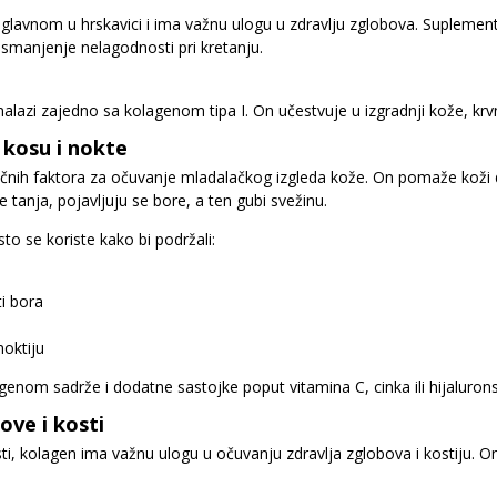
 uglavnom u hrskavici i ima važnu ulogu u zdravlju zglobova. Suplement
i smanjenje nelagodnosti pri kretanju.
nalazi zajedno sa kolagenom tipa I. On učestvuje u izgradnji kože, krvni
 kosu i nokte
čnih faktora za očuvanje mladalačkog izgleda kože. On pomaže koži da 
e tanja, pojavljuju se bore, a ten gubi svežinu.
o se koriste kako bi podržali:
ti bora
noktiju
enom sadrže i dodatne sastojke poput vitamina C, cinka ili hijalurons
ove i kosti
ti, kolagen ima važnu ulogu u očuvanju zdravlja zglobova i kostiju. 