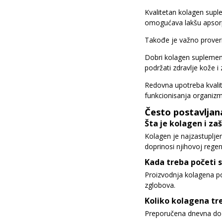
Kvalitetan kolagen supl
omogućava lakšu apsorp
Takođe je važno proverit
Dobri kolagen suplementi
podržati zdravlje kože i
Redovna upotreba kvalit
funkcionisanja organizm
Često postavljan
Šta je kolagen i za
Kolagen je najzastupljeni
doprinosi njihovoj regene
Kada treba početi
Proizvodnja kolagena po
zglobova.
Koliko kolagena tr
Preporučena dnevna doza