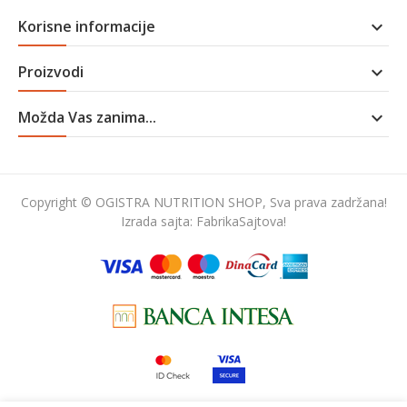
Korisne informacije

Proizvodi

Možda Vas zanima...

Copyright © OGISTRA NUTRITION SHOP, Sva prava zadržana!
Izrada sajta:
FabrikaSajtova!