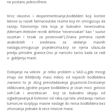
ne postanu jednocifrene.
Kroz iskustvo i eksperimentisanje,bodibilderi koji koriste
lekove su razvili farmaceutske rezime koji im omogucuju da
razviju fizionomiju tela koja je bukvalno neverovatna.
(Merriam-Webster recnik definise “neverovatan” kao “ suvise
izuzetan I tezak za poverovati”).Znana primena raznih
anabolickih i sredstava za skidanje masnih
naslaga,omogucuje pojedincima,koji se njima izlazu,da
predju prirodne granice.Ovo je narocito tacno kada se radi
o gubljenju masti.
Dobijanje na velicini je retko problem u SAD-u,gde mnogi
imaju visi BMI(body mass index) od najvecih bodibildera
;naravno to je zbog preovladavanja gojaznosti.Dostizanje
oblikovane,zgodne pojave bodibildera je izvan moci gotovo
svih.Cak i anoreksicari koji se bukvalno ubijaju od
izgladnjavanja,ili bolesnici od raka,cija tela unistavaju rastuci
tumori,ne iscrpljuju masne naslage do nivoa bodibildera-bez
zrtvovanja jednake ili vece misicne mase.