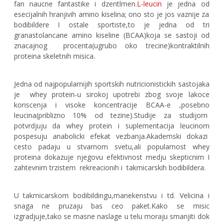
fan naucne fantastike i dzentlmen
.L-leucin
je jedna od
esecijalnih hranjivih amino kiselina; ono sto je jos vaznije za
bodibildere I ostale sportiste,to je jedna od tri
granastolancane amino kiseline (BCAA)koja se sastoji od
znacajnog procenta(ugrubo oko trecine)kontraktilnih
proteina skeletnih misica.
Jedna od najpopularnijih sportskih nutricionistickih sastojaka
je whey protein-u sirokoj upotrebi zbog svoje lakoce
koriscenja i visoke koncentracije BCAA-e ,posebno
leucina(priblizno 10% od tezine).Studije za studijom
potvrdjuju da whey protein i suplementacija leucinom
pospesuju anabolicki efekat vezbanja.Akademski dokazi
cesto padaju u stvarnom svetu,ali popularnost whey
proteina dokazuje njegovu efektivnost medju skepticnim I
zahtevnim trzistem rekreacionih i takmicarskih bodibildera.
U takmicarskom bodibildingu,manekenstvu i td. Velicina i
snaga ne pruzaju bas ceo paket.Kako se misic
izgradjuje,tako se masne naslage u telu moraju smanjiti dok