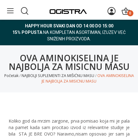
0
HAPPY HOUR SVAKI DAN OD 14:00 DO 15:00
15% POPUSTA
NA KOMPLETAN ASORTIMAN, IZUZEV VEĆ
SNIŽENIH PROIZVODA.
OVA AMINOKISELINA JE
NAJBOLJA ZA MISICNU MASU
Početak
NAJBOLJI SUPLEMENTI ZA MIŠIĆNU MASU
OVA AMINOKISELINA
JE NAJBOLJA ZA MISICNU MASU
Koliko god da mrzim zargone, prva pomisao koja mi je pala
na pamet kada sam procitao izvod iz relevantne studije je
bila STA JE BRE OVO? Naravno,nisam opsovao jer sam ja