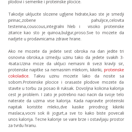
plodovi i semenke i proteinske plocice.
Takodje ukljucite slozene ugljene hidrate,kao ste je smedji
pirinac,zobene pahuljice,celovita
testenina,couscous,integralni hleb i
visoko proteinske
zitarice kao sto je quinoa,bulgur,proso.Sve to mozete da
nadjete u prodavnicama zdrave hrane.
Ako ne mozete da jedete sest obroka na dan jedite tri
osnovna obroka,a izmedju uzinu tako da jedete svakih 3-
4sata.Uzina moze da ukljuci nemasni ili svezi kravlji sir,
proteinske napitke sa nemasnim mlekom, kikiriki,
proteinske
cokoladice
.
Takvu uzinu mozete lako da nosite sa
sobom.Proteinske plocice i orasaste plodove mozete da
stavite u torbu za posao ili ruksak. Dovoljna kolicina kalorija
cest je problem. I zato je potrebno naci nacin da svoje telo
naterate da uzima vise kalorija. Kada napravite proteinski
napitak koristite mleko,dve kasike prirodnog kikiriki
maslaca,vocni sok ili jogurt,a sve to kako biste povecali
unos kalorija. Tecne kalorije se vare brze i ostavljaju prostor
za tvrdu hranu.