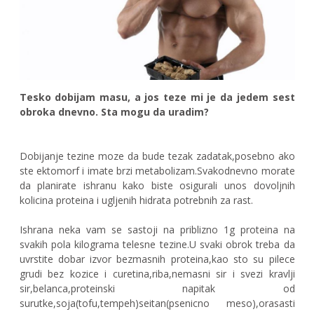
Tesko dobijam masu, a jos teze mi je da jedem sest
obroka dnevno. Sta mogu da uradim?
Dobijanje tezine moze da bude tezak zadatak,posebno ako
ste ektomorf i imate brzi metabolizam.Svakodnevno morate
da planirate ishranu kako biste osigurali unos dovoljnih
kolicina proteina i ugljenih hidrata potrebnih za rast.
Ishrana neka vam se sastoji na priblizno 1g proteina na
svakih pola kilograma telesne tezine.U svaki obrok treba da
uvrstite dobar izvor bezmasnih proteina,kao sto su pilece
grudi bez kozice i curetina,riba,nemasni sir i svezi kravlji
sir,belanca,proteinski napitak od
surutke,soja(tofu,tempeh)seitan(psenicno meso),orasasti