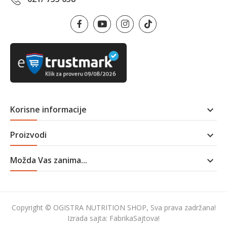
Korisne informacije

Proizvodi

Možda Vas zanima...

Copyright © OGISTRA NUTRITION SHOP, Sva prava zadržana!
Izrada sajta:
FabrikaSajtova!