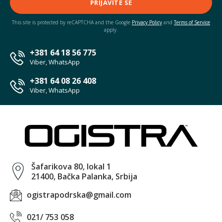
PRIJAVITE SE
This site is protected by reCAPTCHA and the Google
Privacy Policy
and
Terms of Service
apply.
+381 64 18 56 775
Viber, WhatsApp
+381 64 08 26 408
Viber, WhatsApp
Šafarikova 80, lokal 1
21400, Bačka Palanka, Srbija
ogistrapodrska@gmail.com
021/ 753 058