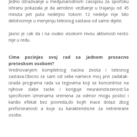
Jedno istrazivanje u medjunarodnom casopisu za sportsku
ishranu pokazala je da aerobno vezbanje u trajanju od 45
minuta pet puta nedeljno tokom 12 nedelja nije bilo
delotvornije u menjenju telesnog sastava od same dijete.
Jasno je cak da i na ovako visokom nivou aktivnosti nesto
nije u redu.
Cime pocinjes svoj rad sa jednom prosecno
preteskom osobom?
Vrednovanjem kompletnog nacina zivota i telesnog
sastava.Obicno se sam od sebe namece moj prvi zadatak-
izrada programa rada sa tegovima koji se koncentrise na
njihove slabe tacke i koriguje neuravnotezenost.Sa
specificnim izmenama vremena za odmor mogu postici i
kardio efekat bez povreda,do kojih inace dolazi zbog
preforsiranosti a koje su karakteristicne za netrenirane
osobe.