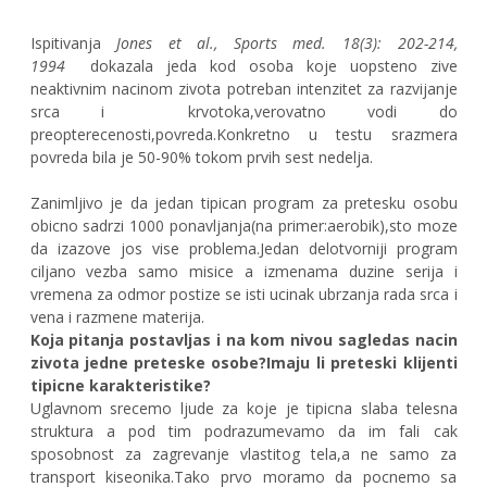
Ispitivanja
Jones et al., Sports med. 18(3): 202-214,
1994
dokazala jeda kod osoba koje uopsteno zive
neaktivnim nacinom zivota potreban intenzitet za razvijanje
srca i
krvotoka,verovatno vodi do
preopterecenosti,povreda.Konkretno u testu srazmera
povreda bila je 50-90% tokom prvih sest nedelja.
Zanimljivo je da jedan tipican program za pretesku osobu
obicno sadrzi 1000 ponavljanja(na primer:aerobik),sto moze
da izazove jos vise problema.Jedan delotvorniji program
ciljano vezba samo misice a izmenama duzine serija i
vremena za odmor postize se isti ucinak ubrzanja rada srca i
vena i razmene materija.
Koja pitanja postavljas i na kom nivou sagledas nacin
zivota jedne preteske osobe?Imaju li preteski klijenti
tipicne karakteristike?
Uglavnom srecemo ljude za koje je tipicna slaba telesna
struktura a pod tim podrazumevamo da im fali cak
sposobnost za zagrevanje vlastitog tela,a ne samo za
transport kiseonika.Tako prvo moramo da pocnemo sa