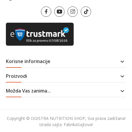
Korisne informacije

Proizvodi

Možda Vas zanima...

Copyright © OGISTRA NUTRITION SHOP, Sva prava zadržana!
Izrada sajta:
FabrikaSajtova!