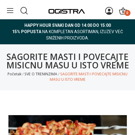
0
HAPPY HOUR SVAKI DAN OD 14:00 DO 15:00
15% POPUSTA
NA KOMPLETAN ASORTIMAN, IZUZEV VEĆ
SNIŽENIH PROIZVODA.
SAGORITE MASTI I POVECAJTE
MISICNU MASU U ISTO VREME
Početak
SVE O TRENINZIMA
SAGORITE MASTI I POVECAJTE MISICNU
MASU U ISTO VREME