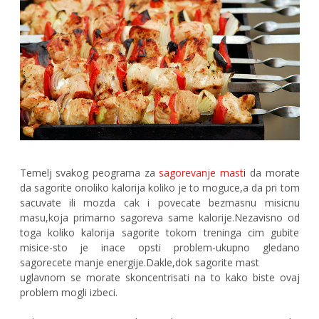
Temelj svakog peograma za
sagorevanje mast
i
da morate
da sagorite onoliko kalorija koliko je to moguce,a da pri tom
sacuvate ili mozda cak i povecate bezmasnu misicnu
masu,koja primarno sagoreva same kalorije.Nezavisno od
toga koliko kalorija sagorite tokom treninga cim gubite
misice-sto je inace opsti problem-ukupno gledano
sagorecete manje energije.Dakle,dok sagorite mast
uglavnom se morate skoncentrisati na to kako biste ovaj
problem mogli izbeci.