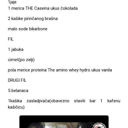
1jaje
1 merica THE Caseina ukus čokolada
2 kašike pirinčanog brašna
malo sode bikarbone
FIL
1 jabuka
cimet(po zelji)
pola merice proteina The amino whey hydro ukus vanila
DRUGI FIL
5 belanaca
1kašika zasladjivača(obavezno staviti bar 1 kafenu
kašičicu)