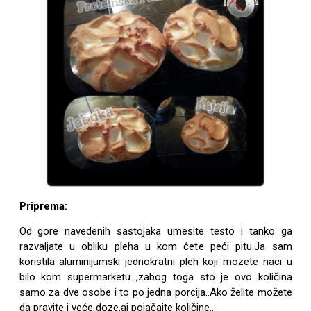
Priprema:
Od gore navedenih sastojaka umesite testo i tanko ga
razvaljate u obliku pleha u kom ćete peći pitu.Ja sam
koristila aluminijumski jednokratni pleh koji mozete naci u
bilo kom supermarketu ,zabog toga sto je ovo količina
samo za dve osobe i to po jedna porcija..Ako želite možete
da pravite i veće doze,ai pojačajte količine..