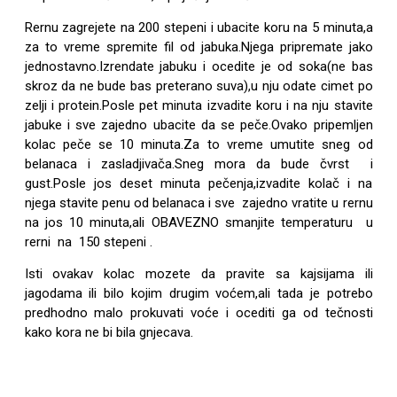
Rernu zagrejete na 200 stepeni i ubacite koru na 5 minuta,a
za to vreme spremite fil od jabuka.Njega pripremate jako
jednostavno.Izrendate jabuku i ocedite je od soka(ne bas
skroz da ne bude bas preterano suva),u nju odate cimet po
zelji i protein.Posle pet minuta izvadite koru i na nju stavite
jabuke i sve zajedno ubacite da se peče.Ovako pripemljen
kolac peče se 10 minuta.Za to vreme umutite sneg od
belanaca i zasladjivača.Sneg mora da bude čvrst i
gust.Posle jos deset minuta pečenja,izvadite kolač i na
njega stavite penu od belanaca i sve zajedno vratite u rernu
na jos 10 minuta,ali OBAVEZNO smanjite temperaturu u
rerni na 150 stepeni .
Isti ovakav kolac mozete da pravite sa kajsijama ili
jagodama ili bilo kojim drugim voćem,ali tada je potrebo
predhodno malo prokuvati voće i ocediti ga od tečnosti
kako kora ne bi bila gnjecava.