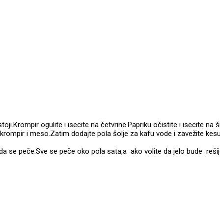
toji.Krompir ogulite i isecite na četvrine.Papriku očistite i isecite na š
inu,krompir i meso.Zatim dodajte pola šolje za kafu vode i zavežite 
 da se peče.Sve se peče oko pola sata,a ako volite da jelo bude reši