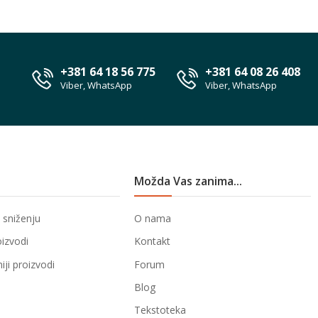
+381 64 18 56 775
+381 64 08 26 408
Viber, WhatsApp
Viber, WhatsApp
Možda Vas zanima...
 sniženju
O nama
oizvodi
Kontakt
ji proizvodi
Forum
Blog
Tekstoteka