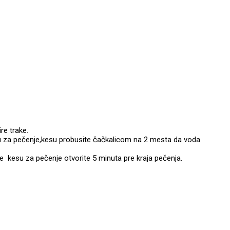
ire trake.
kesu za pečenje,kesu probusite čačkalicom na 2 mesta da voda
je kesu za pečenje otvorite 5 minuta pre kraja pečenja.