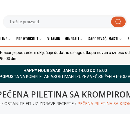
LINE
PRE WORKOUT
VITAMINI I MINERALI
SAGOREVAČI MASTI
S
Plaćanje pouzećem uključuje dodatnu uslugu otkupa novca u iznosu od
90,00 din.
HAPPY HOUR SVAKI DAN OD 14:00 DO 15:00
 POPUSTA
NA KOMPLETAN ASORTIMAN, IZUZEV VEĆ SNIŽENIH PROIZ
PEČENA PILETINA SA KROMPIRO
k
OSTANITE FIT UZ ZDRAVE RECEPTE
PEČENA PILETINA SA KR