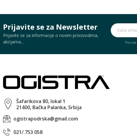
Prijavite se za Newsletter
Prijavite se za informacije o novim proizvodima,
akcijama...
This sit
Šafarikova 80, lokal 1
21400, Bačka Palanka, Srbija
ogistrapodrska@gmail.com
021/ 753 058