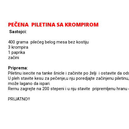
PEČENA PILETINA SA KROMPIROM
Sastojci:
400 grama pilećeg belog mesa bez kostiju
3 krompira
1 paprika
začini
Priprema:
Piletinu isecite na tanke šnicle i začinite po želji i ostavite da ods
U pleh stavite kesu za pečenje,u nju poredjajte začinjenu pilet
može lagano da ispari.
Rernu zagrejte na 200 stepeni i u nju stavite pripremljenu hranu
PRIJATNO!!