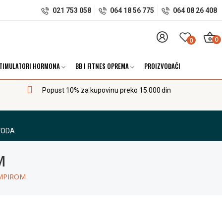
021 753 058
064 18 56 775
064 08 26 408
0
0
TIMULATORI HORMONA
BB I FITNES OPREMA
PROIZVOĐAČI
Popust 10% za kupovinu preko 15.000 din
VODA.
M
OMPIROM