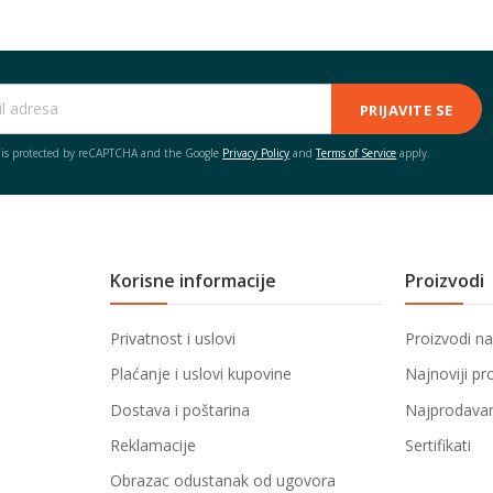
PRIJAVITE SE
e is protected by reCAPTCHA and the Google
Privacy Policy
and
Terms of Service
apply.
Korisne informacije
Proizvodi
Privatnost i uslovi
Proizvodi na
Plaćanje i uslovi kupovine
Najnoviji pr
Dostava i poštarina
Najprodavani
Reklamacije
Sertifikati
Obrazac odustanak od ugovora