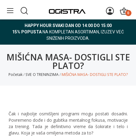
0
HAPPY HOUR SVAKI DAN OD 14:00 DO 15:00
15% POPUSTA
NA KOMPLETAN ASORTIMAN, IZUZEV VEĆ
SNIŽENIH PROIZVODA.
MIŠIĆNA MASA- DOSTIGLI STE
PLATO?
Početak
SVE O TRENINZIMA
MIŠIĆNA MASA- DOSTIGLI STE PLATO?
Čak i najbolje osmišljeni programi mogu postati dosadni.
Povremeno dođe i do gubitka mentalnog fokusa, motivacije
za trening. Tada je definitivno vreme da šokirate i telo i
glavu. Koja je vaša omiljena metoda za to?