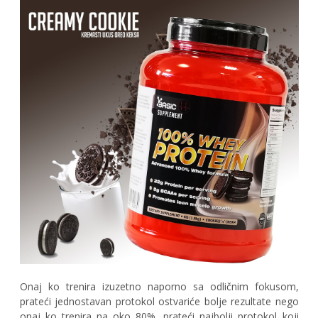
Onaj ko trenira izuzetno naporno sa odličnim fokusom,
prateći jednostavan protokol ostvariće bolje rezultate nego
onaj ko trenira na oko 80%, prateći najbolji protokol koji