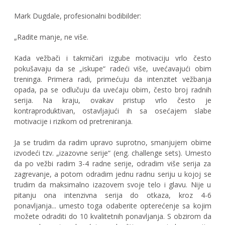
Mark Dugdale, profesionalni bodibilder:
„Radite manje, ne više.
Kada vežbači i takmičari izgube motivaciju vrlo često
pokušavaju da se „iskupe“ radeći više, uvećavajući obim
treninga. Primera radi, primećuju da intenzitet vežbanja
opada, pa se odlučuju da uvećaju obim, često broj radnih
serija. Na kraju, ovakav pristup vrlo često je
kontraproduktivan, ostavljajući ih sa osećajem slabe
motivacije i rizikom od pretreniranja.
Ja se trudim da radim upravo suprotno, smanjujem obime
izvodeći tzv. „izazovne serije“ (eng. challenge sets). Umesto
da po vežbi radim 3-4 radne serije, odradim više serija za
zagrevanje, a potom odradim jednu radnu seriju u kojoj se
trudim da maksimalno izazovem svoje telo i glavu. Nije u
pitanju ona intenzivna serija do otkaza, kroz 4-6
ponavljanja... umesto toga odaberite opterećenje sa kojim
možete odraditi do 10 kvalitetnih ponavljanja. S obzirom da