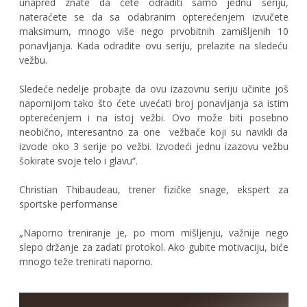
unapred znate da ćete odraditi samo jednu seriju,
nateraćete se da sa odabranim opterećenjem izvučete
maksimum, mnogo više nego prvobitnih zamišljenih 10
ponavljanja. Kada odradite ovu seriju, prelazite na sledeću
vežbu.
Sledeće nedelje probajte da ovu izazovnu seriju učinite još
napornijom tako što ćete uvećati broj ponavljanja sa istim
opterećenjem i na istoj vežbi. Ovo može biti posebno
neobično, interesantno za one vežbače koji su navikli da
izvode oko 3 serije po vežbi. Izvodeći jednu izazovu vežbu
šokirate svoje telo i glavu“.
Christian Thibaudeau, trener fizičke snage, ekspert za
sportske performanse
„Naporno treniranje je, po mom mišljenju, važnije nego
slepo držanje za zadati protokol. Ako gubite motivaciju, biće
mnogo teže trenirati naporno.