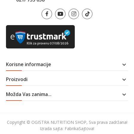
Korisne informacije

Proizvodi

Možda Vas zanima...

Copyright © OGISTRA NUTRITION SHOP, Sva prava zadržana!
Izrada sajta:
FabrikaSajtova!