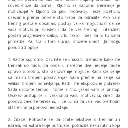
čovek može da osmisli. Ključno za naporno treniranje je
motivacija! A ključno za jaku motivaciju jeste pozitivno
osećanje prema onome što treba da odradite. Ako vam
trening postaje dosadan, postoji velika mogućnost da će
vaša motivacija izbledeti i da će vaš trening i intenzitet
postati progresivno slabiji, vrlo često i bez da vi to sami
primetite. Pa, šta u tom slučaju možete uraditi. Ja mogu
ponuditi 3 opcije:
1. Radite suprotno. Osvrnite se unazad, razmislite kako ste
trenirali do tada, pa onda u naredne dve nedelje radite
upravo suprotno, što raznovrsnije moguće. Radili ste serije
sa malim brojem ponavljanja? Sada pređite na serije sa
velikim brojem ponavljanja. Radili ste eksplozivne pokrete?
Sada usporite tempo i tome slično. Jasan vam je pristup.
Ovakav pristup će ili vaskrsnuti vašu motivaciju, čineći da
ponovo zavolite teretanu, ili će učiniti da vam vaš prethodni
stil treniranja ponovo nedostaje.
2. Čitajte. Potrudite se da čitate tekstove o treniranju i
ishrani, od autora koje poštujete, potražite neku rutinu koja