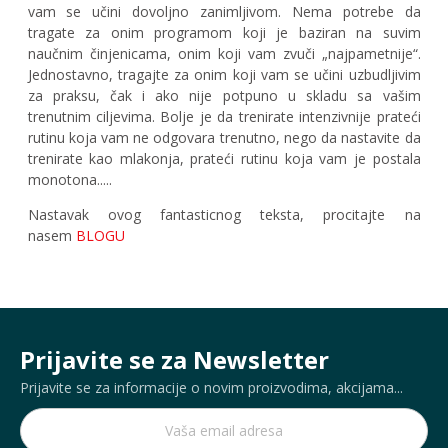
vam se učini dovoljno zanimljivom. Nema potrebe da
tragate za onim programom koji je baziran na suvim
naučnim činjenicama, onim koji vam zvuči „najpametnije“.
Jednostavno, tragajte za onim koji vam se učini uzbudljivim
za praksu, čak i ako nije potpuno u skladu sa vašim
trenutnim ciljevima. Bolje je da trenirate intenzivnije prateći
rutinu koja vam ne odgovara trenutno, nego da nastavite da
trenirate kao mlakonja, prateći rutinu koja vam je postala
monotona.....
Nastavak ovog fantasticnog teksta, procitajte na
nasem
BLOGU
Prijavite se za Newsletter
Prijavite se za informacije o novim proizvodima, akcijama...