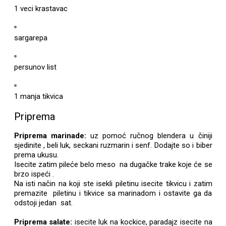
1 veci krastavac
sargarepa
persunov list
1 manja tikvica
Priprema
Priprema marinade:
uz pomoć ručnog blendera u činiji
sjedinite , beli luk, seckani ruzmarin i senf. Dodajte so i biber
prema ukusu.
Isecite zatim pileće belo meso na dugačke trake koje će se
brzo ispeći .
Na isti način na koji ste isekli piletinu isecite tikvicu i zatim
premazite piletinu i tikvice sa marinadom i ostavite ga da
odstoji jedan sat.
Priprema salate:
isecite luk na kockice, paradajz isecite na