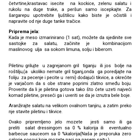
četvrtine,krastavac isecite na kockice, zelenu salatu i
rukolu na duge trake, a peršun samo iscepkajte. Za
šargarepu upotrebite ljuštilicu kako biste je očistili i
napravite od nje duge tanke tračice.
Priprema jela:
Kada je meso izmarinirano (1 sat), možete da sjedinite sve
sastojke za salatu, začinite je kombinacijom
maslinovog ulja sa sokom limuna, solju i biberom.
Piletinu grilujte u zagrejanom gril tiganju ili jos bolje na
roštilju,(a ukoliko nemate gril tiganj,onda ga poredjajte na
foliju za pecenje i pecite u rerni) dodajući tikvice, a okrećite
je varjačom da s obe strane poprimi zlatno smeđu boju.
Proverite da li je piletina gotova tako što ćete uzeti najveći
komad piletine, preseći ga i uveriti se da je iznutra bele boje.
Aranžirajte salatu na velikom ovalnom tanjiru, a zatim preko
nje stavite piletinu i tikvice.
Ovako pripremljeno jelo mozete jesti samo ili ga
preliti salat dressingom sa 0 % kalorija ili eventualno
barbecue sauceom sa 0 %kalorija(Naša je preporuka zero
calorie sosovi koje mozete naci na nasem sajtu.)