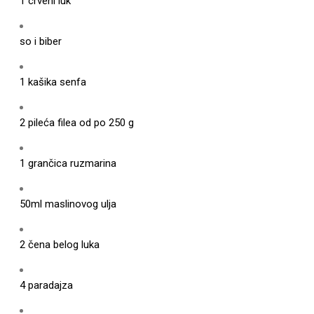
1 crveni luk
so i biber
1 kašika senfa
2 pileća filea od po 250 g
1 grančica ruzmarina
50ml maslinovog ulja
2 čena belog luka
4 paradajza