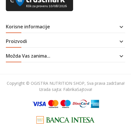
Korisne informacije

Proizvodi

Možda Vas zanima...

Copyright © OGISTRA NUTRITION SHOP, Sva prava zadržana!
Izrada sajta:
FabrikaSajtova!