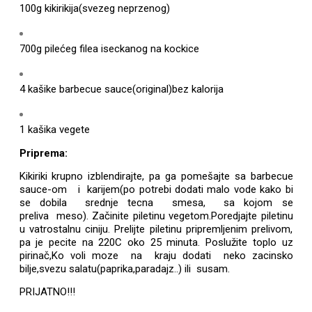
100g kikirikija(svezeg neprzenog)
700g pilećeg filea iseckanog na kockice
4 kašike barbecue sauce(original)bez kalorija
1 kašika vegete
Priprema:
Kikiriki krupno izblendirajte, pa ga pomešajte sa barbecue
sauce-om i karijem(po potrebi dodati malo vode kako bi
se dobila srednje tecna smesa, sa kojom se
preliva meso). Začinite piletinu vegetom.Poredjajte piletinu
u vatrostalnu ciniju. Prelijte piletinu pripremljenim prelivom,
pa je pecite na 220C oko 25 minuta. Poslužite toplo uz
pirinač,Ko voli moze na kraju dodati neko zacinsko
bilje,svezu salatu(paprika,paradajz..) ili susam.
PRIJATNO!!!