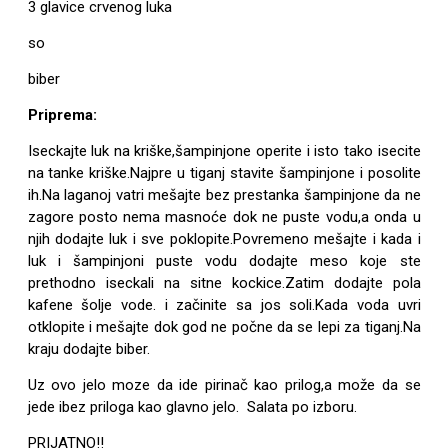
3 glavice crvenog luka
so
biber
Priprema:
Iseckajte luk na kriške,šampinjone operite i isto tako isecite
na tanke kriške.Najpre u tiganj stavite šampinjone i posolite
ih.Na laganoj vatri mešajte bez prestanka šampinjone da ne
zagore posto nema masnoće dok ne puste vodu,a onda u
njih dodajte luk i sve poklopite.Povremeno mešajte i kada i
luk i šampinjoni puste vodu dodajte meso koje ste
prethodno iseckali na sitne kockice.Zatim dodajte pola
kafene šolje vode. i začinite sa jos soli.Kada voda uvri
otklopite i mešajte dok god ne počne da se lepi za tiganj.Na
kraju dodajte biber.
Uz ovo jelo moze da ide pirinač kao prilog,a može da se
jede ibez priloga kao glavno jelo. Salata po izboru.
PRIJATNO!!