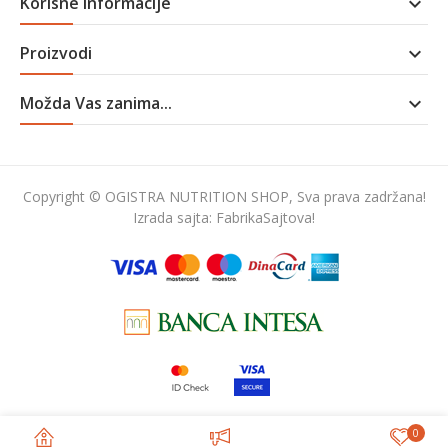
Korisne informacije

Proizvodi

Možda Vas zanima...

Copyright © OGISTRA NUTRITION SHOP, Sva prava zadržana!
Izrada sajta:
FabrikaSajtova!
0