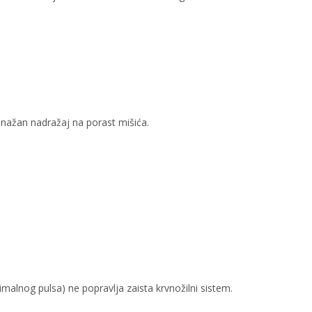
nažan nadražaj na porast mišića.
malnog pulsa) ne popravlja zaista krvnožilni sistem.