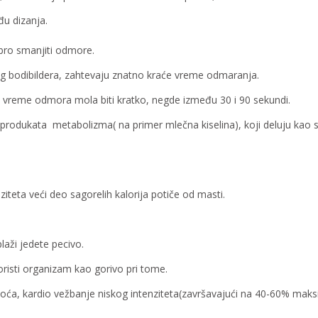
u dizanja.
bro smanjiti odmore.
ning bodibildera, zahtevaju znatno kraće vreme odmaranja.
 vreme odmora mola biti kratko, negde između 30 i 90 sekundi.
odukata metabolizma( na primer mlečna kiselina), koji deluju kao s
ziteta veći deo sagorelih kalorija potiče od masti.
laži jedete pecivo.
koristi organizam kao gorivo pri tome.
oća, kardio vežbanje niskog intenziteta(završavajući na 40-60% maksi