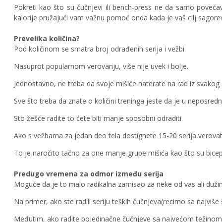
Pokreti kao što su čučnjevi ili bench-press ne da samo poveća
kalorije pružajući vam važnu pomoć onda kada je vaš cilj sagore
Prevelika količina?
Pod količinom se smatra broj odrađenih serija i vežbi.
Nasuprot popularnom verovanju, više nije uvek i bolje.
Jednostavno, ne treba da svoje mišiće naterate na rad iz svakog
Sve što treba da znate o količini treninga jeste da je u neposredn
Sto žešće radite to ćete biti manje sposobni odraditi.
Ako s vežbama za jedan deo tela dostignete 15-20 serija verovatn
To je naročito tačno za one manje grupe mišića kao što su biceps, 
Predugo vremena za odmor između serija
Moguće da je to malo radikalna zamisao za neke od vas ali dužin
Na primer, ako ste radili seriju teških čučnjeva(recimo sa najv
Međutim, ako radite pojedinačne čučnjeve sa najvećom težinom, ta