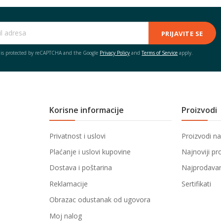
PRIJAVITE SE
e is protected by reCAPTCHA and the Google
Privacy Policy
and
Terms of Service
apply.
Korisne informacije
Proizvodi
Privatnost i uslovi
Proizvodi na
Plaćanje i uslovi kupovine
Najnoviji pr
Dostava i poštarina
Najprodavani
Reklamacije
Sertifikati
Obrazac odustanak od ugovora
Moj nalog