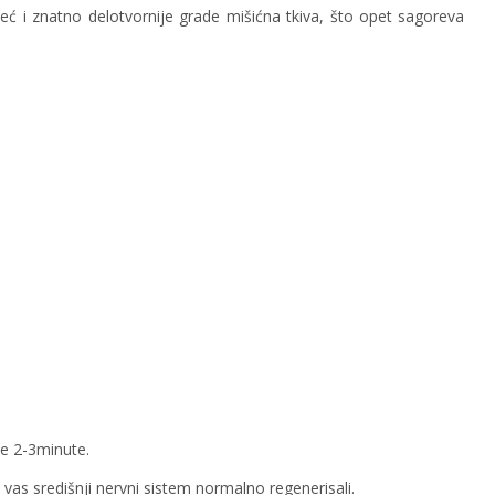
ć i znatno delotvornije grade mišićna tkiva, što opet sagoreva
je 2-3minute.
vas središnji nervni sistem normalno regenerisali.