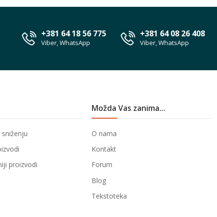
+381 64 18 56 775
+381 64 08 26 408
Viber, WhatsApp
Viber, WhatsApp
Možda Vas zanima...
 sniženju
O nama
oizvodi
Kontakt
ji proizvodi
Forum
Blog
Tekstoteka