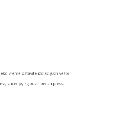
eko vreme ostavite izolacijskih vežbi.
i, vučenje, zgibovi i bench press.
.