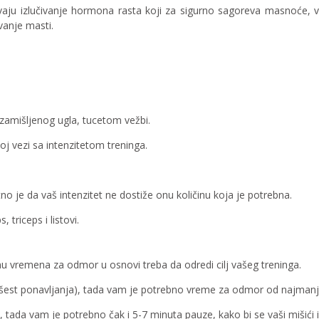
vaju izlučivanje hormona rasta koji za sigurno sagoreva masnoće, ve
vanje masti.
 zamišljenog ugla, tucetom vežbi.
oj vezi sa intenzitetom treninga.
o je da vaš intenzitet ne dostiže onu količinu koja je potrebna.
triceps i listovi.
u vremena za odmor u osnovi treba da odredi cilj vašeg treninga.
iše šest ponavljanja), tada vam je potrebno vreme za odmor od najman
da vam je potrebno čak i 5-7 minuta pauze, kako bi se vaši mišići i 