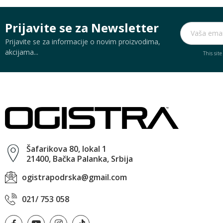
Prijavite se za Newsletter
Prijavite se za informacije o novim proizvodima,
akcijama...
This sit
Šafarikova 80, lokal 1
21400, Bačka Palanka, Srbija
ogistrapodrska@gmail.com
021/ 753 058