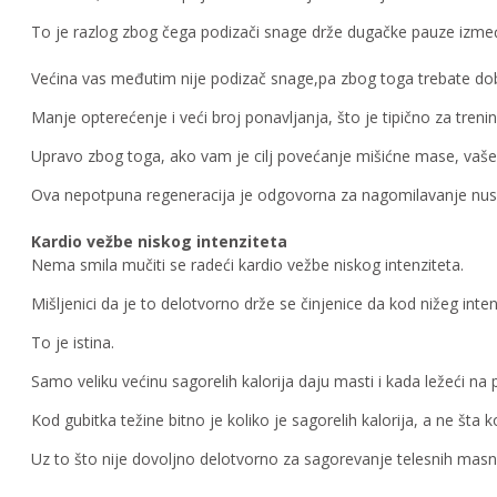
To je razlog zbog čega podizači snage drže dugačke pauze izmeđ
Većina vas međutim nije podizač snage,pa zbog toga trebate do
Manje opterećenje i veći broj ponavljanja, što je tipično za tre
Upravo zbog toga, ako vam je cilj povećanje mišićne mase, vaše
Ova nepotpuna regeneracija je odgovorna za nagomilavanje nuspr
Kardio vežbe niskog intenziteta
Nema smila mučiti se radeći kardio vežbe niskog intenziteta.
Mišljenici da je to delotvorno drže se činjenice da kod nižeg inten
To je istina.
Samo veliku većinu sagorelih kalorija daju masti i kada ležeći na p
Kod gubitka težine bitno je koliko je sagorelih kalorija, a ne šta 
Uz to što nije dovoljno delotvorno za sagorevanje telesnih masn