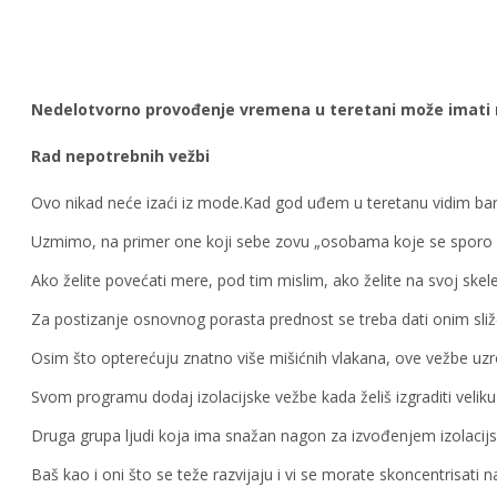
Nedelotvorno provođenje vremena u teretani može imati n
Rad nepotrebnih vežbi
Ovo nikad neće izaći iz mode.Kad god uđem u teretanu vidim bar
Uzmimo, na primer one koji sebe zovu „osobama koje se sporo r
Ako želite povećati mere, pod tim mislim, ako želite na svoj skele
Za postizanje osnovnog porasta prednost se treba dati onim sliž
Osim što opterećuju znatno više mišićnih vlakana, ove vežbe uzro
Svom programu dodaj izolacijske vežbe kada želiš izgraditi velik
Druga grupa ljudi koja ima snažan nagon za izvođenjem izolacijsk
Baš kao i oni što se teže razvijaju i vi se morate skoncentrisati n