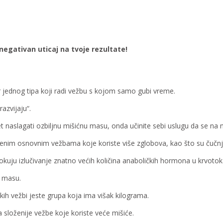
egativan uticaj na tvoje rezultate
!
 jednog tipa koji radi vežbu s kojom samo gubi vreme.
azvijaju“.
t naslagati ozbiljnu mišićnu masu, onda učinite sebi uslugu da se na n
enim osnovnim vežbama koje koriste više zglobova, kao što su čučnjev
kuju izlučivanje znatno većih količina anaboličkih hormona u krvotok
u masu.
ih vežbi jeste grupa koja ima višak kilograma.
a složenije vežbe koje koriste veće mišiće.