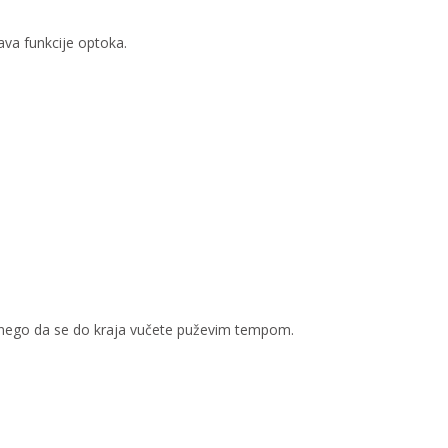
ava funkcije optoka.
t nego da se do kraja vučete puževim tempom.