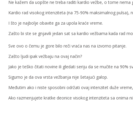
Ne kažem da uopšte ne treba raditi kardio vežbe, o tome nema gov
Kardio rad visokog intenziteta (na 75-90% maksimalnog pulsa), n
I što je najbolje obavite ga za upola kraće vreme.
Zašto bi ste se gnjavili jedan sat sa kardio vežbama kada rad mo
Sve ovo o čemu je gore bilo reči vraća nas na izvorno pitanje.
Zašto ljudi ipak vežbaju na ovaj način?
Jako je teško čitati novine ili gledati seriju da se mučite na 90%
Sigurno je da ova vrsta vežbanja nije šetajući galop.
Međutim ako i niste sposobni održati ovaj intenzitet duže vreme,
Ako razmenjujete kratke deonice visokog intenziteta sa onima n