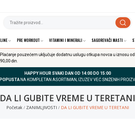
LINE
PRE WORKOUT
VITAMINI I MINERALI
SAGOREVAČI MASTI
S
Plaćanje pouzećem uključuje dodatnu uslugu otkupa novca u iznosu od
90,00 din.
HAPPY HOUR SVAKI DAN OD 14:00 DO 15:00
 POPUSTA
NA KOMPLETAN ASORTIMAN, IZUZEV VEĆ SNIŽENIH PROIZ
DA LI GUBITE VREME U TERETAN
Početak
ZANIMLJIVOSTI
DA LI GUBITE VREME U TERETANI