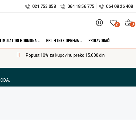
021 753 058
064 18 56 775
064 08 26 408
0
0
TIMULATORI HORMONA
BB I FITNES OPREMA
PROIZVOĐAČI
Popust 10% za kupovinu preko 15.000 din
VODA.
I