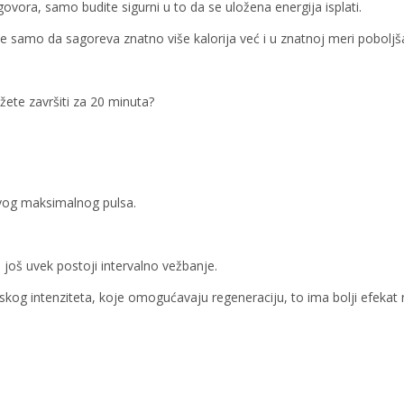
ora, samo budite sigurni u to da se uložena energija isplati.
e samo da sagoreva znatno više kalorija već i u znatnoj meri poboljš
žete završiti za 20 minuta?
 svog maksimalnog pulsa.
 još uvek postoji intervalno vežbanje.
iskog intenziteta, koje omogućavaju regeneraciju, to ima bolji efeka