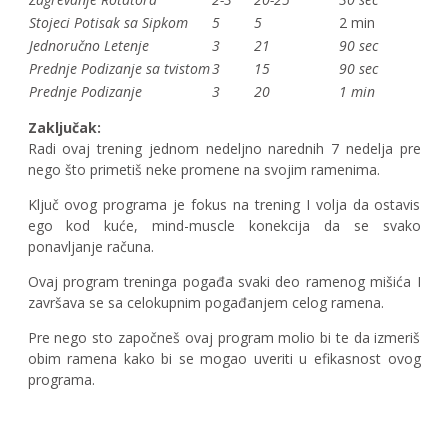
Stojeci Potisak sa Sipkom
5
5
2 min
Jednoručno Letenje
3
21
90 sec
Prednje Podizanje sa tvistom
3
15
90 sec
Prednje Podizanje
3
20
1 min
Zaključak:
Radi ovaj trening jednom nedeljno narednih 7 nedelja pre
nego što primetiš neke promene na svojim ramenima.
Ključ ovog programa je fokus na trening I volja da ostavis
ego kod kuće, mind-muscle konekcija da se svako
ponavljanje računa.
Ovaj program treninga pogađa svaki deo ramenog mišića I
završava se sa celokupnim pogađanjem celog ramena.
Pre nego sto započneš ovaj program molio bi te da izmeriš
obim ramena kako bi se mogao uveriti u efikasnost ovog
programa.