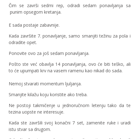
Čim se završi sedmi rep, odradi sedam ponavljanja sa
punim opsegom kretanja.
E sada postaje zabavnije.
Kada završite 7. ponavljanje, samo smanjiti težinu za pola i
odradite opet.
Ponovite ovo za još sedam ponavljanja.
Pošto ste već obavlja 14 ponavljanja, ovo će biti teško, ali
to će upumpati krv na vasem ramenu kao nikad do sada.
Nemoj stvarati momentum ljuljanja.
Smanjite kilažu koju koristite ako treba.
Ne postoji takmičenje u jednoručnom letenju tako da te
tezina uopste ne interesuje.
Kada ste završili svoj konačni 7 set, zamenite ruke i uradi
istu stvar sa drugom.