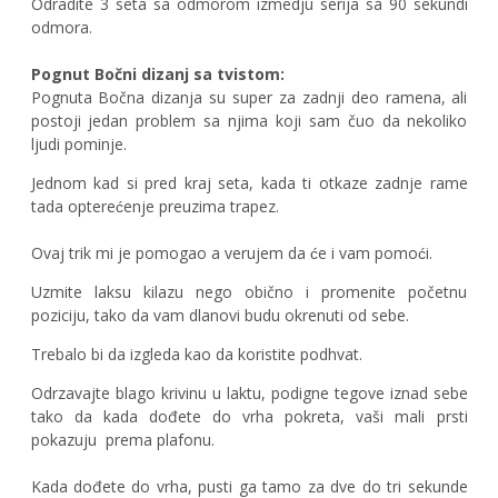
Odradite 3 seta sa odmorom izmedju serija sa 90 sekundi
odmora.
Pognut Bočni dizanj sa tvistom:
Pognuta Bočna dizanja su super za zadnji deo ramena, ali
postoji jedan problem sa njima koji sam čuo da nekoliko
ljudi pominje.
Jednom kad si pred kraj seta, kada ti otkaze zadnje rame
tada opterećenje preuzima trapez.
Ovaj trik mi je pomogao a verujem da će i vam pomoći.
Uzmite laksu kilazu nego obično i promenite početnu
poziciju, tako da vam dlanovi budu okrenuti od sebe.
Trebalo bi da izgleda kao da koristite podhvat.
Odrzavajte blago krivinu u laktu, podigne tegove iznad sebe
tako da kada dođete do vrha pokreta, vaši mali prsti
pokazuju prema plafonu.
Kada dođete do vrha, pusti ga tamo za dve do tri sekunde