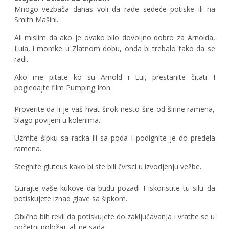
Mnogo vezbača danas voli da rade sedeće potiske ili na
Smith Mašini.
Ali mislim da ako je ovako bilo dovoljno dobro za Arnolda,
Luia, i momke u Zlatnom dobu, onda bi trebalo tako da se
radi.
Ako me pitate ko su Arnold i Lui, prestanite čitati I
pogledajte film Pumping Iron.
Proverite da li je vaš hvat širok nesto šire od širine ramena,
blago povijeni u kolenima.
Uzmite šipku sa racka ili sa poda I podignite je do predela
ramena.
Stegnite gluteus kako bi ste bili čvrsci u izvodjenju vežbe.
Gurajte vaše kukove da budu pozadi I iskoristite tu silu da
potiskujete iznad glave sa šipkom.
Obično bih rekli da potiskujete do zaključavanja i vratite se u
početni položaj, ali ne sada.