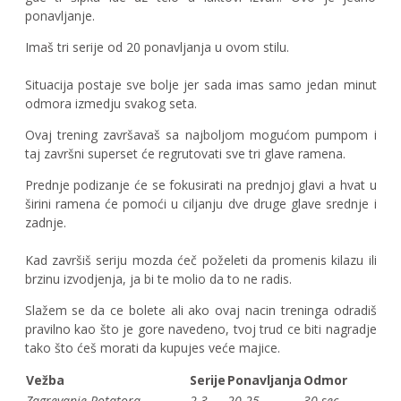
ponavljanje.
Imaš tri serije od 20 ponavljanja u ovom stilu.
Situacija postaje sve bolje jer sada imas samo jedan minut
odmora izmedju svakog seta.
Ovaj trening završavaš sa najboljom mogućom pumpom i
taj završni superset će regrutovati sve tri glave ramena.
Prednje podizanje će se fokusirati na prednjoj glavi a hvat u
širini ramena će pomoći u ciljanju dve druge glave srednje i
zadnje.
Kad završiš seriju mozda ćeč poželeti da promenis kilazu ili
brzinu izvodjenja, ja bi te molio da to ne radis.
Slažem se da ce bolete ali ako ovaj nacin treninga odradiš
pravilno kao što je gore navedeno, tvoj trud ce biti nagradje
tako što ćeš morati da kupujes veće majice.
Vežba
Serije
Ponavljanja
Odmor
Zagrevanje Rotatora
2-3
20-25
30 sec