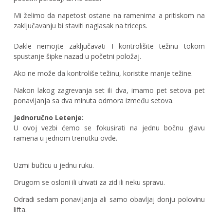
Mi želimo da napetost ostane na ramenima a pritiskom na
zaključavanju bi staviti naglasak na triceps.
Dakle nemojte zaključavati I kontrolišite težinu tokom
spustanje šipke nazad u početni položaj.
Ako ne može da kontroliše težinu, koristite manje težine.
Nakon lakog zagrevanja set ili dva, imamo pet setova pet
ponavljanja sa dva minuta odmora između setova.
Jednoručno Letenje:
U ovoj vezbi ćemo se fokusirati na jednu bočnu glavu
ramena u jednom trenutku ovde.
Uzmi bučicu u jednu ruku.
Drugom se osloni ili uhvati za zid ili neku spravu.
Odradi sedam ponavljanja ali samo obavljaj donju polovinu
lifta.