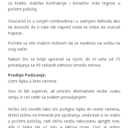
za kratko statičke kontrakcije i konačno vrati tegove u
početni položaj.
Osećaćeš to u svojim romboidima i u zadnjem deltoidu ako
ne dozvoliš da ti ruke ide napred onda ne treba da osećaš
trapeze.
Počnite sa vrlo malom težinom da se naviknes na vežbu na
ovaj način.
Nakon što se bolje upoznaš sa njom, do tri seta od 15
ponavljanja sa 90 sekundi odmora između setova.
Prednje Podizanje:
Uzmi šipku u širini ramena.
Ovo će biti superset, ali umesto alternativne vezbe svaku
seriju, ti ceš raditi sa svakim ponavljanjem.
Većbu ćeš izvoditi tako sto podigne šipku do visine ramena,
držeći težinu na trenutak pre spuštanja, onda kad si se vratio
u početni položaj, radi sličnu vezbu takozvanu upright row,
gde ti šipka ide uz telo a laktovi izvan. Ovo je jedno