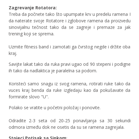
Zagrevanje Rotatora:
Treba da počnete tako što upumpate krv u predelu ramena I
da naterate svoje Rotatore i zglobove ramena da proizvedu
sinovijalnu tečnost tako da se zagreje i premaze za jak
trening koji se sprema.
Uzmite fitness band i zamotati ga čvrstog negde i držite oba
kraj.
Savijte lakat tako da ruka pravi ugao od 90 stepeni i podigne
ih tako da nadlaktica je paralelna sa podom.
Koristeći samo snagu iz svog ramena, rotirati ruke tako da
vuces kraj benda da ruke izgledaju kao da pokušavate da
formirate slovo "U".
Polako se vratite u početni položaj i ponovite.
Odradite 2-3 seta od 20-25 ponavljanja sa 30 sekundi
odmora između dok ne osetis da su se ramena zagrejala.
Stojeci Potisak sa Sipkom
: