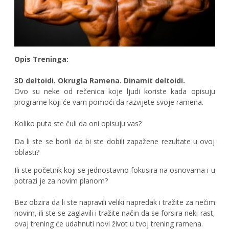
Opis Treninga:
3D deltoidi. Okrugla Ramena. Dinamit deltoidi.
Ovo su neke od rečenica koje ljudi koriste kada opisuju
programe koji će vam pomoći da razvijete svoje ramena.
Koliko puta ste čuli da oni opisuju vas?
Da li ste se borili da bi ste dobili zapažene rezultate u ovoj
oblasti?
Ili ste početnik koji se jednostavno fokusira na osnovama i u
potrazi je za novim planom?
Bez obzira da li ste napravili veliki napredak i tražite za nečim
novim, ili ste se zaglavili i tražite način da se forsira neki rast,
ovaj trening će udahnuti novi život u tvoj trening ramena.