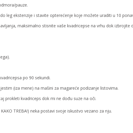
m odmora/pauze.
o leg ekstenzije i stavite opterećenje koje možete uraditi u 10 ponav
ljanja, maksimalno stisnite vaše kvadricepse na vrhu dok izbrojite do
ega).
kvadricepsa po 90 sekundi.
jestim (iza mene) na mašini za magareće podizanje listovima.
 prokleti kvadriceps dok mi ne dođu suze na oči.
 KAKO TREBA!) neka postavi svoje iskustvo vezano za nju.