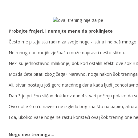
Probajte frajeri, i nemojte mene da proklinjete
Često me pitaju sta radim za svoje noge - istina i ne baš mnog
Ne mnogo od mojih vježbača može napraviti nešto slično.
Neki su jednostavno mlakonje, dok kod ostalih efekti ove šok ru
Možda ćete pitati zbog čega? Naravno, noge nakon šok treninga će
Ali, stvari postaju još gore narednog dana kada ljudi jednostavno
Dan 3 je prilično sličan dok kroz dan 4 stvari počinju polako da s
Ovo dolje što ću navesti ne izgleda bog zna što na papiru, ali u
I da, ukoliko vaše noge ne rastu koristeći ovaj šok trening one neć
Nego evo treninga…