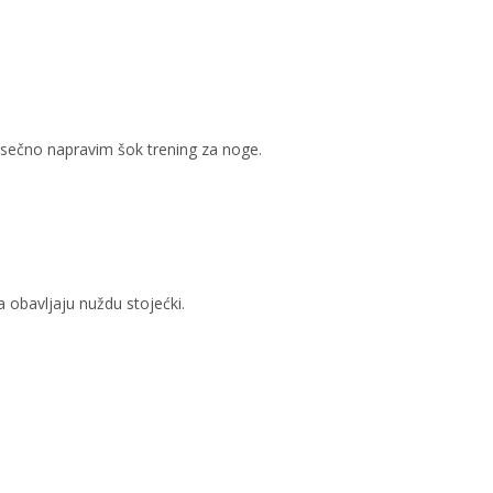
esečno napravim šok trening za noge.
a obavljaju nuždu stojećki.