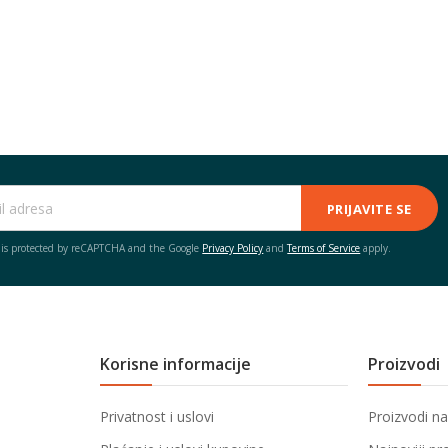
PRIJAVITE SE
e is protected by reCAPTCHA and the Google
Privacy Policy
and
Terms of Service
apply.
Korisne informacije
Proizvodi
Privatnost i uslovi
Proizvodi na