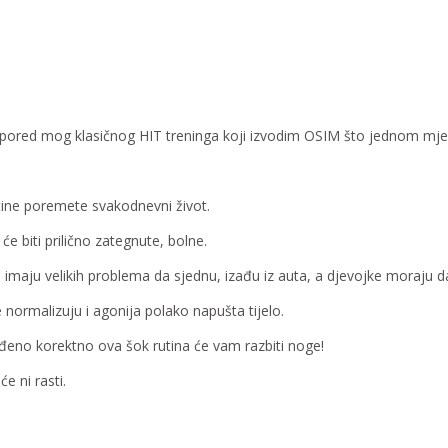
o pored mog klasičnog HIT treninga koji izvodim OSIM što jednom mj
tine poremete svakodnevni život.
 biti prilično zategnute, bolne.
 imaju velikih problema da sjednu, izađu iz auta, a djevojke moraju d
e normalizuju i agonija polako napušta tijelo.
rađeno korektno ova šok rutina će vam razbiti noge!
e ni rasti.