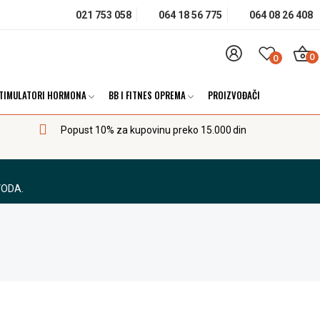
021 753 058
064 18 56 775
064 08 26 408
0
0
TIMULATORI HORMONA
BB I FITNES OPREMA
PROIZVOĐAČI
Popust 10% za kupovinu preko 15.000 din
VODA.