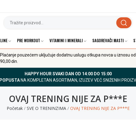
LINE
PRE WORKOUT
VITAMINI I MINERALI
SAGOREVAČI MASTI
S
Plaćanje pouzećem uključuje dodatnu uslugu otkupa novca u iznosu od
90,00 din.
HAPPY HOUR SVAKI DAN OD 14:00 DO 15:00
 POPUSTA
NA KOMPLETAN ASORTIMAN, IZUZEV VEĆ SNIŽENIH PROIZ
OVAJ TRENING NIJE ZA P***E
Početak
SVE O TRENINZIMA
OVAJ TRENING NIJE ZA P***E