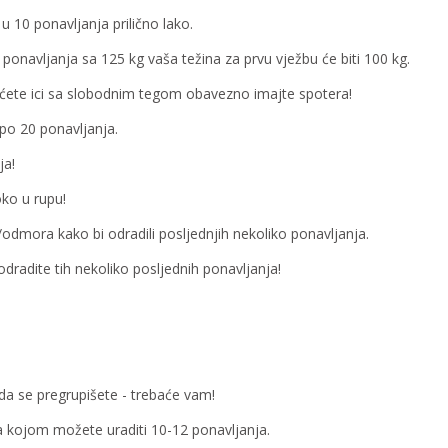
 u 10 ponavljanja prilično lako.
 ponavljanja sa 125 kg vaša težina za prvu vježbu će biti 100 kg.
ćete ici sa slobodnim tegom obavezno imajte spotera!
po 20 ponavljanja.
ja!
ko u rupu!
odmora kako bi odradili posljednjih nekoliko ponavljanja.
radite tih nekoliko posljednih ponavljanja!
da se pregrupišete - trebaće vam!
a kojom možete uraditi 10-12 ponavljanja.