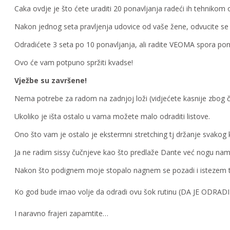
Caka ovdje je što ćete uraditi 20 ponavljanja radeći ih tehniko
Nakon jednog seta pravljenja udovice od vaše žene, odvucite se d
Odradićete 3 seta po 10 ponavljanja, ali radite VEOMA spora ponav
Ovo će vam potpuno spržiti kvadse!
Vježbe su završene!
Nema potrebe za radom na zadnjoj loži (vidjećete kasnije zbog č
Ukoliko je išta ostalo u vama možete malo odraditi listove.
Ono što vam je ostalo je ekstermni stretching tj držanje svakog 
Ja ne radim sissy čučnjeve kao što predlaže Dante već nogu nam
Nakon što podignem moje stopalo nagnem se pozadi i istezem taj
Ko god bude imao volje da odradi ovu šok rutinu (DA JE ODRADI
I naravno frajeri zapamtite…