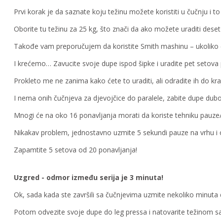
Prvi korak je da saznate koju težinu možete koristiti u čučnju i to
Oborite tu težinu za 25 kg, što znači da ako možete uraditi deset
Takođe vam preporučujem da koristite Smith mashinu – ukoliko 
I krećemo… Zavucite svoje dupe ispod šipke i uradite pet setova 
Prokleto me ne zanima kako ćete to uraditi, ali odradite ih do kra
I nema onih čučnjeva za djevojčice do paralele, zabite dupe dubo
Mnogi će na oko 16 ponavljanja morati da koriste tehniku pauze/
Nikakav problem, jednostavno uzmite 5 sekundi pauze na vrhu i od
Zapamtite 5 setova od 20 ponavljanja!
Uzgred - odmor između serija je 3 minuta!
Ok, sada kada ste završili sa čučnjevima uzmite nekoliko minuta 
Potom odvezite svoje dupe do leg pressa i natovarite težinom s