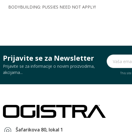
BODYBUILDING: PUSSIES NEED NOT APPLY!
Prijavite se za Newsletter
Prijavite se za informacije o novim proizvodima,
akcijama...
This sit
Šafarikova 80, lokal 1