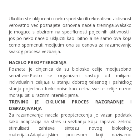
Ukoliko ste ukljuceni u neku sportsku ili rekreativnu aktivnost
verovatno vec poznajete
osnovna nacela treninga.Svakako
je moguce s obzirom na specificnosti pojedinih aktivnosti i
jos po neko nacelo ukljuciti kao
bitno a ne samo ova koja
cemo spomenuti,medjutim ona su osnova za razumevanje
svakog procesa vezbanja.
NACELO PREOPTERECENJA
Poznata je cinjenica da su bioloske celije medjusobno
senzitivne.Posto se organizam sastoji od milijardi
individualnih celija,a u stanju dobrog telesnog i psihickog
stanja pojedinca funkcionise kao celina,sve te celije nuzno
moraju biti u raznim interakcijama.
TRENING JE CIKLUCNI PROCES RAZGRADNJE I
IZGRADJIVANJA
Za razumevanje nacela preopterecenja je vazan podatak
kako adaptacija na stres u vezbanju koju zapravo zelimo
stimulisati zahteva sintezu novog bioloskog
materijala.Adaptacijskim procesom koji nazivamo