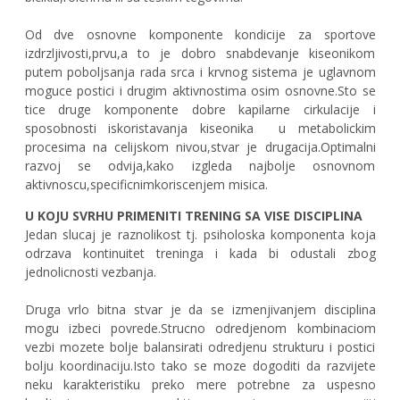
Od dve osnovne komponente kondicije za sportove
izdrzljivosti,prvu,a to je dobro snabdevanje kiseonikom
putem poboljsanja rada srca i krvnog sistema je uglavnom
moguce postici i drugim aktivnostima osim osnovne.Sto se
tice druge komponente dobre kapilarne cirkulacije i
sposobnosti iskoristavanja kiseonika
u metabolickim
procesima na celijskom nivou,stvar je drugacija.Optimalni
razvoj se odvija,kako izgleda najbolje osnovnom
aktivnoscu,specificnimkoriscenjem misica.
U KOJU SVRHU PRIMENITI TRENING SA VISE DISCIPLINA
Jedan slucaj je raznolikost tj. psiholoska komponenta koja
odrzava kontinuitet treninga i kada bi odustali zbog
jednolicnosti vezbanja.
Druga vrlo bitna stvar je da se izmenjivanjem disciplina
mogu izbeci povrede.Strucno odredjenom kombinaciom
vezbi mozete bolje balansirati odredjenu strukturu i postici
bolju koordinaciju.Isto tako se moze dogoditi da razvijete
neku karakteristiku preko mere potrebne za uspesno