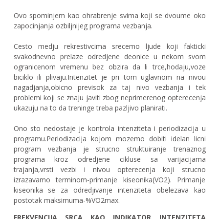
Ovo spominjem kao ohrabrenje svima koji se dvoume oko
zapocinjanja ozbiljnijeg programa vezbanja.
Cesto medju rekrestivcima srecemo ljude koji fakticki
svakodnevno prelaze odredjene deonice u nekom svom
ogranicenom vremenu bez obzira da li trce,hodaju,voze
biciklo ili plivaju.Intenzitet je pri tom uglavnom na nivou
nagadjanja,obicno previsok za taj nivo vezbanja i tek
problemi koji se znaju javiti zbog neprimerenog opterecenja
ukazuju na to da treninge treba pazljivo planirati.
Ono sto nedostaje je kontrola intenziteta i periodizacija u
programu.Periodizacija kojom mozemo dobiti idelan licni
program vezbanja je strucno struktuiranje trenaznog
programa kroz odredjene cikluse sa varijacijama
trajanja,vrsti vezbi i nivou opterecenja koji strucno
izrazavamo terminom-primanje kiseonika(VO2). Primanje
kiseonika se za odredjivanje intenziteta obelezava kao
postotak maksimuma-%VO2max.
FREKVENCIJA SRCA KAO INDIKATOR INTENZITETA