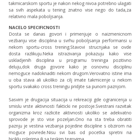
takmicarskom sportu je nakon nekog nivoa potrebno ulagati
sa svih aspekata u tening znatno vise nego do tada,za
relativno mala poboljsanja.
NACELO SPECIFICNOSTI
Dosta se danas govori i primenjuje o naizmenicnom
vezbanju vise disciplina u svrhu poboljsanja performansi u
nekom sportu-cross trening.Stavovi strucnjaka se ovde
dosta razlikuju.Neka istrazivanja pokazuju kako vise
uskladjenih disciplina u programu treninga pozitivno
deluju,dok druga govore kako je osnovnu disciplinu
nemoguce nadoknaditi nekom drugom.Verovatno istine ima
u oba stava ali ukoliko za cilj imate takmicenje u nekom
sportu svakako cross treningu pridjite sa punom paznjom.
Sasvim je drugacija situacija u rekreaciji gde ogranicenja u
smislu vrste aktivnosti fakticki ne postoje.Svestrani razvitak
organizma kroz razlicite aktivnosti ukoliko se adekvatno
sprovode je sto vise pozeljan.Ono na sta treba obratiti
paznju je vestina vezbanja pojedine discipline s obzirom na
moguce povrede.Nisu svi bas od pocetka spretni na
biciklu,rolerima ili sa teskim tegovima.