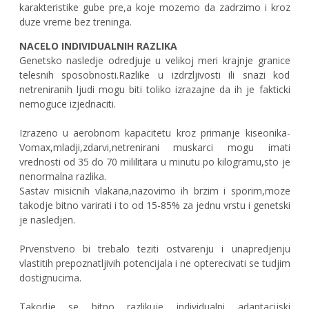
karakteristike gube pre,a koje mozemo da zadrzimo i kroz
duze vreme bez treninga.
NACELO INDIVIDUALNIH RAZLIKA
Genetsko nasledje odredjuje u velikoj meri krajnje granice
telesnih sposobnosti.Razlike u izdrzljivosti ili snazi kod
netreniranih ljudi mogu biti toliko izrazajne da ih je fakticki
nemoguce izjednaciti.
Izrazeno u aerobnom kapacitetu kroz primanje kiseonika-
Vomax,mladji,zdarvi,netrenirani muskarci mogu imati
vrednosti od 35 do 70 mililitara u minutu po kilogramu,sto je
nenormalna razlika.
Sastav misicnih vlakana,nazovimo ih brzim i sporim,moze
takodje bitno varirati i to od 15-85% za jednu vrstu i genetski
je nasledjen.
Prvenstveno bi trebalo teziti ostvarenju i unapredjenju
vlastitih prepoznatljivih potencijala i ne opterecivati se tudjim
dostignucima.
Takodje se bitno razlikuje individualni adaptacijski