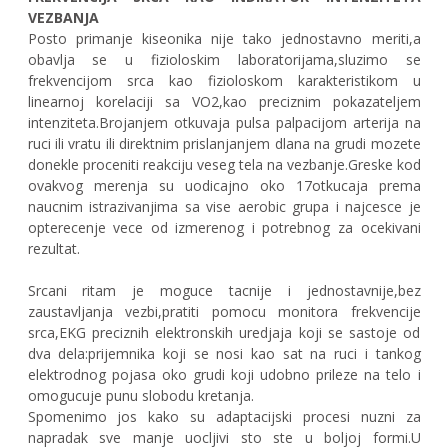
VEZBANJA
Posto primanje kiseonika nije tako jednostavno meriti,a
obavlja se u fizioloskim laboratorijama,sluzimo se
frekvencijom srca kao fizioloskom karakteristikom u
linearnoj korelaciji sa VO2,kao preciznim pokazateljem
intenziteta.Brojanjem otkuvaja pulsa palpacijom arterija na
ruci ili vratu ili direktnim prislanjanjem dlana na grudi mozete
donekle proceniti reakciju veseg tela na vezbanje.Greske kod
ovakvog merenja su uodicajno oko 17otkucaja prema
naucnim istrazivanjima sa vise aerobic grupa i najcesce je
opterecenje vece od izmerenog i potrebnog za ocekivani
rezultat.
Srcani ritam je moguce tacnije i jednostavnije,bez
zaustavljanja vezbi,pratiti pomocu monitora frekvencije
srca,EKG preciznih elektronskih uredjaja koji se sastoje od
dva dela:prijemnika koji se nosi kao sat na ruci i tankog
elektrodnog pojasa oko grudi koji udobno prileze na telo i
omogucuje punu slobodu kretanja.
Spomenimo jos kako su adaptacijski procesi nuzni za
napradak sve manje uocljivi sto ste u boljoj formi.U