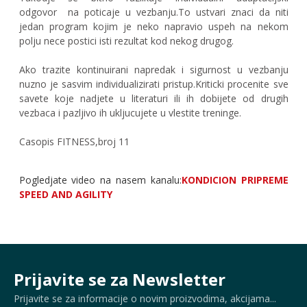
odgovor
na poticaje u vezbanju.To ustvari znaci da niti
jedan program kojim je neko napravio uspeh na nekom
polju nece postici isti rezultat kod nekog drugog.
Ako trazite kontinuirani napredak i sigurnost u vezbanju
nuzno je sasvim individualizirati pristup.Kriticki procenite sve
savete koje nadjete u literaturi ili ih dobijete od drugih
vezbaca i pazljivo ih ukljucujete u vlestite treninge.
Casopis FITNESS,broj 11
Pogledjate video na nasem kanalu:
KONDICION PRIPREME
SPEED AND AGILITY
Prijavite se za Newsletter
Prijavite se za informacije o novim proizvodima, akcijama...