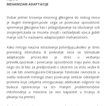
MEHANIZAM ADAPTACIJE
Dobar primer trosenja misicnog glikogena do niskog nivoa
je dugim treningom,posle cega se povecava sposobnost
spremanja glikogena kao i prilagodjavanje na izlucivanje soli
znojenjem,kada se mozete znojiti i rashladjivati vise,a gubiti
manje soli.To nazivamo adaptacijskim mehanizmom.
Kako mnoga naucna istrazivanja potvrdjuju,ukoliko je stres
preniskog intenziteta ili prekratak nece se stimulisati
adaptacijski proces.Ako je stres u vezbanju
prevelik,oporavak i povecanje sposobnosti traju puno duze
nego sto bi bilo za predpostaviti s obzirom za vrstu vezbe ili
ce cak biti onemoguceni.Odrzavanje fizioloske ravnoteze u
svetlu redovnih treninga znaci povecanje sinteze odredjenih
proteina koje celijama omogucavaju adekvatan odgovor na
buduca opterecenja sa sto manjim problemom(vise
mitohondrija u misicima za veci kapacitet u trcanju ili
plivanju na primer).