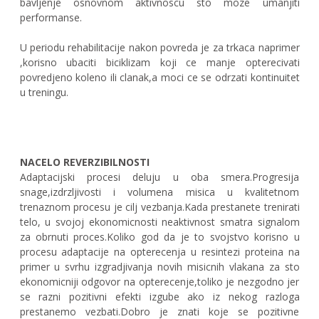
bavljenje osnovnom aktivnoscu sto moze umanjiti
performanse.
U periodu rehabilitacije nakon povreda je za trkaca naprimer
,korisno ubaciti biciklizam koji ce manje opterecivati
povredjeno koleno ili clanak,a moci ce se odrzati kontinuitet
u treningu.
NACELO REVERZIBILNOSTI
Adaptacijski procesi deluju u oba smera.Progresija
snage,izdrzljivosti i volumena misica u kvalitetnom
trenaznom procesu je cilj vezbanja.Kada prestanete trenirati
telo, u svojoj ekonomicnosti neaktivnost smatra signalom
za obrnuti proces.Koliko god da je to svojstvo korisno u
procesu adaptacije na opterecenja u resintezi proteina na
primer u svrhu izgradjivanja novih misicnih vlakana za sto
ekonomicniji odgovor na opterecenje,toliko je nezgodno jer
se razni pozitivni efekti izgube ako iz nekog razloga
prestanemo vezbati.Dobro je znati koje se pozitivne