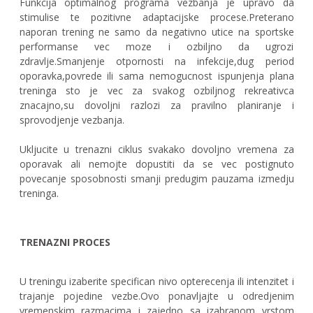
Funkcija optimalnog programa vezbanja je upravo da
stimulise te pozitivne adaptacijske procese.Preterano
naporan trening ne samo da negativno utice na sportske
performanse vec moze i ozbiljno da ugrozi
zdravlje.Smanjenje otpornosti na infekcije,dug period
oporavka,povrede ili sama nemogucnost ispunjenja plana
treninga sto je vec za svakog ozbiljnog rekreativca
znacajno,su dovoljni razlozi za pravilno planiranje i
sprovodjenje vezbanja.
Ukljucite u trenazni ciklus svakako dovoljno vremena za
oporavak ali nemojte dopustiti da se vec postignuto
povecanje sposobnosti smanji predugim pauzama izmedju
treninga.
TRENAZNI PROCES
U treningu izaberite specifican nivo opterecenja ili intenzitet i
trajanje pojedine vezbe.Ovo ponavljajte u odredjenim
vremenskim razmacima i zajedno sa izabranom vrstom