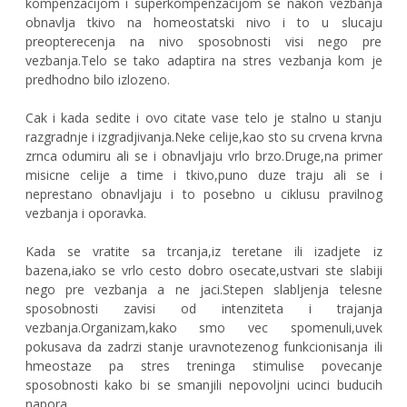
kompenzacijom i superkompenzacijom se nakon vezbanja
obnavlja tkivo na homeostatski nivo i to u slucaju
preopterecenja na nivo sposobnosti visi nego pre
vezbanja.Telo se tako adaptira na stres vezbanja kom je
predhodno bilo izlozeno.
Cak i kada sedite i ovo citate vase telo je stalno u stanju
razgradnje i izgradjivanja.Neke celije,kao sto su crvena krvna
zrnca odumiru ali se i obnavljaju vrlo brzo.Druge,na primer
misicne celije a time i tkivo,puno duze traju ali se i
neprestano obnavljaju i to posebno u ciklusu pravilnog
vezbanja i oporavka.
Kada se vratite sa trcanja,iz teretane ili izadjete iz
bazena,iako se vrlo cesto dobro osecate,ustvari ste slabiji
nego pre vezbanja a ne jaci.Stepen slabljenja telesne
sposobnosti zavisi od intenziteta i trajanja
vezbanja.Organizam,kako smo vec spomenuli,uvek
pokusava da zadrzi stanje uravnotezenog funkcionisanja ili
hmeostaze pa stres treninga stimulise povecanje
sposobnosti kako bi se smanjili nepovoljni ucinci buducih
napora.