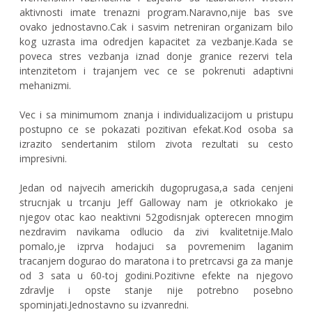
aktivnosti imate trenazni program.Naravno,nije bas sve
ovako jednostavno.Cak i sasvim netreniran organizam bilo
kog uzrasta ima odredjen kapacitet za vezbanje.Kada se
poveca stres vezbanja iznad donje granice rezervi tela
intenzitetom i trajanjem vec ce se pokrenuti adaptivni
mehanizmi.
Vec i sa minimumom znanja i individualizacijom u pristupu
postupno ce se pokazati pozitivan efekat.Kod osoba sa
izrazito sendertanim stilom zivota rezultati su cesto
impresivni.
Jedan od najvecih americkih dugoprugasa,a sada cenjeni
strucnjak u trcanju Jeff Galloway nam je otkriokako je
njegov otac kao neaktivni 52godisnjak opterecen mnogim
nezdravim navikama odlucio da zivi kvalitetnije.Malo
pomalo,je izprva hodajuci sa povremenim laganim
tracanjem dogurao do maratona i to pretrcavsi ga za manje
od 3 sata u 60-toj godini.Pozitivne efekte na njegovo
zdravlje i opste stanje nije potrebno posebno
spominjati.Jednostavno su izvanredni.