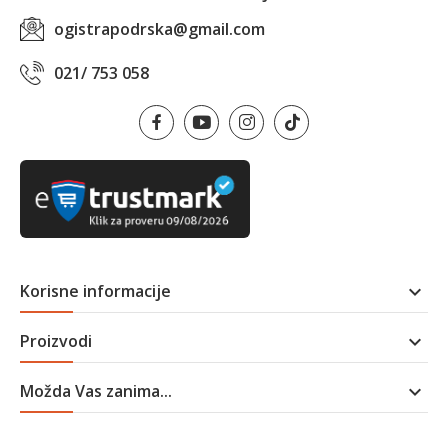
ogistrapodrska@gmail.com
021/ 753 058
Korisne informacije

Proizvodi

Možda Vas zanima...
