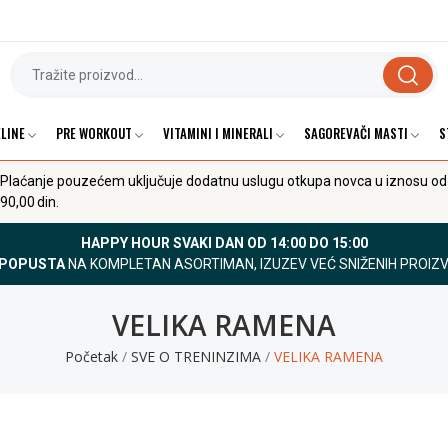
LINE
PRE WORKOUT
VITAMINI I MINERALI
SAGOREVAČI MASTI
S
Plaćanje pouzećem uključuje dodatnu uslugu otkupa novca u iznosu od
90,00 din.
HAPPY HOUR SVAKI DAN OD 14:00 DO 15:00
 POPUSTA
NA KOMPLETAN ASORTIMAN, IZUZEV VEĆ SNIŽENIH PROIZ
VELIKA RAMENA
Početak
SVE O TRENINZIMA
VELIKA RAMENA