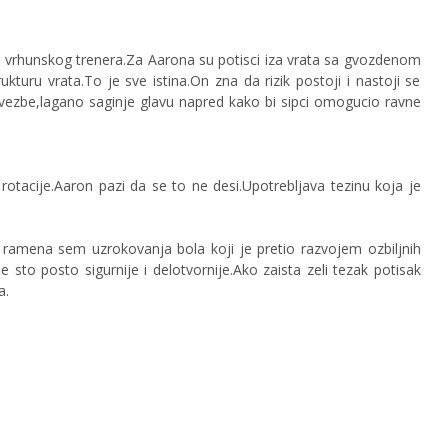
 vrhunskog trenera.Za Aarona su potisci iza vrata sa gvozdenom
turu vrata.To je sve istina.On zna da rizik postoji i nastoji se
vezbe,lagano saginje glavu napred kako bi sipci omogucio ravne
otacije.Aaron pazi da se to ne desi.Upotrebljava tezinu koja je
va ramena sem uzrokovanja bola koji je pretio razvojem ozbiljnih
sto posto sigurnije i delotvornije.Ako zaista zeli tezak potisak
a.