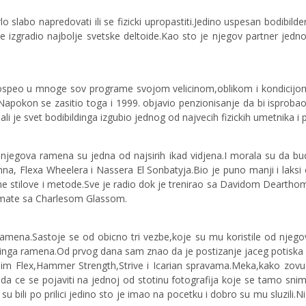
o slabo napredovati ili se fizicki upropastiti.Jedino uspesan bodibild
je izgradio najbolje svetske deltoide.Kao sto je njegov partner je
dospeo u mnoge sov programe svojom velicinom,oblikom i kondicijo
Napokon se zasitio toga i 1999. objavio penzionisanje da bi isproba
ali je svet bodibildinga izgubio jednog od najvecih fizickih umetnika 
jegova ramena su jedna od najsirih ikad vidjena.I morala su da budu 
a, Flexa Wheelera i Nassera El Sonbatyja.Bio je puno manji i laksi od
 razne stilove i metode.Sve je radio dok je trenirao sa Davidom Dea
 imate sa Charlesom Glassom.
ramena.Sastoje se od obicno tri vezbe,koje su mu koristile od njegov
eninga ramena.Od prvog dana sam znao da je postizanje jaceg potiska 
jim Flex,Hammer Strength,Strive i Icarian spravama.Meka,kako zov
di da ce se pojaviti na jednoj od stotinu fotografija koje se tamo s
 bili po prilici jedino sto je imao na pocetku i dobro su mu sluzili.
Ni