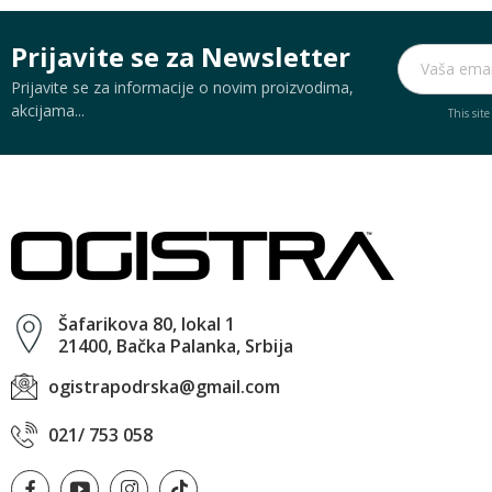
Prijavite se za Newsletter
Prijavite se za informacije o novim proizvodima,
akcijama...
This sit
Šafarikova 80, lokal 1
21400, Bačka Palanka, Srbija
ogistrapodrska@gmail.com
021/ 753 058