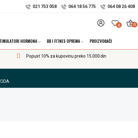
021 753 058
064 18 56 775
064 08 26 408
0
0
TIMULATORI HORMONA
BB I FITNES OPREMA
PROIZVOĐAČI
Popust 10% za kupovinu preko 15.000 din
VODA.