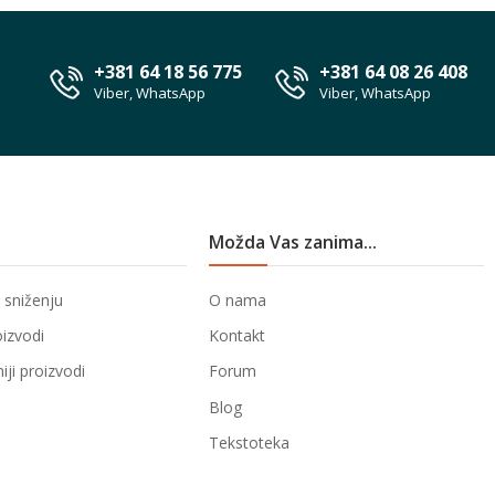
+381 64 18 56 775
+381 64 08 26 408
Viber, WhatsApp
Viber, WhatsApp
Možda Vas zanima...
 sniženju
O nama
oizvodi
Kontakt
ji proizvodi
Forum
Blog
Tekstoteka