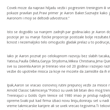
Covek moze da napravi hiljadu vezbi i pogresnim treningom ili vrl
pokaze pravilan put.Pravi primer je Aaron Baker.Saznajte kako 
Aaronom i moji se deltoidi udvostruce.“
Isto se dogodilo sa rvanjem zadnjih par godina.Iako je Aaron 
pozicije jer su manje fizicke proporcije postizale bolje rezultate.
licnost i nezemaljsko telo omogucilo gladak prelaz u to podrucje,
Iako je Aaron poznat po celokupnom razvoju bez slabih tacaka,n
Yatesa,Paulla Dilleta,Garyja Strydoma,Mikea Christiana,Jima Quinn
sve su zasenila.Aaron je trenirao vise od 20 godina i razvijao
vezbe do upotrebe misica za koje ne mozete da zamislite da ih
Ipak,Aaron se vracao osnovnoj rutini prepunoj vezbi za misice 
Arnold Classic takmicenja.“Potisci su uvek bili bitan deo mog tr
Trenirajuci u Golds Gym Venice od 1980 imao je pristup najbol
opreme.
Svaki put kad firma izbaci novu liniju,doniraju set u na
vreme takmicarske karijere ali se uvek vrecao tegovima.Ti tekovi su