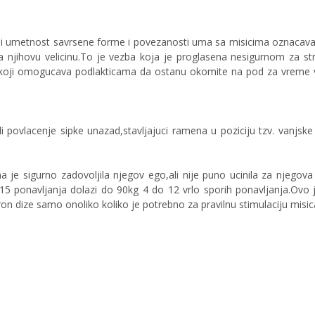
li umetnost savrsene forme i povezanosti uma sa misicima oznacava
 njihovu velicinu.To je vezba koja je proglasena nesigurnom za struk
sak koji omogucava podlakticama da ostanu okomite na pod za vreme 
ovlacenje sipke unazad,stavljajuci ramena u poziciju tzv. vanjske r
na je sigurno zadovoljila njegov ego,ali nije puno ucinila za njego
 ponavljanja dolazi do 90kg 4 do 12 vrlo sporih ponavljanja.Ovo je 
aron dize samo onoliko koliko je potrebno za pravilnu stimulaciju misic