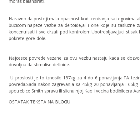
moras balansirati.
Naravno da postoji mala opasnost kod treniranja sa tegovima a
bucicom najteze vezbe za deltoide,ali i one koje su zasluzne za
koncentrisati i sve drzati pod kontrolom.Upotrebljavajuci sti
pokrete gore-dole.
Najcesce povrede vezane za ovu vezbu nastaju kada se dozvoli p
dovoljna da stimulise deltoide.
U proslosti je to iznosilo 157kg za 4 do 6 ponavljanja.TA tezi
povreda.
Sada nakon zagrevanja sa 45kg 20 ponavljanja i 65kg 15
upotrebice Smith spravu ili slicnu njoj.Kao i vecina bodibildera A
OSTATAK TEKSTA NA
BLOGU