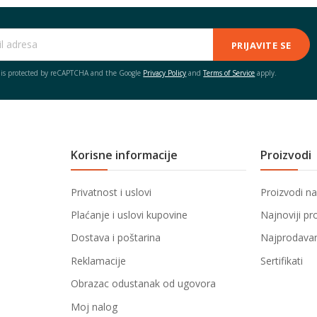
PRIJAVITE SE
e is protected by reCAPTCHA and the Google
Privacy Policy
and
Terms of Service
apply.
Korisne informacije
Proizvodi
Privatnost i uslovi
Proizvodi na
Plaćanje i uslovi kupovine
Najnoviji pr
Dostava i poštarina
Najprodavani
Reklamacije
Sertifikati
Obrazac odustanak od ugovora
Moj nalog