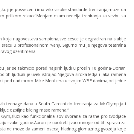
er,koji je posvecen i ima vrlo visoke standarde treniranja,moze da
dnom prilikom rekao:“Menjam osam nedelja treniranja za vezbu sa
m koja nagovestava sampiona,sve cesce je degradiran na slabije
o srecu u profesionalnom rvanju.Sigurno mu je njegova teatralna
i pravog dzentlmena.
jer se takmicio pored najsirih ljudi u proslih 10 godina-Dorian
 tih ljudi,ali je uvek istrajao.Njegova siroka ledja i jaka ramena
rthom i pod nadzorom Mike Mentzera u svojim WBF danima,od jedne
ih teenage dana u South Carolini do treniranja za Mr.Olympija i
kljuc ozbiljne bilding mase ramena.“
u Gym,sluzi kao funkcionalna sov dvorana za razne proizvodjace
nimaju svake godine.Aaron je upotrebljivao mnoge od tih sprava za
sta ne moze da zameni osecaj hladnog glomaznog gvozdja koje