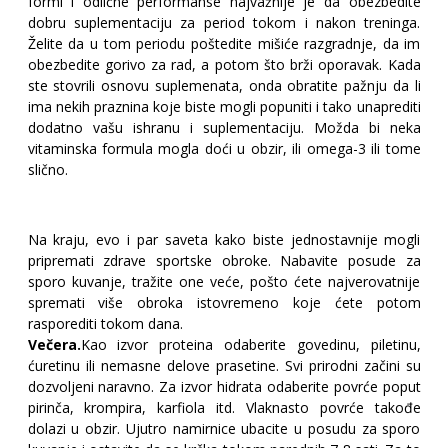
formi i odlične performanse najvažnije je da obezbedite
dobru suplementaciju za period tokom i nakon treninga.
Želite da u tom periodu poštedite mišiće razgradnje, da im
obezbedite gorivo za rad, a potom što brži oporavak. Kada
ste stovrili osnovu suplemenata, onda obratite pažnju da li
ima nekih praznina koje biste mogli popuniti i tako unaprediti
dodatno vašu ishranu i suplementaciju. Možda bi neka
vitaminska formula mogla doći u obzir, ili omega-3 ili tome
slično.
Na kraju, evo i par saveta kako biste jednostavnije mogli
pripremati zdrave sportske obroke. Nabavite posude za
sporo kuvanje, tražite one veće, pošto ćete najverovatnije
spremati više obroka istovremeno koje ćete potom
rasporediti tokom dana.
Večera.
Kao izvor proteina odaberite govedinu, piletinu,
ćuretinu ili nemasne delove prasetine. Svi prirodni začini su
dozvoljeni naravno. Za izvor hidrata odaberite povrće poput
pirinča, krompira, karfiola itd. Vlaknasto povrće takođe
dolazi u obzir. Ujutro namirnice ubacite u posudu za sporo