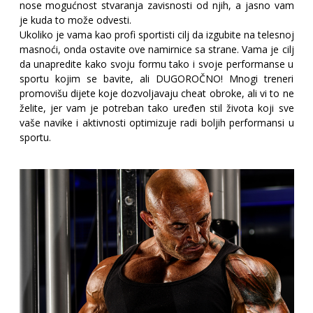
nose mogućnost stvaranja zavisnosti od njih, a jasno vam
je kuda to može odvesti.
Ukoliko je vama kao profi sportisti cilj da izgubite na telesnoj
masnoći, onda ostavite ove namirnice sa strane. Vama je cilj
da unapredite kako svoju formu tako i svoje performanse u
sportu kojim se bavite, ali DUGOROČNO! Mnogi treneri
promovišu dijete koje dozvoljavaju cheat obroke, ali vi to ne
želite, jer vam je potreban tako uređen stil života koji sve
vaše navike i aktivnosti optimizuje radi boljih performansi u
sportu.