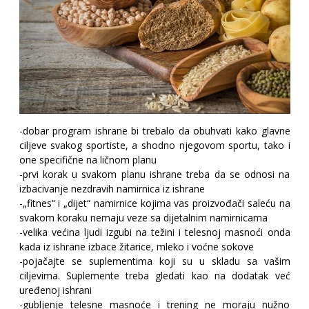
-dobar program ishrane bi trebalo da obuhvati kako glavne
ciljeve svakog sportiste, a shodno njegovom sportu, tako i
one specifične na ličnom planu
-prvi korak u svakom planu ishrane treba da se odnosi na
izbacivanje nezdravih namirnica iz ishrane
-„fitnes“ i „dijet“ namirnice kojima vas proizvođači saleću na
svakom koraku nemaju veze sa dijetalnim namirnicama
-velika većina ljudi izgubi na težini i telesnoj masnoći onda
kada iz ishrane izbace žitarice, mleko i voćne sokove
-pojačajte se suplementima koji su u skladu sa vašim
ciljevima. Suplemente treba gledati kao na dodatak već
uređenoj ishrani
-gubljenje telesne masnoće i trening ne moraju nužno