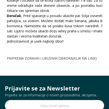
kuvanje i ostavite da se krčka tokom narednih 7-8 sati. Za to
vreme odrađujte vaše dnevne obaveze, a po povratku kući
čekaće vas spreman obrok.
Doručak.
Pred spavanje u posudu ubacite par šolja ovsenih
pahuljica, sa vodom. Možete dodati malo banana, jabuka ili
borovnica. Namestite da se polako kuva tokom narednih 7
sati. Ujutro možete ubaciti dozu whey praha u smešu i imate
slastan i veoma kvalitetan doručak.
Jednostavnost je uvek najbolji izbor!
PRIPREMA ZDRAVIH I UKUSNIH OBROKA(KLIK NA LINK)
Prijavite se za Newsletter
Prijavite se za informacije o novim proizvodima, akcijama...