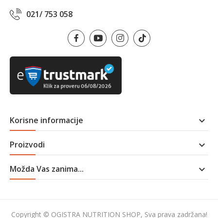
021/ 753 058
Korisne informacije

Proizvodi

Možda Vas zanima...

Copyright © OGISTRA NUTRITION SHOP, Sva prava zadržana!