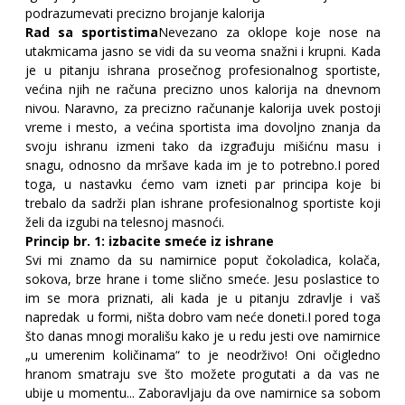
podrazumevati precizno brojanje kalorija
Rad sa sportistima
Nevezano za oklope koje nose na
utakmicama jasno se vidi da su veoma snažni i krupni. Kada
je u pitanju ishrana prosečnog profesionalnog sportiste,
većina njih ne računa precizno unos kalorija na dnevnom
nivou. Naravno, za precizno računanje kalorija uvek postoji
vreme i mesto, a većina sportista ima dovoljno znanja da
svoju ishranu izmeni tako da izgrađuju mišićnu masu i
snagu, odnosno da mršave kada im je to potrebno.I pored
toga, u nastavku ćemo vam izneti par principa koje bi
trebalo da sadrži plan ishrane profesionalnog sportiste koji
želi da izgubi na telesnoj masnoći.
Princip br. 1: izbacite smeće iz ishrane
Svi mi znamo da su namirnice poput čokoladica, kolača,
sokova, brze hrane i tome slično smeće. Jesu poslastice to
im se mora priznati, ali kada je u pitanju zdravlje i vaš
napredak u formi, ništa dobro vam neće doneti.I pored toga
što danas mnogi morališu kako je u redu jesti ove namirnice
„u umerenim količinama“ to je neodrživo! Oni očigledno
hranom smatraju sve što možete progutati a da vas ne
ubije u momentu... Zaboravljaju da ove namirnice sa sobom