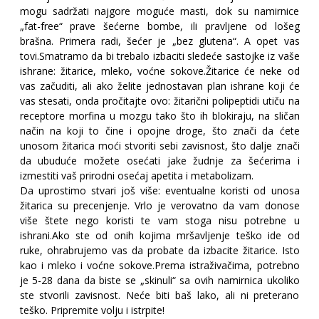
mogu sadržati najgore moguće masti, dok su namirnice
„fat-free“ prave šećerne bombe, ili pravljene od lošeg
brašna. Primera radi, šećer je „bez glutena“. A opet vas
tovi.
Smatramo da bi trebalo izbaciti sledeće sastojke iz vaše
ishrane: žitarice, mleko, voćne sokove.
Žitarice će neke od
vas začuditi, ali ako želite jednostavan plan ishrane koji će
vas stesati, onda pročitajte ovo: žitarični polipeptidi utiču na
receptore morfina u mozgu tako što ih blokiraju, na sličan
način na koji to čine i opojne droge, što znači da ćete
unosom žitarica moći stvoriti sebi zavisnost, što dalje znači
da ubuduće možete osećati jake žudnje za šećerima i
izmestiti vaš prirodni osećaj apetita i metabolizam.
Da uprostimo stvari još više: eventualne koristi od unosa
žitarica su precenjenje. Vrlo je verovatno da vam donose
više štete nego koristi te vam stoga nisu potrebne u
ishrani.
Ako ste od onih kojima mršavljenje teško ide od
ruke, ohrabrujemo vas da probate da izbacite žitarice. Isto
kao i mleko i voćne sokove.
Prema istraživačima, potrebno
je 5-28 dana da biste se „skinuli“ sa ovih namirnica ukoliko
ste stvorili zavisnost. Neće biti baš lako, ali ni preterano
teško. Pripremite volju i istrpite!