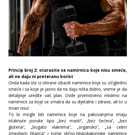
Princip broj 2: otarasite se namirnica koje nisu smeće,
ali ne daju ni preteranu korist
Onda kada ste iz ishrane izbacili namirnice koje su očigledno
smeće i za koje je jasno da ne daju ništa dobro, vreme je da
detaljnije uredite vaš plan. Ovde prvenstveno mislimo na
namirnice za koje se smatra da su dijetalne i zdrave, ali to u
stvari nisu!
To bi mogle biti namirnice koje na pakovanjima imaju
istaknute poruke tipa „bez masti“, „bez šećera“, „bez
glutena“, „bogato vlaknima“, „organsko“, „sa celim
zrnevljem žitarica“ i tome slično.
Niskokalorijske namirnice