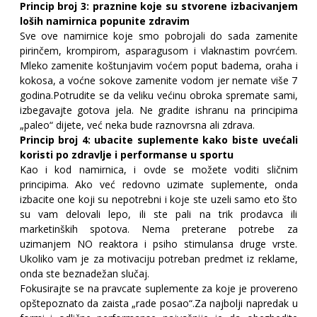
Princip broj 3: praznine koje su stvorene izbacivanjem
loših namirnica popunite zdravim
Sve ove namirnice koje smo pobrojali do sada zamenite
pirinčem, krompirom, asparagusom i vlaknastim povrćem.
Mleko zamenite koštunjavim voćem poput badema, oraha i
kokosa, a voćne sokove zamenite vodom jer nemate više 7
godina.
Potrudite se da veliku većinu obroka spremate sami,
izbegavajte gotova jela. Ne gradite ishranu na principima
„paleo“ dijete, već neka bude raznovrsna ali zdrava.
Princip broj 4: ubacite suplemente kako biste uvećali
koristi po zdravlje i performanse u sportu
Kao i kod namirnica, i ovde se možete voditi sličnim
principima. Ako već redovno uzimate suplemente, onda
izbacite one koji su nepotrebni i koje ste uzeli samo eto što
su vam delovali lepo, ili ste pali na trik prodavca ili
marketinških spotova. Nema preterane potrebe za
uzimanjem NO reaktora i psiho stimulansa druge vrste.
Ukoliko vam je za motivaciju potreban predmet iz reklame,
onda ste beznadežan slučaj.
Fokusirajte se na pravcate suplemente za koje je provereno
opštepoznato da zaista „rade posao“.
Za najbolji napredak u