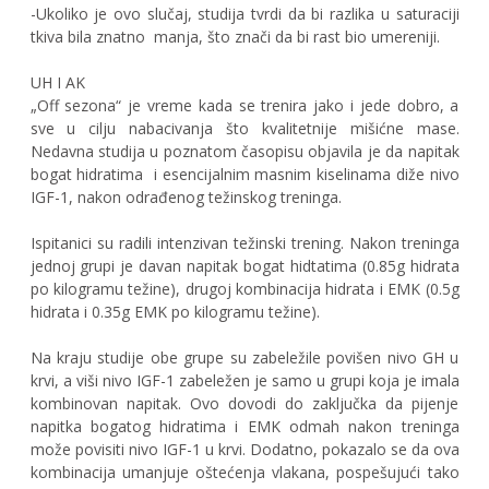
-Ukoliko je ovo slučaj, studija tvrdi da bi razlika u saturaciji
tkiva bila znatno manja, što znači da bi rast bio umereniji.
UH I AK
„Off sezona“ je vreme kada se trenira jako i jede dobro, a
sve u cilju nabacivanja što kvalitetnije mišićne mase.
Nedavna studija u poznatom časopisu objavila je da napitak
bogat hidratima i esencijalnim masnim kiselinama diže nivo
IGF-1, nakon odrađenog težinskog treninga.
Ispitanici su radili intenzivan težinski trening. Nakon treninga
jednoj grupi je davan napitak bogat hidtatima (0.85g hidrata
po kilogramu težine), drugoj kombinacija hidrata i EMK (0.5g
hidrata i 0.35g EMK po kilogramu težine).
Na kraju studije obe grupe su zabeležile povišen nivo GH u
krvi, a viši nivo IGF-1 zabeležen je samo u grupi koja je imala
kombinovan napitak. Ovo dovodi do zaključka da pijenje
napitka bogatog hidratima i EMK odmah nakon treninga
može povisiti nivo IGF-1 u krvi. Dodatno, pokazalo se da ova
kombinacija umanjuje oštećenja vlakana, pospešujući tako