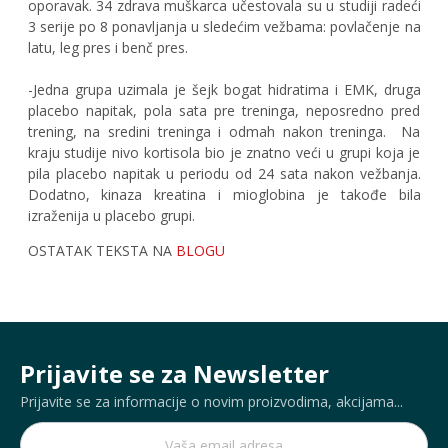
oporavak. 34 zdrava muškarca učestovala su u studiji radeći
3 serije po 8 ponavljanja u sledećim vežbama: povlačenje na
latu, leg pres i benč pres.
-Jedna grupa uzimala je šejk bogat hidratima i EMK, druga
placebo napitak, pola sata pre treninga, neposredno pred
trening, na sredini treninga i odmah nakon treninga. Na
kraju studije nivo kortisola bio je znatno veći u grupi koja je
pila placebo napitak u periodu od 24 sata nakon vežbanja.
Dodatno, kinaza kreatina i mioglobina je takođe bila
izraženija u placebo grupi.
OSTATAK TEKSTA NA
BLOGU
Prijavite se za Newsletter
Prijavite se za informacije o novim proizvodima, akcijama...