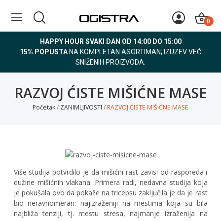
0
HAPPY HOUR SVAKI DAN OD 14:00 DO 15:00
15% POPUSTA
NA KOMPLETAN ASORTIMAN, IZUZEV VEĆ
SNIŽENIH PROIZVODA.
RAZVOJ ĆISTE MIŠIĆNE MASE
Početak
ZANIMLJIVOSTI
RAZVOJ ĆISTE MIŠIĆNE MASE
Više studija potvrdilo je da mišićni rast zavisi od rasporeda i
dužine mišićnih vlakana. Primera radi, nedavna studija koja
je pokušala ovo da pokaže na tricepsu zaključila je da je rast
bio neravnomeran: najizraženiji na mestima koja su bila
najbliža tenziji, tj. mestu stresa, najmanje izraženija na