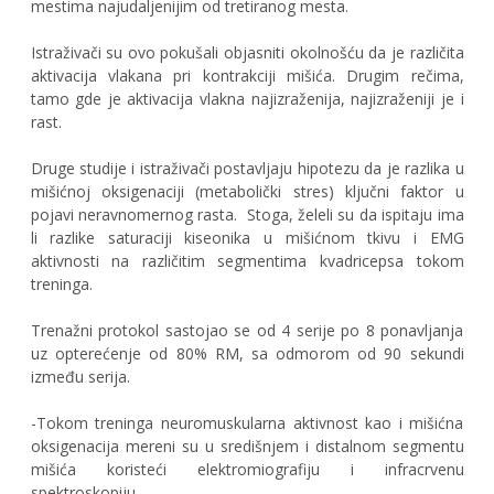
mestima najudaljenijim od tretiranog mesta.
Istraživači su ovo pokušali objasniti okolnošću da je različita
aktivacija vlakana pri kontrakciji mišića. Drugim rečima,
tamo gde je aktivacija vlakna najizraženija, najizraženiji je i
rast.
Druge studije i istraživači postavljaju hipotezu da je razlika u
mišićnoj oksigenaciji (metabolički stres) ključni faktor u
pojavi neravnomernog rasta. Stoga, želeli su da ispitaju ima
li razlike saturaciji kiseonika u mišićnom tkivu i EMG
aktivnosti na različitim segmentima kvadricepsa tokom
treninga.
Trenažni protokol sastojao se od 4 serije po 8 ponavljanja
uz opterećenje od 80% RM, sa odmorom od 90 sekundi
između serija.
-Tokom treninga neuromuskularna aktivnost kao i mišićna
oksigenacija mereni su u središnjem i distalnom segmentu
mišića koristeći elektromiografiju i infracrvenu
spektroskopiju.