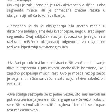
Na kraju je zaključeno da je EMG aktivnost bila slična u oba
segmenta mišića, ali je primećena znatna razlika u
oksigenaciji mišića tokom vežbanja.
-Primećeno je da je oksigenacija bila znatno manja u
distalnom (udaljenijem) delu kvadricepsa, nego u središnjem
segmentu. Ovaj zaključak stavlja hipotezu da je regionalna
razlika u mišićnok oksigenaciji odgovorna za regionalne
razlike u hipertrofiji aktiviranog mišića.
-Uvećani protok krvi kroz aktivirani mišić znači snabdevanje
tkiva nutrijentima i prisustvom anaboličkih hormona, koji
zajedno pospešuju mišićni rast. Ovo je možda razlog zašto
je segment mišića sa većom saturacijom tkiva zabeležio i
veći rast.
-Ova studija sastojala se iz jedne vežbe, što nas navodi na
potrebu treniranja jedne mišićne grupe sa više vežbi, kako bi
se mišići stimulisali iz različitih uglova i kako bi se ukupan
rast maksimizovao.