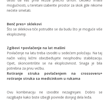
desiti da vas prva vežba prilično umori. Ukoliko imate
mogućnosti, u teretani izaberite prostor za skok gde nikome
nećete smetati.
Benč pres+ sklekovi
Što se sklekova tiče potrudite se da budu što je moguće više
eksplozivniji.
Zgibovi +povlačenje na lat mašini
Povlačenje na latu treba izvoditi u sedećem položaju. Na taj
način vašoj kičmi obezbeđujete neophodnu stabilizaciju.
Opet, skoncentrišite se na eksplozivnost. Snaga je bila
potrebna za prvu vežbu.
Rotiranje struka povlačenjem na crossoveru+
rotiranje struka sa medicinkom u rukama
Ovu kombinaciju ne izvodite nezagrejani. Dobro se
razgibajte kako biste izbegli povrede donjeg dela leđa.