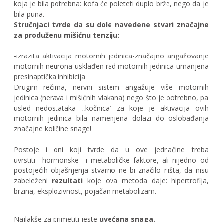
koja je bila potrebna: kofa će poleteti duplo brže, nego da je
bila puna.
Stručnjaci tvrde da su dole navedene stvari značajne
za produženu mišićnu tenziju:
-izrazita aktivacija motornih jedinica
-značajno angažovanje
motornih neurona
-usklađen rad motornih jedinica
-umanjena
presinaptička inhibicija
Drugim rečima, nervni sistem angažuje više motornih
jedinica (nerava i mišićnih vlakana) nego što je potrebno, pa
usled nedostataka ,,kočnica’’ za koje je aktivacija ovih
motornih jedinica bila namenjena dolazi do oslobađanja
značajne količine snage!
Postoje i oni koji tvrde da u ove jednačine treba
uvrstiti
hormonske
i metaboličke faktore, ali nijedno od
postojećih objašnjenja stvarno ne bi značilo ništa, da nisu
zabeleženi
rezultati
koje ova metoda daje: hipertrofija,
brzina, eksplozivnost, pojačan metabolizam.
Najlakše za primetiti jeste
uvećana snaga.