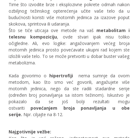
Time što izvodite brze i eksplozivne pokrete odmah nakon
ozbiljnog težinskog opterećenja učite vaše telo da u
budućnosti koristi više motornih jedinica za izazove poput
skokova, sprintova ili udaranja.
Što se tiče uticaja ove metode na vaš
metabolitam i
telesnu kompoziciju
, ovde stvari ipak nisu toliko
očigledne. Ali, evo logike: angažovanjem većeg broja
motornih jedinica prosto povećavate ukupni rad kojem ste
izložili vaše telo. To se može pretvoriti u dobar buster vašeg
metabolizma.
Kada govorimo o
hipertrofiji
nema sumnje da ovom
metodom, kao što smo već govorili, angažujete više
motornih jedinica, nego da ste radili stadardne serije
(određen broj ponavljanja sa istom težinom). Iskustvo je
pokazalo da se još bolji rezultati mogu
ostvariti
povećanjem broja ponavljanja u obe
serije.
Npr. ciljajte na 8-12.
Najgotivnije vežbe: