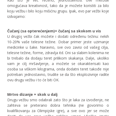
Kao što je već rečeno, jednostavnost ove metode
omogućava kreativnost, tako da je možete koristiti za bilo
koju vežbu i bilo koju mišićnu grupu. Ipak, evo par vežbi koje
izdvajamo:
Čučanj (sa opterećenjem)+ čučanj sa skokom u vis
U drugoj vežbi čak možete i dodati određenu težinu: nekih
10-20% vaše telesne težine. Dobar primer jeste uzimanje
medicinke u šake. Naravno, sve ovo zavisi od vašeg cilja,
telesne težine, forme, zdravlja itd. Oni sa slabim kolenima ne
bi trebalo da dodaju teret prilikom skakanja. Dalje, ukoliko
vam je cilj mršavljenje, a možete se okarakterisati kao
osoba sa viškom kilograma, onda dodatni teret takođe nije
potreban: jednostavno, trudite se da što eksplozivnije radite
ovu drugu vežbu i to će biti OK.
Mrtvo dizanje + skok u dalj
Drugu vežbu smo odabrali zato što je laka za izvođenje, ne
zahteva se preterano dobra tehnika (ne govorimo o
kvalifikovanju za Olimpijske igre), a sve ovo jer se može