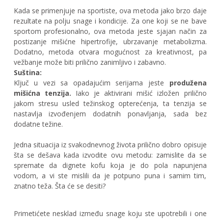
Kada se primenjuje na sportiste, ova metoda jako brzo daje
rezultate na polju snage i kondicije. Za one koji se ne bave
sportom profesionalno, ova metoda jeste sjajan način za
postizanje mišićne hipertrofije, ubrzavanje metabolizma.
Dodatno, metoda otvara mogućnost za kreativnost, pa
vežbanje može biti prilično zanimljivo i zabavno.
Suština:
Ključ u vezi sa opadajućim serijama jeste
produžena
mišićna tenzija.
Iako je aktivirani mišić izložen prilično
jakom stresu usled težinskog opterećenja, ta tenzija se
nastavlja izvođenjem dodatnih ponavljanja, sada bez
dodatne težine.
Jedna situacija iz svakodnevnog života prilično dobro opisuje
šta se dešava kada izvodite ovu metodu: zamislite da se
spremate da dignete kofu koja je do pola napunjena
vodom, a vi ste mislili da je potpuno puna i samim tim,
znatno teža. Šta će se desiti?
Primetićete nesklad između snage koju ste upotrebili i one