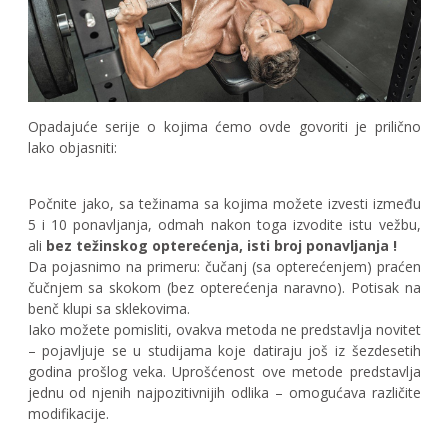
Opadajuće serije o kojima ćemo ovde govoriti je prilično
lako objasniti:
Počnite jako, sa težinama sa kojima možete izvesti između
5 i 10 ponavljanja, odmah nakon toga izvodite istu vežbu,
ali
bez težinskog opterećenja, isti broj ponavljanja !
Da pojasnimo na primeru: čučanj (sa opterećenjem) praćen
čučnjem sa skokom (bez opterećenja naravno). Potisak na
benč klupi sa sklekovima.
Iako možete pomisliti, ovakva metoda ne predstavlja novitet
– pojavljuje se u studijama koje datiraju još iz šezdesetih
godina prošlog veka. Uprošćenost ove metode predstavlja
jednu od njenih najpozitivnijih odlika – omogućava različite
modifikacije.