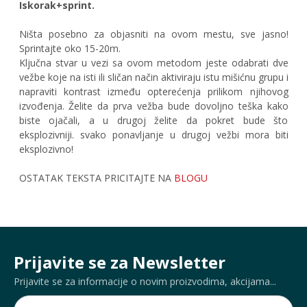
Iskorak+sprint.
Ništa posebno za objasniti na ovom mestu, sve jasno!
Sprintajte oko 15-20m.
Ključna stvar u vezi sa ovom metodom jeste odabrati dve
vežbe koje na isti ili sličan način aktiviraju istu mišićnu grupu i
napraviti kontrast između opterećenja prilikom njihovog
izvođenja. Želite da prva vežba bude dovoljno teška kako
biste ojačali, a u drugoj želite da pokret bude što
eksplozivniji. svako ponavljanje u drugoj vežbi mora biti
eksplozivno!
OSTATAK TEKSTA PRICITAJTE NA
BLOGU
Prijavite se za Newsletter
Prijavite se za informacije o novim proizvodima, akcijama...