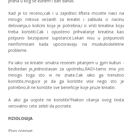
praha u kog se kunem i dan danas.
Kad je to receno,cak i u zajednici liftera mozete naici na
mnogo mitova vezanih za kreatin i zabluda o nacinu
delovanja,o kolicini koja je potrebna,i o vrsti kreatina koju
treba koristiti.Cak i opusteno prihvatanje kreatina kao
potpuno bezopasne supstance.Lekari nisu u potpunosti
neinformisani kada upozoravaju na muskuloskeletne
probleme.
Pa iako se kreatin smatra resenim pitanjem u gym kulturi -
bezbedan je,jednostavan za upotrebu,RADI-tamo ima jos
mnogo toga sto vi ne znate.Cak iako ga trenutno
koristite,moguce je da ga koristite vise nego sto je
potrebno,ili ne koristite sve beneficije koje pruze kreatin.
A ako ga uopste ne koristite?Nakon citanja ovog texta
verovatno cete zeleti da pocnete.
FIZIOLOGIJA
Prvo osnove: