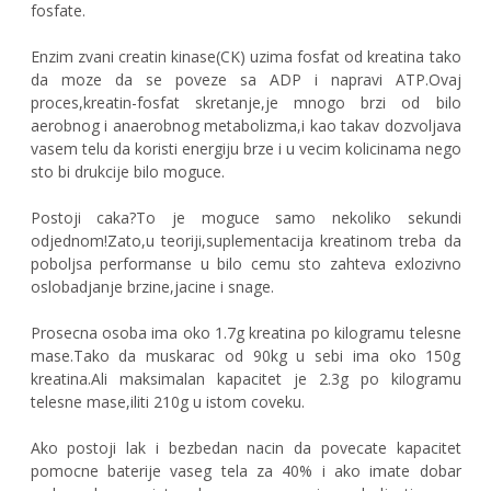
fosfate.
Enzim zvani creatin kinase(CK) uzima fosfat od kreatina tako
da moze da se poveze sa ADP i napravi ATP.Ovaj
proces,kreatin-fosfat skretanje,je mnogo brzi od bilo
aerobnog i anaerobnog metabolizma,i kao takav dozvoljava
vasem telu da koristi energiju brze i u vecim kolicinama nego
sto bi drukcije bilo moguce.
Postoji caka?To je moguce samo nekoliko sekundi
odjednom!Zato,u teoriji,suplementacija kreatinom treba da
poboljsa performanse u bilo cemu sto zahteva exlozivno
oslobadjanje brzine,jacine i snage.
Prosecna osoba ima oko 1.7g kreatina po kilogramu telesne
mase.Tako da muskarac od 90kg u sebi ima oko 150g
kreatina.Ali maksimalan kapacitet je 2.3g po kilogramu
telesne mase,iliti 210g u istom coveku.
Ako postoji lak i bezbedan nacin da povecate kapacitet
pomocne baterije vaseg tela za 40% i ako imate dobar