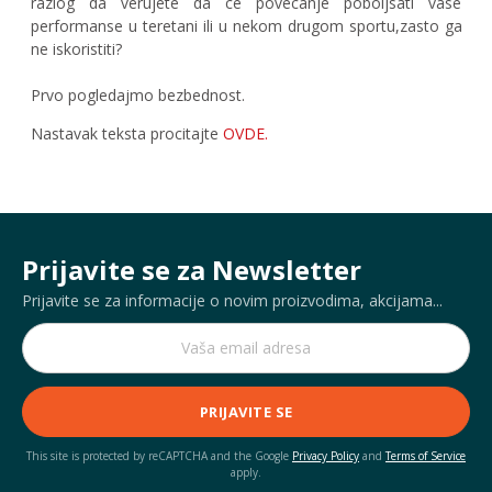
razlog da verujete da ce povecanje poboljsati vase
performanse u teretani ili u nekom drugom sportu,zasto ga
ne iskoristiti?
Prvo pogledajmo bezbednost.
Nastavak teksta procitajte
OVDE
.
Prijavite se za Newsletter
Prijavite se za informacije o novim proizvodima, akcijama...
PRIJAVITE SE
This site is protected by reCAPTCHA and the Google
Privacy Policy
and
Terms of Service
apply.