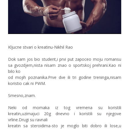
Kljucne stvari o kreatinu-Nikhil Rao
Dok sam jos bio student,i prvi put zapoceo moju romansu
sa gvozdjem,nista nisam znao o sportskoj prehrani.Kao ni
bilo ko
od mojih poznanika.Prve dve ili tri godine treninga,nisam
koristio cak ni PWM.
Smesno,znam.
Neki od momaka iz tog vremena su koristili
kreatin,uzimajuci 20g dnevno i koristili su njegove
vrline.Drugi su ravnali
kreatin sa steroidima-sto je moglo biti dobro ili lose,u