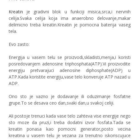
Kreatin
je gradivni blok u funkciji misica,srca,i nervnih
celija.Svaka celija koja ima anaerobno delovanje,makar
delimicno treba kreatin.Kreatin je pomocna baterija vaseg
tela.
Evo zasto:
Energija u vasem telu se proizvodi,skladisti,menja,i koristi
posredovanjem adenosine triphosphata(ATP).Vi proizvodite
energiju pretvarajuci adenosine diphosphate(ADP) u
ATP.Kada koristite energiju,vase telo konveruje ATP nazad u
ADP.
Ono sto je vazno je dodavanje ili oduzimanje fosfatne
grupe.To se desava ceo dan,svaki dan,u svakoj celiji.
Ali postoje trenuci kada vase telo zahteva vise energije nego
sto moze da pruzi,i treba dodatni izvor fosfata.Tada se
kreatin ponasa kao pomocni generator,posto vecina
kreatina u vasem telu je vezana za trenutno iskoriscujuce