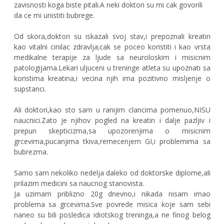
zavisnosti koga biste pitali.A neki doktori su mi cak govorili
da ce mi unistiti bubrege.
Od skora,doktori su iskazali svoj stav,i prepoznali kreatin
kao vitalni cinilac zdravlja;cak se poceo koristiti i kao vrsta
medikalne terapije za ljude sa neuroloskim i misicnim
patologijama.Lekari uljuceni u treninge atleta su upoznati sa
koristima kreatina,i vecina njih ima pozitivno misljenje o
supstanci.
Ali doktori,kao sto sam u ranijim clancima pomenuo,NISU
naucnici.Zato je njihov pogled na kreatin i dalje pazljiv i
prepun skepticizma,sa upozorenjima o misicnim
grcevima,pucanjima tkiva,remecenjem GI,i problemima sa
bubrezma.
Samo sam nekoliko nedelja daleko od doktorske diplome,ali
prilazim medicini sa naucnog stanovista.
Ja uzimam priblizno 20g dnevno,i nikada nisam imao
problema sa grcevima.Sve povrede misica koje sam sebi
naneo su bili posledica idiotskog treninga,a ne finog belog