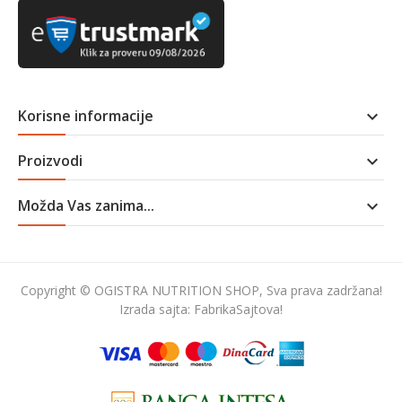
Korisne informacije

Proizvodi

Možda Vas zanima...

Copyright © OGISTRA NUTRITION SHOP, Sva prava zadržana!
Izrada sajta:
FabrikaSajtova!