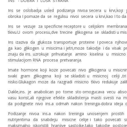
INS - DOBRA I LOSA STRANA
Ins se oslobadja usled podizanja nivoa secera u krvi,koj
obroka I pomaze da se regulisu nivoi secera u krvi,kao I to 
Ins se vezuje za specificne receptore u celijskim membranam
tkivu.U ovom procesu,dve trecine glikogena se skladisti u misic
Ins izaziva da glukoza transportuje proteine I poveca njihov
ga kao glikogen u misicima i jetri,moze takodje i da visak 
znaju da ins. uzrokuje prihvatanje amino kiselina u misicn
stimulacijom RNA procesa pretvaranja.
Imate hormone koji koze povecati nivo glikogena u misicnim 
svaki gram glikogena koji se skladisti u misicnoj celiji ,
nisko.Glukagon moze da razgradi misicno tkivo redukuje zalih
Dakle,ins. je anabolican po tome sto omogucava vecu absorpci
vasu korist,ali njegove efekte skladistenja masti svesti na 
da podignete nivo ins.a odmah nakon treninga-dobra ideja d
Podizanje nivoa ins.a nakon treninga unosenjem prostih ug
nutrijentima da snabdeju misicne celije i tako povecati s
maksimalno iskoristili hranjive sastojke,tako takodje posto