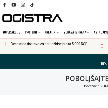
SUPER AKCIJE
PROTEINI
KREATINI
ZDRAVA ISHRANA
AMINOKISE
Besplatna dostava za porudžbine preko 5.000 RSD.
15%
POBOLJŠAJT
Početak
STI