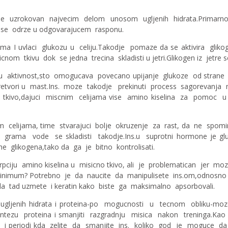
i je uzrokovan najvecim delom unosom ugljenih hidrata.Primar
da se odrze u odgovarajucem rasponu.
a I uvlaci glukozu u celiju.Takodje pomaze da se aktivira gliko
nom tkivu dok se jedna trecina skladisti u jetri.Glikogen iz jetre s
u aktivnost,sto omogucava povecano upijanje glukoze od strane cel
pretvori u mast.Ins. moze takodje prekinuti process sagorevanja
o tkivo,dajuci miscnim celijama vise amino kiselina za pomoc u
celijama, time stvarajuci bolje okruzenje za rast, da ne spomi
tri grama vode se skladisti takodje.Ins.u suprotni hormone je g
e glikogena,tako da ga je bitno kontrolisati.
ju amino kiselina u misicno tkivo, ali je problematican jer moz
minimum? Potrebno je da naucite da manipulisete ins.om,odnosno da
a tad uzmete i keratin kako biste ga maksimalno apsorbovali.
ljenih hidrata i proteina-po mogucnosti u tecnom obliku-moze 
intezu proteina i smanjiti razgradnju misica nakon treninga.K
je i periodi kda zelite da smanjite ins. koliko god je moguce 