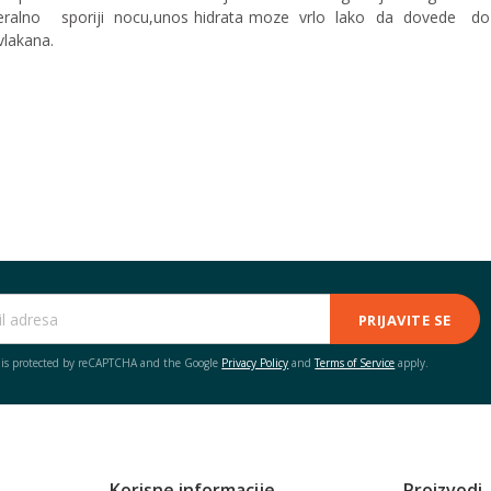
ralno sporiji nocu,unos hidrata moze vrlo lako da dovede do 
vlakana.
PRIJAVITE SE
e is protected by reCAPTCHA and the Google
Privacy Policy
and
Terms of Service
apply.
Korisne informacije
Proizvodi