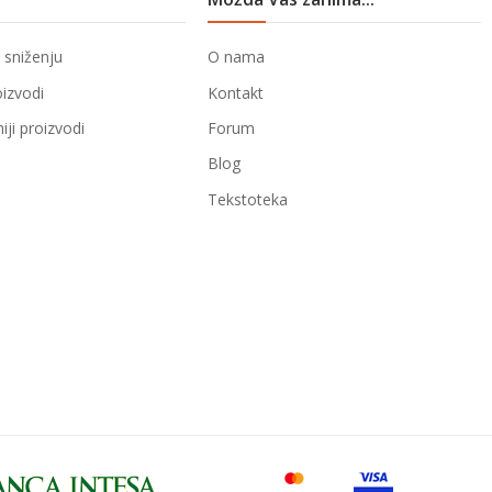
 sniženju
O nama
oizvodi
Kontakt
ji proizvodi
Forum
Blog
Tekstoteka