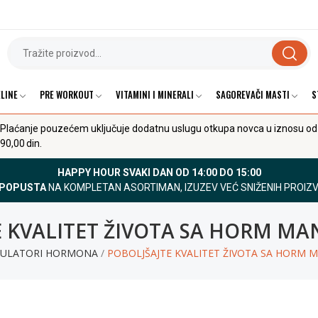
LINE
PRE WORKOUT
VITAMINI I MINERALI
SAGOREVAČI MASTI
S
Plaćanje pouzećem uključuje dodatnu uslugu otkupa novca u iznosu od
90,00 din.
HAPPY HOUR SVAKI DAN OD 14:00 DO 15:00
 POPUSTA
NA KOMPLETAN ASORTIMAN, IZUZEV VEĆ SNIŽENIH PROIZ
E KVALITET ŽIVOTA SA HORM MA
MULATORI HORMONA
POBOLJŠAJTE KVALITET ŽIVOTA SA HORM 