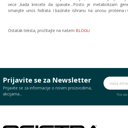
vece ,kada krecete da spavate…Posto je metabolizam gene
smanjite unos hidrata I bazirate ishranu na unosu proteina i 
Ostatak teksta, pročitajte na našem
BLOGU
Prijavite se za Newsletter
Prijavite se za informacije o novim proizvodima,
akcijama...
This sit