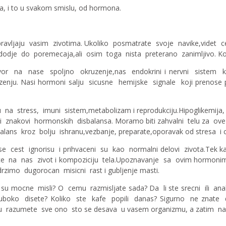
a, i to u svakom smislu, od hormona.
pravljaju vasim zivotima. Ukoliko posmatrate svoje navike,videt
a dodje do poremecaja,ali osim toga nista preterano zanimljivo. 
a nase spoljno okruzenje,nas endokrini i nervni sistem konsta
nju. Nasi hormoni salju sicusne hemijske signale koji prenose 
 na stress, imuni sistem,metabolizam i reprodukciju.Hipoglikemija, 
eni znakovi hormonskih disbalansa. Moramo biti zahvalni telu za 
ans kroz bolju ishranu,vezbanje, preparate,oporavak od stresa i 
e cest ignorisu i prihvaceni su kao normalni delovi zivota.Tek k
tice na nas zivot i kompoziciju tela.Upoznavanje sa ovim hormo
zimo dugorocan misicni rast i gubljenje masti.
liko su mocne misli? O cemu razmisljate sada? Da li ste srecni ili 
o i duboko disete? Koliko ste kafe popili danas? Sigurno ne z
u razumete sve ono sto se desava u vasem organizmu, a zatim na