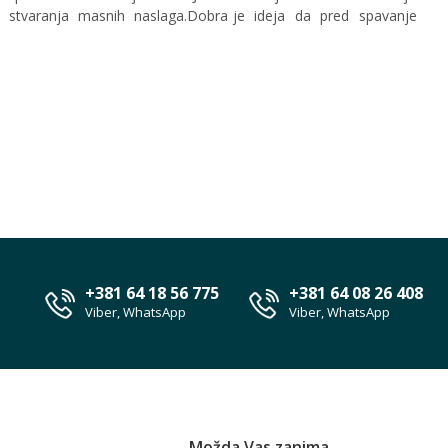
stvaranja masnih naslaga.Dobra je ideja da pred spavanje
+381 64 18 56 775
+381 64 08 26 408
Viber, WhatsApp
Viber, WhatsApp
Možda Vas zanima...