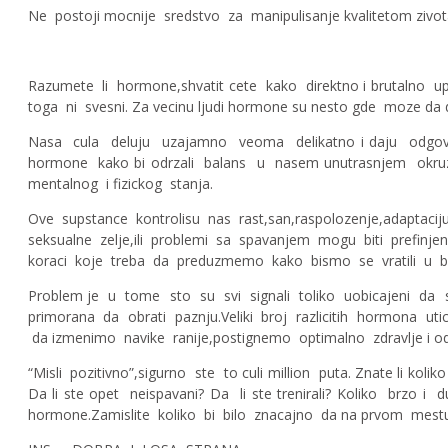
Ne postoji mocnije sredstvo za manipulisanje kvalitetom zivot
Razumete li hormone,shvatit cete kako direktno i brutalno u
toga ni svesni. Za vecinu ljudi hormone su nesto gde moze d
Nasa cula deluju uzajamno veoma delikatno i daju odgovor n
hormone kako bi odrzali balans u nasem unutrasnjem okruze
mentalnog i fizickog stanja.
Ove supstance kontrolisu nas rast,san,raspolozenje,adaptaciju
seksualne zelje,ili problemi sa spavanjem mogu biti prefinj
koraci koje treba da preduzmemo kako bismo se vratili u bal
Problem je u tome sto su svi signali toliko uobicajeni da s
primorana da obrati paznju.Veliki broj razlicitih hormona u
da izmenimo navike ranije,postignemo optimalno zdravlje i odr
“Misli pozitivno”,sigurno ste to culi million puta. Znate li ko
Da li ste opet neispavani? Da li ste trenirali? Koliko brz
hormone.Zamislite koliko bi bilo znacajno da na prvom mest