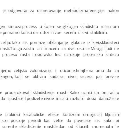
no je odgovoran za usmeravanje metabolizma energije nakon
gen sintaza:process u kojem se glikogen skladisti u misicnom
e primarno koristi da odrzi nivoe secera u krvi stabilnim.
ija. Iako ins. pomaze otklanjanje glukoze iz krvi,skladisteci
 masti.To ga zaista cini macem sa dve ostrice.Mnogi ljudi ne
 procesu rasta i oporavka. Ins. uzrokuje proteinsku sintezu
njemo celijsku volumizaciju ili oticanje.Imajte na umu da za
lukagon, koji se aktivira kada su nivoi secera pali previse
e prouzrokovati skladistenje masti. Kako uciniti da on radi u
 spustate I podizete nivoe ins.a u razlicito doba dana.Zelite
blokirati katabolicke efekte kortizolai omoguciti kljucnim
ao sto postoje periodi kad zelite da povecate ins. kako bi
da sprecite skladistenje masti.Jedan od kljucnih momenata je