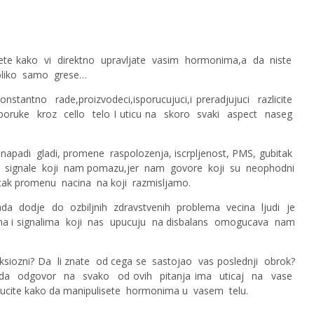
 cete kako vi direktno upravljate vasim hormonima,a da niste
Koliko samo grese…
ntno rade,proizvodeci,isporucujuci,i preradjujuci razlicite
poruke kroz cello telo I uticu na skoro svaki aspect naseg
napadi gladi, promene raspolozenja, iscrpljenost, PMS, gubitak
ove signale koji nam pomazu,jer nam govore koji su neophodni
cak promenu nacina na koji razmisljamo.
ada dodje do ozbiljnih zdravstvenih problema vecina ljudi je
nima i signalima koji nas upucuju na disbalans omogucava nam
anaksiozni? Da li znate od cega se sastojao vas poslednji obrok?
nate da odgovor na svako od ovih pitanja ima uticaj na vase
ucite kako da manipulisete hormonima u vasem telu.