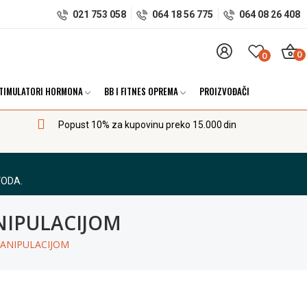
021 753 058
064 18 56 775
064 08 26 408
0
0
TIMULATORI HORMONA
BB I FITNES OPREMA
PROIZVOĐAČI
Popust 10% za kupovinu preko 15.000 din
VODA.
NIPULACIJOM
MANIPULACIJOM