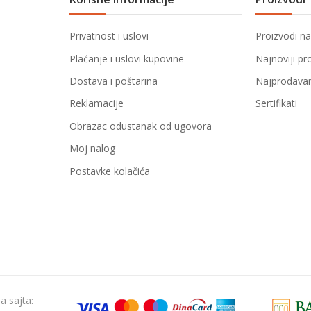
Privatnost i uslovi
Proizvodi na
Plaćanje i uslovi kupovine
Najnoviji pr
Dostava i poštarina
Najprodavani
Reklamacije
Sertifikati
Obrazac odustanak od ugovora
Moj nalog
Postavke kolačića
 sajta: