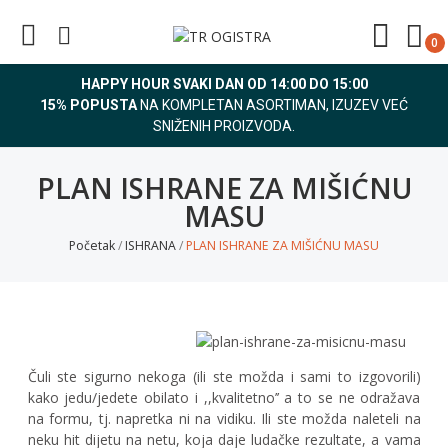
0
HAPPY HOUR SVAKI DAN OD 14:00 DO 15:00
e
15% POPUSTA
NA KOMPLETAN ASORTIMAN, IZUZEV VEĆ
SNIŽENIH PROIZVODA.
e
PLAN ISHRANE ZA MIŠIĆNU
e
MASU
e
Početak
ISHRANA
PLAN ISHRANE ZA MIŠIĆNU MASU
e
e
e
Čuli ste sigurno nekoga (ili ste možda i sami to izgovorili)
e
kako jedu/jedete obilato i ,,kvalitetno’’ a to se ne odražava
e
na formu, tj. napretka ni na vidiku. Ili ste možda naleteli na
neku hit dijetu na netu, koja daje ludačke rezultate, a vama