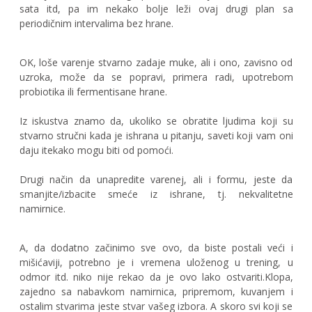
sata itd, pa im nekako bolje leži ovaj drugi plan sa
periodičnim intervalima bez hrane.
OK, loše varenje stvarno zadaje muke, ali i ono, zavisno od
uzroka, može da se popravi, primera radi, upotrebom
probiotika ili fermentisane hrane.
Iz iskustva znamo da, ukoliko se obratite ljudima koji su
stvarno stručni kada je ishrana u pitanju, saveti koji vam oni
daju itekako mogu biti od pomoći.
Drugi način da unapredite varenej, ali i formu, jeste da
smanjite/izbacite smeće iz ishrane, tj. nekvalitetne
namirnice.
A, da dodatno začinimo sve ovo, da biste postali veći i
mišićaviji, potrebno je i vremena uloženog u trening, u
odmor itd. niko nije rekao da je ovo lako ostvariti.Klopa,
zajedno sa nabavkom namirnica, pripremom, kuvanjem i
ostalim stvarima jeste stvar vašeg izbora. A skoro svi koji se