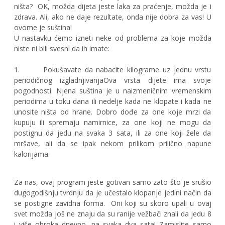
ništa? OK, možda dijeta jeste laka za praćenje, možda je i
zdrava. Ali, ako ne daje rezultate, onda nije dobra za vas! U
ovome je suština!
U nastavku ćemo izneti neke od problema za koje možda
niste ni bili svesni da ih imate:
1. Pokušavate da nabacite kilograme uz jednu vrstu
periodičnog izgladnjivanjaOva vrsta dijete ima svoje
pogodnosti. Njena suština je u naizmeničnim vremenskim
periodima u toku dana ili nedelje kada ne klopate i kada ne
unosite ništa od hrane. Dobro dođe za one koje mrzi da
kupuju ili spremaju namirnice, za one koji ne mogu da
postignu da jedu na svaka 3 sata, ili za one koji žele da
mršave, ali da se ipak nekom prilikom prilično napune
kalorijama.
Za nas, ovaj program jeste gotivan samo zato što je srušio
dugogodišnju tvrdnju da je učestalo klopanje jedini način da
se postigne zavidna forma. Oni koji su skoro upali u ovaj
svet možda još ne znaju da su ranije vežbači znali da jedu 8
i više obroka dnevno, na svaka dva sata! Zamislite samo