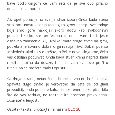
bave bodibildingom će vam reći da je sve ovo prilično
dosadno i zamorno.
Ali, opet ponavljamo sve je stvar izbora.Onda kada stena
visokom unosu kalorija (eating to grow princip) sve radnje
koje smo gore nabrojali skoro dođu kao svakodnevni
posao. Ukoliko ste profesionalac onda vam to i jeste
osnovno zanimanje. Ali, ukoliko imate druge stvari na glavi,
potrebna je stvarno dobra organizacija i živci.Dakle, poenta
je sledeća: ukoliko ste mršavi, a želite nove kilograme, čeka
vas ozbiljan poduhvat. Onda kada stvari krenu napred, kada
rezultati počnu da dolaze, tada će vam sve ovo preći u
rutinu, pa se možete malo i opustiti.
Sa druge strane, neunošenje hrane je znatno lakša opcija.
Spavate dugo (malo je verovatno da ćete se od gladi
probuditi), onda popijete kafu, ili neko energetsko piće, bilo
šta da vas razbudi, ne radite ništa posebno preko dana,
,,uživate’’ u lenjosti.
Ostatak teksta, pročitajte na našem
BLOGU