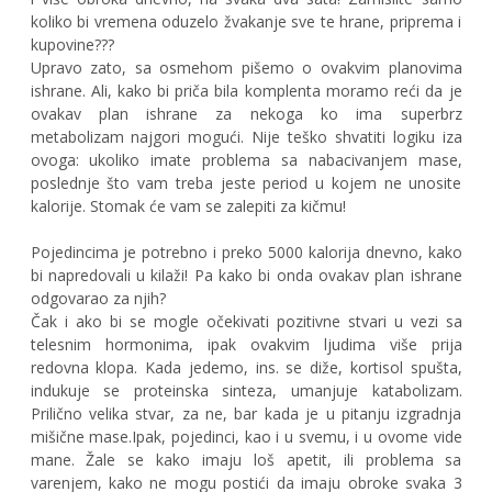
koliko bi vremena oduzelo žvakanje sve te hrane, priprema i
kupovine???
Upravo zato, sa osmehom pišemo o ovakvim planovima
ishrane. Ali, kako bi priča bila komplenta moramo reći da je
ovakav plan ishrane za nekoga ko ima superbrz
metabolizam najgori mogući. Nije teško shvatiti logiku iza
ovoga: ukoliko imate problema sa nabacivanjem mase,
poslednje što vam treba jeste period u kojem ne unosite
kalorije. Stomak će vam se zalepiti za kičmu!
Pojedincima je potrebno i preko 5000 kalorija dnevno, kako
bi napredovali u kilaži! Pa kako bi onda ovakav plan ishrane
odgovarao za njih?
Čak i ako bi se mogle očekivati pozitivne stvari u vezi sa
telesnim hormonima, ipak ovakvim ljudima više prija
redovna klopa. Kada jedemo, ins. se diže, kortisol spušta,
indukuje se proteinska sinteza, umanjuje katabolizam.
Prilično velika stvar, za ne, bar kada je u pitanju izgradnja
mišične mase.Ipak, pojedinci, kao i u svemu, i u ovome vide
mane. Žale se kako imaju loš apetit, ili problema sa
varenjem, kako ne mogu postići da imaju obroke svaka 3