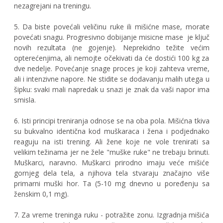
nezagrejani na treningu.
5. Da biste povećali veličinu ruke ili mišićne mase, morate
povećati snagu. Progresivno dobijanje misicne mase je ključ
novih rezultata (ne gojenje). Neprekidno težite većim
opterećenjima, ali nemojte očekivati da će dostići 100 kg za
dve nedelje. Povećanje snage proces je koji zahteva vreme,
ali i intenzivne napore. Ne stidite se dodavanju malih utega u
šipku: svaki mali napredak u snazi je znak da vaši napor ima
smisla.
6. Isti principi treniranja odnose se na oba pola. Mišićna tkiva
su bukvalno identična kod muškaraca i žena i podjednako
reaguju na isti trening. Ali žene koje ne vole trenirati sa
velikim težinama jer ne žele "muške ruke" ne trebaju brinuti.
Muškarci, naravno. Muškarci prirodno imaju veće mišiće
gornjeg dela tela, a njihova tela stvaraju značajno više
primarni muški hor. Ta (5-10 mg dnevno u poređenju sa
ženskim 0,1 mg).
7. Za vreme treninga ruku - potražite zonu. Izgradnja mišića