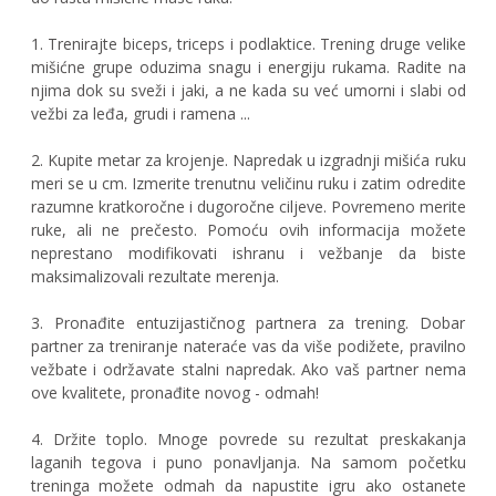
1. Trenirajte biceps, triceps i podlaktice. Trening druge velike
mišićne grupe oduzima snagu i energiju rukama. Radite na
njima dok su sveži i jaki, a ne kada su već umorni i slabi od
vežbi za leđa, grudi i ramena ...
2. Kupite metar za krojenje. Napredak u izgradnji mišića ruku
meri se u cm. Izmerite trenutnu veličinu ruku i zatim odredite
razumne kratkoročne i dugoročne ciljeve. Povremeno merite
ruke, ali ne prečesto. Pomoću ovih informacija možete
neprestano modifikovati ishranu i vežbanje da biste
maksimalizovali rezultate merenja.
3. Pronađite entuzijastičnog partnera za trening. Dobar
partner za treniranje nateraće vas da više podižete, pravilno
vežbate i održavate stalni napredak. Ako vaš partner nema
ove kvalitete, pronađite novog - odmah!
4. Držite toplo. Mnoge povrede su rezultat preskakanja
laganih tegova i puno ponavljanja. Na samom početku
treninga možete odmah da napustite igru ako ostanete