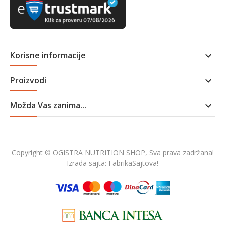
Korisne informacije

Proizvodi

Možda Vas zanima...

Copyright © OGISTRA NUTRITION SHOP, Sva prava zadržana!
Izrada sajta:
FabrikaSajtova!