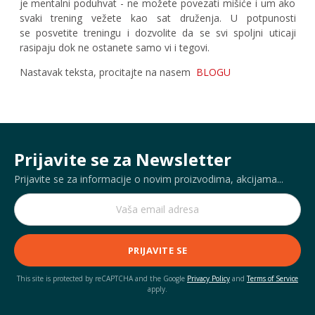
je mentalni poduhvat - ne možete povezati mišiće i um ako
svaki trening vežete kao sat druženja. U potpunosti
se
posvetite treningu i dozvolite da se svi spoljni uticaji
rasipaju dok ne ostanete samo vi i tegovi.
Nastavak teksta, procitajte na nasem
BLOGU
Prijavite se za Newsletter
Prijavite se za informacije o novim proizvodima, akcijama...
PRIJAVITE SE
This site is protected by reCAPTCHA and the Google
Privacy Policy
and
Terms of Service
apply.