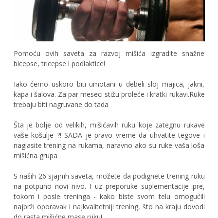
Pomoću ovih saveta za razvoj mišića izgradite snažne
bicepse, tricepse i podlaktice!
Iako ćemo uskoro biti umotani u debeli sloj majica, jakni,
kapa i šalova. Za par meseci stižu proleće i kratki rukavi.Ruke
trebaju biti nagruvane do tada
Šta je bolje od velikih, mišićavih ruku koje zategnu rukave
vaše košulje ?! SADA je pravo vreme da uhvatite tegove i
naglasite trening na rukama, naravno ako su ruke vaša loša
mišićna grupa .
S naših 26 sjajnih saveta, možete da podignete trening ruku
na potpuno novi nivo. I uz preporuke suplementacije pre,
tokom i posle treninga - kako biste svom telu omogućili
najbrži oporavak i najkvalitetniji trening, što na kraju dovodi
do rasta mišićne mase ruku!