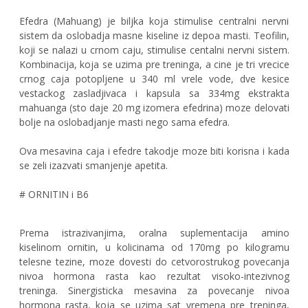
Efedra (Mahuang) je biljka koja stimulise centralni nervni
sistem da oslobadja masne kiseline iz depoa masti. Teofilin,
koji se nalazi u crnom caju, stimulise centalni nervni sistem.
Kombinacija, koja se uzima pre treninga, a cine je tri vrecice
crnog caja potopljene u 340 ml vrele vode, dve kesice
vestackog zasladjivaca i kapsula sa 334mg ekstrakta
mahuanga (sto daje 20 mg izomera efedrina) moze delovati
bolje na oslobadjanje masti nego sama efedra.
Ova mesavina caja i efedre takodje moze biti korisna i kada
se zeli izazvati smanjenje apetita.
# ORNITIN i B6
Prema istrazivanjima, oralna suplementacija amino
kiselinom ornitin, u kolicinama od 170mg po kilogramu
telesne tezine, moze dovesti do cetvorostrukog povecanja
nivoa hormona rasta kao rezultat visoko-intezivnog
treninga. Sinergisticka mesavina za povecanje nivoa
hormona rasta, koja se uzima sat vremena pre treninga,