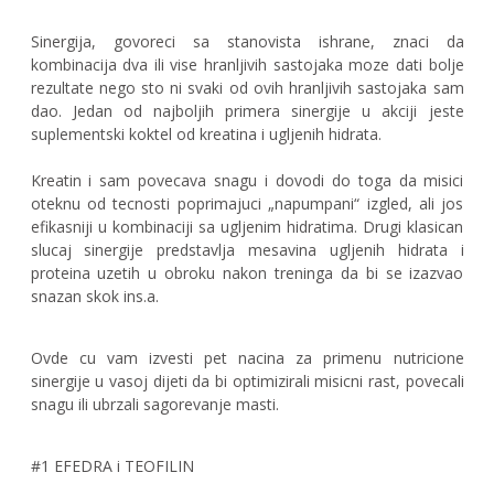
Sinergija, govoreci sa stanovista ishrane, znaci da
kombinacija dva ili vise hranljivih sastojaka moze dati bolje
rezultate nego sto ni svaki od ovih hranljivih sastojaka sam
dao. Jedan od najboljih primera sinergije u akciji jeste
suplementski koktel od kreatina i ugljenih hidrata.
Kreatin i sam povecava snagu i dovodi do toga da misici
oteknu od tecnosti poprimajuci „napumpani“ izgled, ali jos
efikasniji u kombinaciji sa ugljenim hidratima. Drugi klasican
slucaj sinergije predstavlja mesavina ugljenih hidrata i
proteina uzetih u obroku nakon treninga da bi se izazvao
snazan skok ins.a.
Ovde cu vam izvesti pet nacina za primenu nutricione
sinergije u vasoj dijeti da bi optimizirali misicni rast, povecali
snagu ili ubrzali sagorevanje masti.
#1 EFEDRA i TEOFILIN