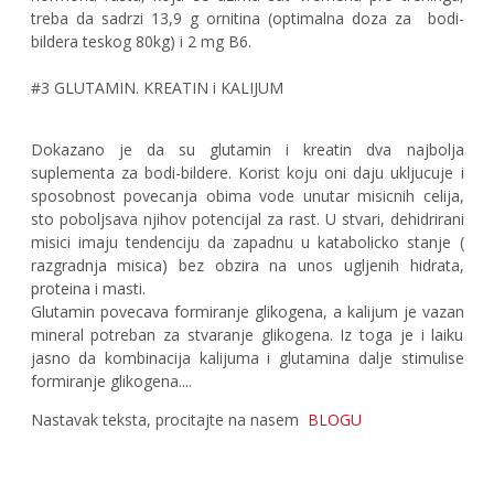
treba da sadrzi 13,9 g ornitina (optimalna doza za bodi-
bildera teskog 80kg) i 2 mg B6.
#3 GLUTAMIN. KREATIN i KALIJUM
Dokazano je da su glutamin i kreatin dva najbolja
suplementa za bodi-bildere. Korist koju oni daju ukljucuje i
sposobnost povecanja obima vode unutar misicnih celija,
sto poboljsava njihov potencijal za rast. U stvari, dehidrirani
misici imaju tendenciju da zapadnu u katabolicko stanje (
razgradnja misica) bez obzira na unos ugljenih hidrata,
proteina i masti.
Glutamin povecava formiranje glikogena, a kalijum je vazan
mineral potreban za stvaranje glikogena. Iz toga je i laiku
jasno da kombinacija kalijuma i glutamina dalje stimulise
formiranje glikogena....
Nastavak teksta, procitajte na nasem
BLOGU